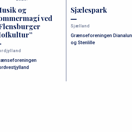
usik og
Sjælespark
ommermagí ved
Flensburger
Sjælland
ofkultur”
Grænseforeningen Dianalu
og Stenlille
rdjylland
rænseforeningen
rdvestjylland