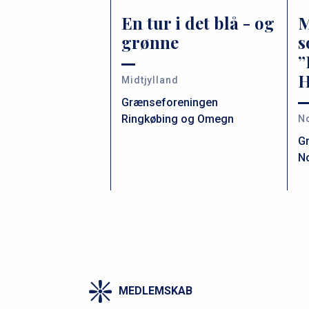
En tur i det blå - og
M
grønne
s
”
H
Midtjylland
Grænseforeningen
Ringkøbing og Omegn
No
G
No
MEDLEMSKAB