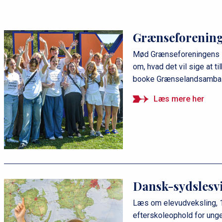
Grænseforenin
Mød Grænseforeningens E
om, hvad det vil sige at t
booke Grænselandsambas
Læs mere her
Dansk-sydslesv
Læs om elevudveksling, 1
efterskoleophold for unge