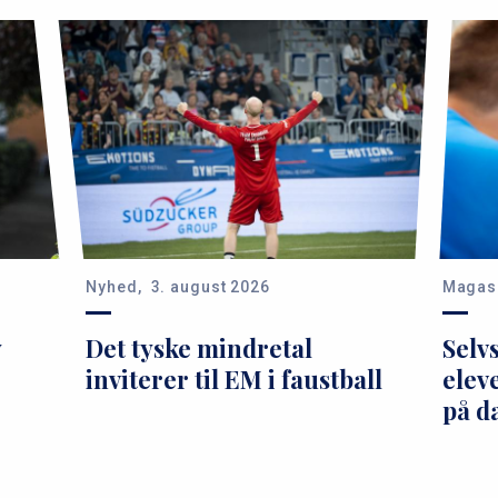
Nyhed,
3. august 2026
Magasi
y
Det tyske mindretal
Selv
inviterer til EM i faustball
elev
på d