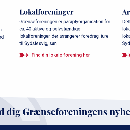
Lokalforeninger
A
Grænseforeningen er paraplyorganisation for
Del
ca. 40 aktive og selvstændige
lok
b
lokalforeninger, der arrangerer foredrag, ture
loka
nd
til Sydslesvig, san...
Syd
Find din lokale forening her
d dig Grænseforeningens nyh