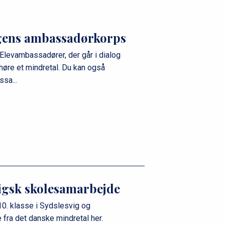
gens ambassadørkorps
levambassadører, der går i dialog
ilhøre et mindretal. Du kan også
sa...
igsk skolesamarbejde
0. klasse i Sydslesvig og
 fra det danske mindretal her.