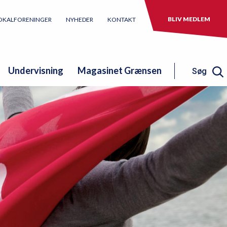
BLIV MEDLEM
OKALFORENINGER
NYHEDER
KONTAKT
Undervisning
Magasinet Grænsen
Søg
Søg