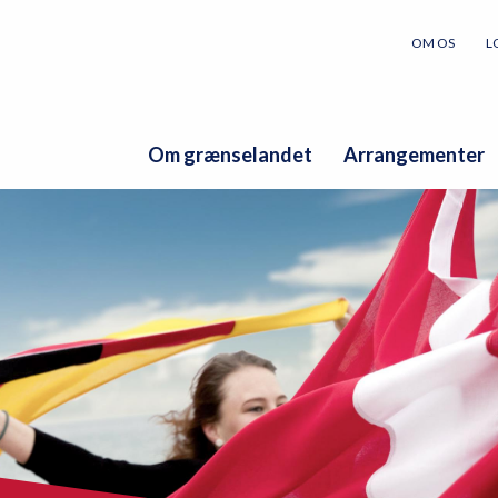
OM OS
L
Om grænselandet
Arrangementer