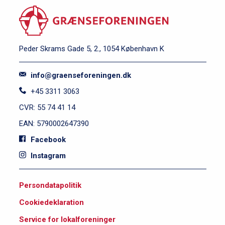
Peder Skrams Gade 5, 2., 1054 København K
info@graenseforeningen.dk
+45 3311 3063
CVR: 55 74 41 14
EAN: 5790002647390
Facebook
Instagram
S
Persondatapolitik
i
Cookiedeklaration
d
e
Service for lokalforeninger