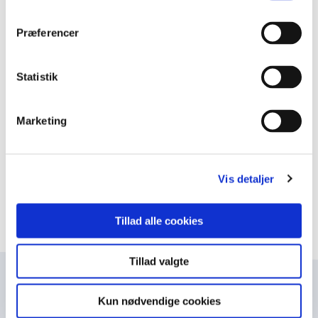
Mariagerfjord og Randers og omegn.
Præferencer
De føres videre under navnet Grænseforeningen for
Randers - Mariagerfjord.
Statistik
Har du lyst til at være med?
Bliv medlem
Marketing
Vis detaljer
Tillad alle cookies
Tillad valgte
Navn
Kun nødvendige cookies