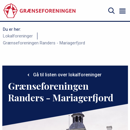
Gå
til
hovedindhold
Søg
Du er her:
B
Lokalforeninger
Grænseforeningen Randers - Mariagerfjord
r
ø
d
k
Gå til listen over lokalforeninger
r
Grænseforeningen
u
Randers - Mariagerfjord
m
m
e