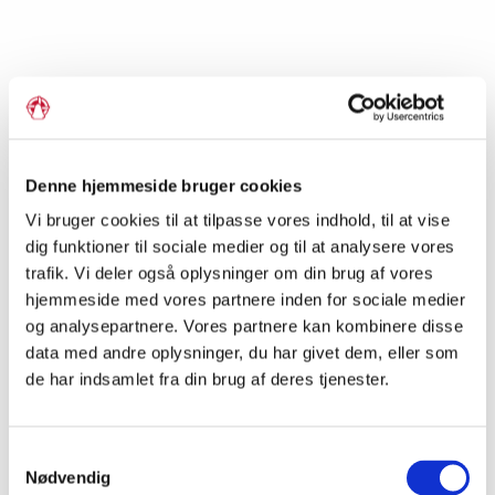
Engager dig i Grænseforeningen i dit lokalområde.
Vi mener, at erfaringerne fra det dansk-tyske grænseland,
hvor man er gået fra fjendskab til venskab, er afgørende for
Denne hjemmeside bruger cookies
dansk demokrati og mødet mellem kulturer. Derfor
arrangerer vi aktiviteter, foredrag og udflugter for at blive
Vi bruger cookies til at tilpasse vores indhold, til at vise
klogere på grænselandet. Her skaber vi et lokalt
dig funktioner til sociale medier og til at analysere vores
fællesskab, der knytter bånd til det danske mindretal syd
trafik. Vi deler også oplysninger om din brug af vores
hjemmeside med vores partnere inden for sociale medier
for grænsen.
og analysepartnere. Vores partnere kan kombinere disse
Vi glæder os til at se dig til et af vores arrangementer, som
data med andre oplysninger, du har givet dem, eller som
du kan få overblik over her på siden.
de har indsamlet fra din brug af deres tjenester.
Grænseforeningen for Randers og omegn blev stiftet den
12. april 1889.
Samtykkevalg
Nødvendig
1. Januar 2022 fusionerede grænseforeningerne for