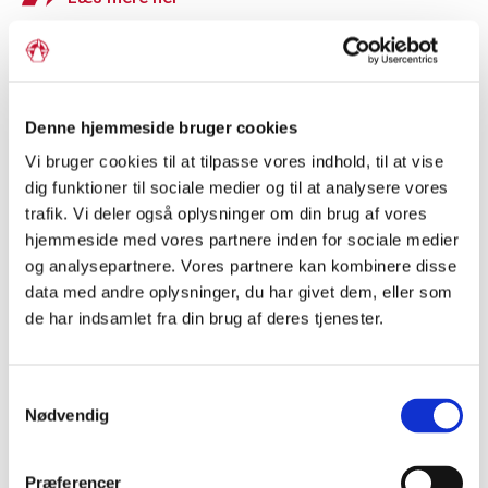
Denne hjemmeside bruger cookies
Vi bruger cookies til at tilpasse vores indhold, til at vise
dig funktioner til sociale medier og til at analysere vores
trafik. Vi deler også oplysninger om din brug af vores
hjemmeside med vores partnere inden for sociale medier
og analysepartnere. Vores partnere kan kombinere disse
data med andre oplysninger, du har givet dem, eller som
de har indsamlet fra din brug af deres tjenester.
Grænseforeningens
Samtykkevalg
ambassadørkorps
Nødvendig
Mød Grænseforeningens Elevambassadører, der går i
dialog om, hvad det vil sige at tilhøre et mindretal. Du kan
Præferencer