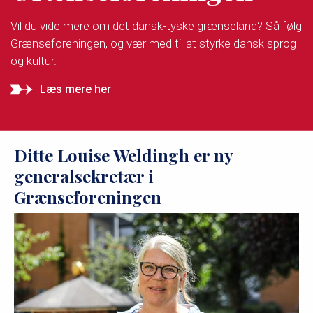
Vil du vide mere om det dansk-tyske grænseland? Så følg
Grænseforeningen, og vær med til at styrke dansk sprog
og kultur.
Læs mere her
Ditte Louise Weldingh er ny
generalsekretær i
Grænseforeningen