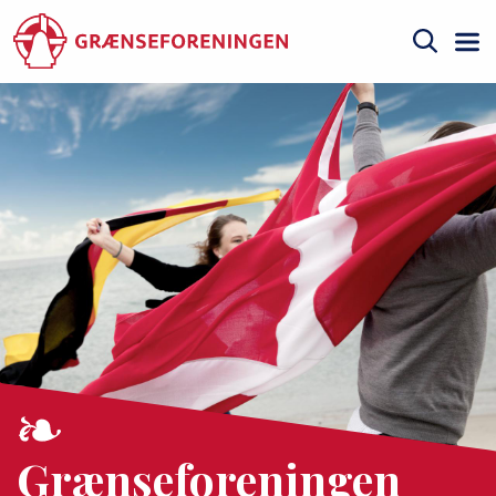
Gå
til
hovedindhold
Søg
Grænseforeningen