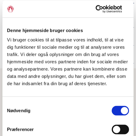
r
i
m
Arkiv for magasinet Grænsen
æ
Denne hjemmeside bruger cookies
r
Lyt til magasinet Grænsen
Vi bruger cookies til at tilpasse vores indhold, til at vise
n
dig funktioner til sociale medier og til at analysere vores
a
Om magasinet Grænsen
trafik. Vi deler også oplysninger om din brug af vores
v
hjemmeside med vores partnere inden for sociale medier
i
og analysepartnere. Vores partnere kan kombinere disse
s
g
data med andre oplysninger, du har givet dem, eller som
e
LÆS MERE
de har indsamlet fra din brug af deres tjenester.
a
r
t
v
i
i
Samtykkevalg
o
Nødvendig
c
n
e
l
Præferencer
m