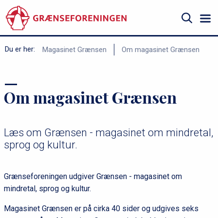
Gå
til
hovedindhold
Søg
B
Du er her:
Magasinet Grænsen
Om magasinet Grænsen
r
ø
Om magasinet Grænsen
d
k
r
Læs om Grænsen - magasinet om mindretal,
u
sprog og kultur.
m
m
Grænseforeningen udgiver Grænsen - magasinet om
e
mindretal, sprog og kultur.
Magasinet Grænsen er på cirka 40 sider og udgives seks