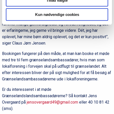
Tillad valgte
”Jeg er vokset op i Gråsten, hvor der var daglige kampe med
drenge fra det tyske mindretal. Dem er jeg senere blevet
Kun nødvendige cookies
meget gode venner med. Det dansk-tyske grænseland
rummer mange genvordigheder og fortræffeligheder, og det
er erfaringerne, jeg gerne vil bringe videre. Dét, jeg har
oplevet, har mine børn aldrig oplevet, og det er kun positivt”,
siger Claus Jørn Jensen.
Bookingen fungerer på den måde, at man kan booke et møde
med tre til fem grænselandsambassadører, hvis man som
lokalforening i forvejen skal på udflugt til grænselandet. Alt
efter interessen bliver der på sigt mulighed for at få besøg af
Grænselandsambassadørerne ude i lokalforeningerne.
Er du interesseret i at møde
Grænselandslandsambassadørerne? Så kontakt Jens
Overgaard på
jensovergaard49@gmail.com
eller 40 10 81 42
(sms).