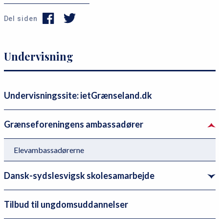
Del siden
P
Undervisning
r
i
m
Undervisningssite: ietGrænseland.dk
æ
r
Grænseforeningens ambassadører
n
a
Elevambassadørerne
v
i
Dansk-sydslesvigsk skolesamarbejde
g
a
Tilbud til ungdomsuddannelser