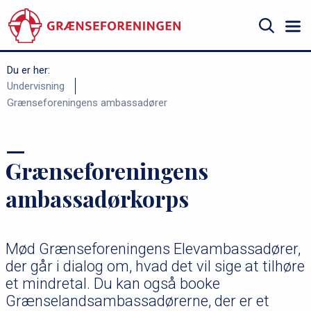
Gå
til
hovedindhold
Søg
Du er her:
B
Undervisning
Grænseforeningens ambassadører
r
ø
d
Grænseforeningens
k
r
ambassadørkorps
u
m
Mød Grænseforeningens Elevambassadører,
m
der går i dialog om, hvad det vil sige at tilhøre
e
et mindretal. Du kan også booke
Grænselandsambassadørerne, der er et