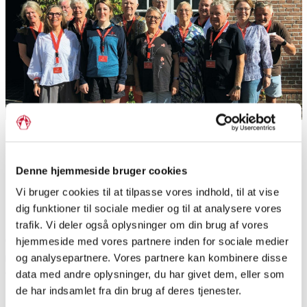
Grænselandsambassadørerne udgøres af personer fra
begge sider af den dansk-tyske grænse.
Foto: SSF
Denne hjemmeside bruger cookies
Vi bruger cookies til at tilpasse vores indhold, til at vise
Sådan booker du
dig funktioner til sociale medier og til at analysere vores
Grænselandsambassadørerne
trafik. Vi deler også oplysninger om din brug af vores
Grænseforeningen har udvidet sit korps af ambassadører
hjemmeside med vores partnere inden for sociale medier
med et hold af voksne grænselandsbeboere, der skal
og analysepartnere. Vores partnere kan kombinere disse
data med andre oplysninger, du har givet dem, eller som
fortælle deres personlige historier om at vokse op og leve et
de har indsamlet fra din brug af deres tjenester.
langt liv i det dansk-tyske grænseland, både nord og syd for