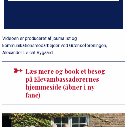
Videoen er produceret af journalist og
kommunikationsmedarbejder ved Grænseforeningen,
Alexander Leicht Rygaard.
Læs mere og book et besøg
på Elevambassadørernes
hjemmeside (åbner i ny
fane)