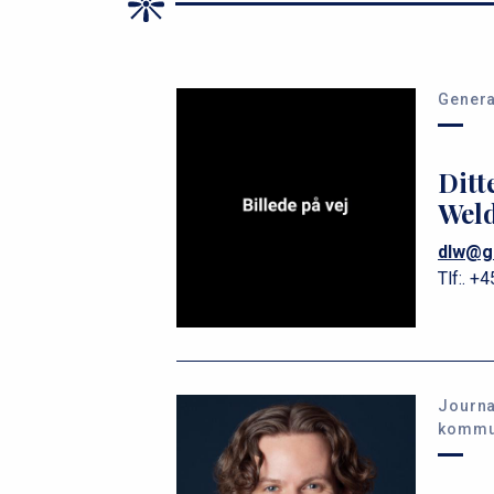
u
m
Genera
m
e
Ditt
Wel
dlw@g
Tlf:.
+4
Journa
kommu