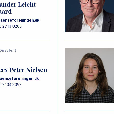
ander Leicht
aard
raenseforeningen.dk
5 2713 0265
onsulent
rs Peter Nielsen
aenseforeningen.dk
5 2134 3392