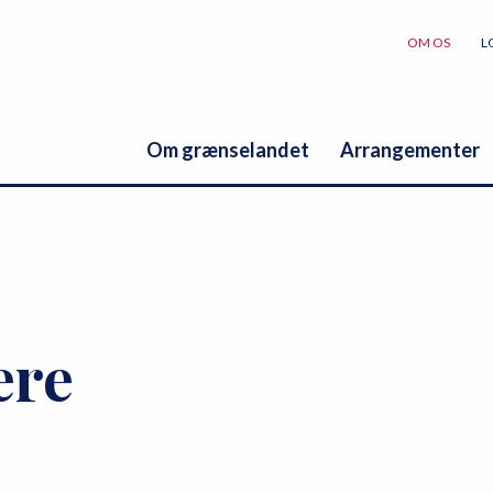
OM OS
L
Om grænselandet
Arrangementer
ere