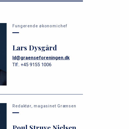
Fungerende økonomichef
Lars Dysgård
ld@graenseforeningen.dk
Tlf:.
+45 9155 1006
Redaktør, magasinet Grænsen
Poul Struve Nielsen