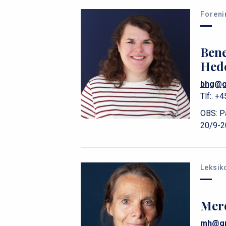
Foreni
Bene
Hed
bhg@g
Tlf:.
+4
OBS: På
20/9-2
Leksik
Mer
mh@gr