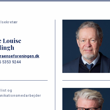
lsekretær
e Louise
dingh
raenseforeningen.dk
5 5353 9244
list og
nikationsmedarbejder