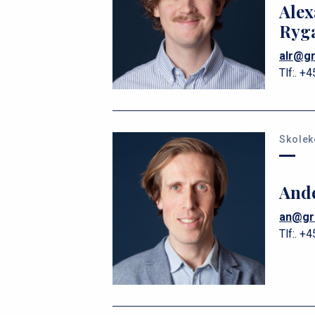
Alex
Ryg
alr@g
Tlf:.
+4
Skolek
Ande
an@gr
Tlf:.
+4