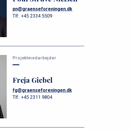
pn@graenseforeningen.dk
Tlf:.
+45 2334 5509
Projektmedarbejder
Freja Giebel
fg@graenseforeningen.dk
Tlf:.
+45 2311 9804