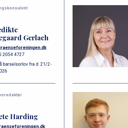
ngskonsulent
dikte
egaard Gerlach
raenseforeningen.dk
5 2054 4727
 barselsorlov fra d. 21/2-
026
onredaktør
ete Harding
aenseforeningen.dk