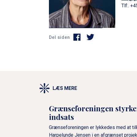
Tlf:.
+4
Del siden
LÆS MERE
Grænseforeningen styrke
indsats
Grænseforeningen er lykkedes med at tilk
Harpelunde Jensen i en afgrænset proje