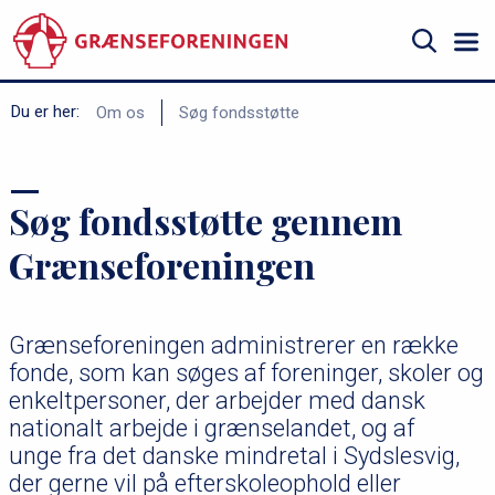
Gå
til
hovedindhold
Søg
B
Du er her:
Om os
Søg fondsstøtte
r
ø
Søg fondsstøtte gennem
d
k
Grænseforeningen
r
u
Grænseforeningen administrerer en række
m
fonde, som kan søges af foreninger, skoler og
m
enkeltpersoner, der arbejder med dansk
e
nationalt arbejde i grænselandet, og af
unge fra det danske mindretal i Sydslesvig,
der gerne vil på efterskoleophold eller