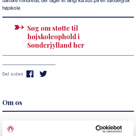
danske mindretal, der tager et langt kursus på en sønderjysk
højskole.
Søg om støtte til
højskoleophold i
Sønderjylland her
Del siden
P
s
Om os
r
e
i
r
m
v
Medarbejdere
æ
i