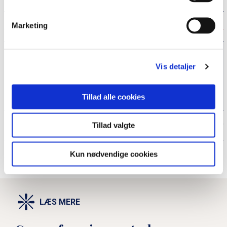
2
Søg fondsstøtte
Marketing
Søg tilskud til dansk nationalt arbejde
Vis detaljer
Søg tilskud til efterskoleophold
Tillad alle cookies
Søg tilskud til højskoleophold
Historiske dokumenter
Tillad valgte
Støt Grænseforeningen
Kun nødvendige cookies
LÆS MERE