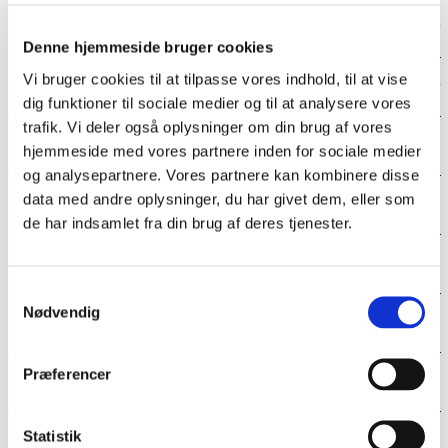
r
c
Bestyrelse
n
e
Denne hjemmeside bruger cookies
a
m
Vi bruger cookies til at tilpasse vores indhold, til at vise
Strategi og vedtægter
v
e
dig funktioner til sociale medier og til at analysere vores
trafik. Vi deler også oplysninger om din brug af vores
i
n
Sendemandsmøde
hjemmeside med vores partnere inden for sociale medier
g
u
og analysepartnere. Vores partnere kan kombinere disse
a
l
data med andre oplysninger, du har givet dem, eller som
Økonomi
t
e
de har indsamlet fra din brug af deres tjenester.
i
v
Grænseforeningens historie
o
e
Samtykkevalg
n
l
Nødvendig
Grænseforeningens logo
l
2
e
Præferencer
Grænseforeningens protektor
v
e
Statistik
l
Grænseforeningens Pris