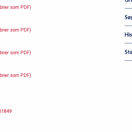
l
åbner som PDF)
2
Sø
åbner som PDF)
Hi
St
åbner som PDF)
åbner som PDF)
01849