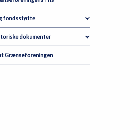
g fondsstøtte
storiske dokumenter
øt Grænseforeningen