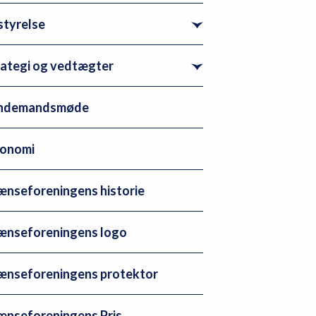
styrelse
rategi og vedtægter
ndemandsmøde
onomi
ænseforeningens historie
ænseforeningens logo
ænseforeningens protektor
ænseforeningens Pris