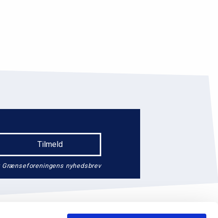
endt Grænseforeningens nyhedsbrev