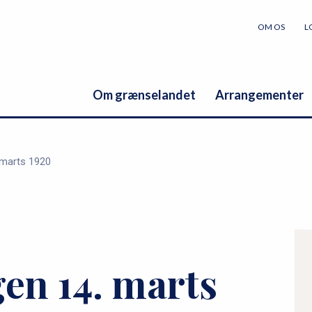
OM OS
L
Om grænselandet
Arrangementer
 marts 1920
P
r
en 14. marts
i
m