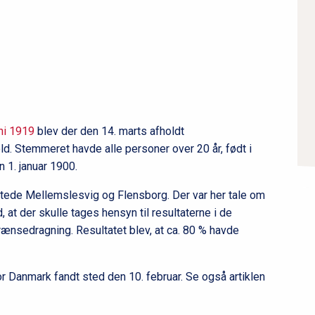
æ
r
n
a
v
i
g
uni 1919
blev der den 14. marts afholdt
a
ld. Stemmeret havde alle personer over 20 år, født i
t
 1. januar 1900.
i
ttede Mellemslesvig og Flensborg. Der var her tale om
o
at der skulle tages hensyn til resultaterne i de
n
sedragning. Resultatet blev, at ca. 80 % havde
l
e
v
for Danmark fandt sted den 10. februar. Se også artiklen
e