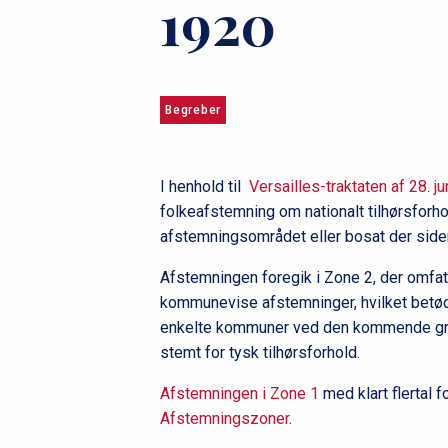
1920
u
m
m
Begreber
e
I henhold til
Versailles-traktaten af 28. j
folkeafstemning om nationalt tilhørsforho
afstemningsområdet eller bosat der siden
Afstemningen foregik i Zone 2, der omfa
kommunevise afstemninger, hvilket betød, 
enkelte kommuner ved den kommende græn
stemt for tysk tilhørsforhold.
Afstemningen i Zone 1
med klart flertal 
Afstemningszoner
.