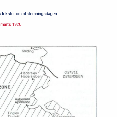
l
2
s tekster om afstemningsdagen:
 marts 1920