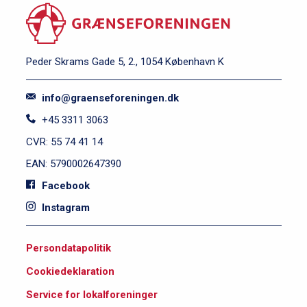
Peder Skrams Gade 5, 2., 1054 København K
info@graenseforeningen.dk
+45 3311 3063
CVR: 55 74 41 14
EAN: 5790002647390
Facebook
Instagram
S
Persondatapolitik
i
Cookiedeklaration
d
e
Service for lokalforeninger