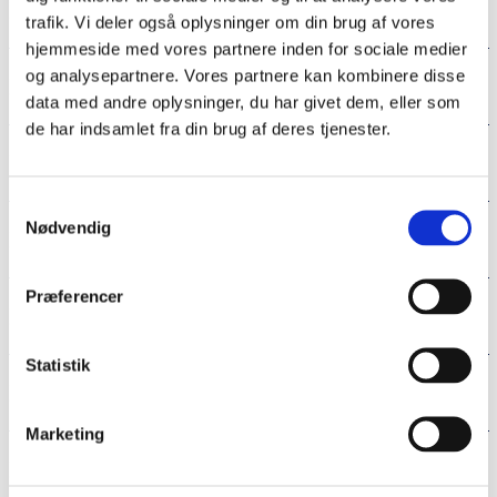
Abodritter
trafik. Vi deler også oplysninger om din brug af vores
hjemmeside med vores partnere inden for sociale medier
og analysepartnere. Vores partnere kan kombinere disse
Achelis, Thomas Otto, 1887-1967, historiker
data med andre oplysninger, du har givet dem, eller som
de har indsamlet fra din brug af deres tjenester.
Adam af Bremen, ca. 1040-ca. 1081, tysk kannik
Samtykkevalg
Nødvendig
Adel i Sønderjylland/Slesvig
Præferencer
Adelby Kirke
Statistik
Adenauer, Konrad, 1876-1967, forbundskansler
Marketing
Adler, Jacob Georg Chr., 1756-1834, teolog