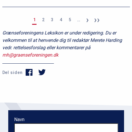
Næste
›
Sidste
››
S
Nuværende
Side
Side
Side
Side
…
1
2
3
4
5
side
side
i
side
d
Grænseforeningens Leksikon er under redigering. Du er
e
velkommen til at henvende dig til redaktør Merete Harding
i
vedr. rettelsesforslag eller kommentarer på
n
mh@graenseforeningen.dk
d
d
e
Del siden
l
i
n
g
Navn