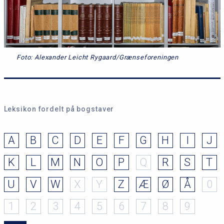
Foto: Alexander Leicht Rygaard/Grænseforeningen
Leksikon fordelt på bogstaver
A
B
C
D
E
F
G
H
I
J
K
L
M
N
O
P
Q
R
S
T
U
V
W
X
Y
Z
Æ
Ø
Å
0
1
2
3
4
5
6
7
8
9