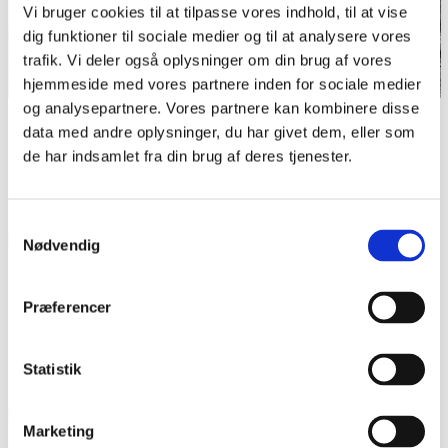
Vi bruger cookies til at tilpasse vores indhold, til at vise
dig funktioner til sociale medier og til at analysere vores
trafik. Vi deler også oplysninger om din brug af vores
hjemmeside med vores partnere inden for sociale medier
og analysepartnere. Vores partnere kan kombinere disse
Jernbanesabotage ved Rødekro i 1944.
data med andre oplysninger, du har givet dem, eller som
Nationalmuseet. Foto: Krause & Johansen.
de har indsamlet fra din brug af deres tjenester.
Krigens gang og frontudviklingen manifesterede sig specielt i
Sønderjylland: I efteråret 1944 anlagde den tyske værnemagt
Samtykkevalg
blokeringsstillinger tværs over Sønderjylland
Nødvendig
(se
Befæstningsanlæg, Tyske
), vendt mod et eventuelt
allieret angreb nordfra ind i Nordtyskland. Men i krigens
Præferencer
sidste måned blev en af disse stillinger, Krimhilde, vendt,
således at den kunne forsvare mod et eventuelt angreb
sydfra. Den blev primært udført af frivillige skansegravere fra
Statistik
det tyske mindretal. Den allierede fremrykning og de militære
kampe stoppede lige syd for grænsen, men i krigens sidste
Marketing
dage blev Sønderjylland i form af taktiske angreb fra jagerfly