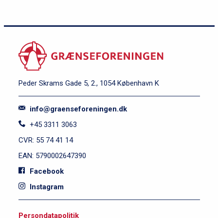
Peder Skrams Gade 5, 2., 1054 København K
info@graenseforeningen.dk
+45 3311 3063
CVR: 55 74 41 14
EAN: 5790002647390
Facebook
Instagram
S
Persondatapolitik