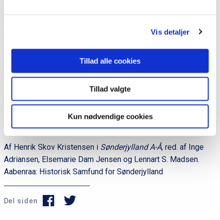
sporadisk inddraget i operationsområdet for den britiske
feltmarskal Montgomerys 21. armégruppe.
Vis detaljer
Trods de mange særlige forhold i Sønderjylland kom
landsdelen overordnet set til at dele skæbne med det øvrige
Tillad alle cookies
Danmark efter befrielsen den 4. maj 1945. Hermed var
besættelsen og befrielsen med til at fuldbyrde den
Tillad valgte
genforeningsproces
, der var blevet indledt med den statslige
indlemmelse i 1920. Først og fremmest var
besættelsesårene med til at bekræfte, at den
dansk-tyske
Kun nødvendige cookies
grænse
lå definitivt fast.
Af Henrik Skov Kristensen i
Sønderjylland A-Å
, red. af Inge
Adriansen, Elsemarie Dam Jensen og Lennart S. Madsen.
Aabenraa: Historisk Samfund for Sønderjylland
Del siden