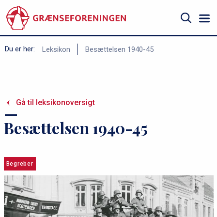
Gå
til
hovedindhold
Søg
B
Du er her:
Leksikon
Besættelsen 1940-45
r
ø
d
Gå til leksikonoversigt
k
r
Besættelsen 1940-45
u
m
m
Begreber
e