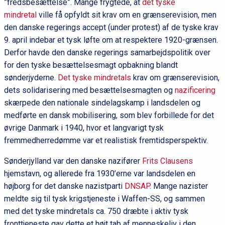
”fredsbesættelse”. Mange frygtede, at
det tyske
mindretal
ville få opfyldt sit krav om en grænserevision, men
den danske regerings accept (under protest) af de tyske krav
9. april indebar et tysk løfte om at respektere 1920-grænsen.
Derfor havde den danske regerings samarbejdspolitik over
for den tyske besættelsesmagt opbakning blandt
sønderjyderne.
Det tyske mindretals
krav om grænserevision,
dets solidarisering med besættelsesmagten og
nazificering
skærpede den nationale sindelagskamp i landsdelen og
medførte en dansk mobilisering, som blev forbillede for det
øvrige Danmark i 1940, hvor et langvarigt tysk
fremmedherredømme var et realistisk fremtidsperspektiv.
Sønderjylland var den danske nazifører
Frits Clausens
hjemstavn, og allerede fra 1930’erne var landsdelen en
højborg for det danske nazistparti
DNSAP
. Mange nazister
meldte sig til tysk krigstjeneste i Waffen-SS, og sammen
med det tyske mindretals ca. 750 dræbte i aktiv tysk
fronttjeneste gav dette et højt tab af menneskeliv i den