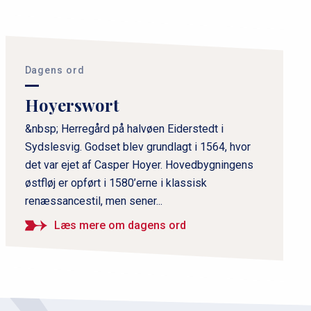
P
r
i
Dagens ord
m
Hoyerswort
æ
r
&nbsp; Herregård på halvøen Eiderstedt i
Sydslesvig. Godset blev grundlagt i 1564, hvor
n
det var ejet af Casper Hoyer. Hovedbygningens
a
østfløj er opført i 1580’erne i klassisk
v
renæssancestil, men sener...
i
g
Læs mere om dagens ord
a
t
i
o