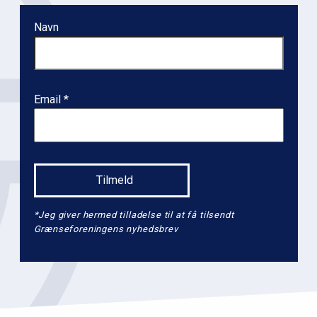
n
Navn
l
e
v
e
Email
l
2
*Jeg giver hermed tilladelse til at få tilsendt
Grænseforeningens nyhedsbrev