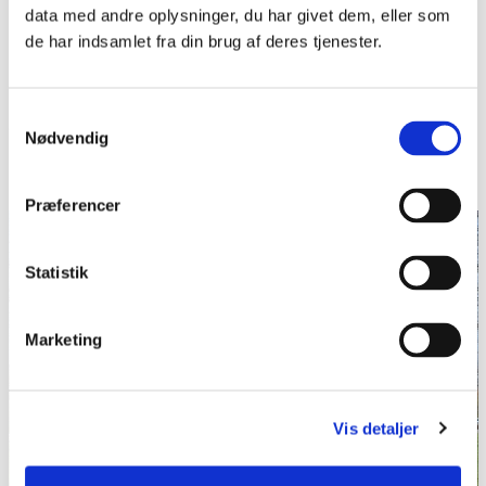
Elsemarie Dam Jensen og Lennart S. Madsen. Aabenraa:
data med andre oplysninger, du har givet dem, eller som
Historisk Samfund for Sønderjylland, 2011.
de har indsamlet fra din brug af deres tjenester.
Litteratur:
Samtykkevalg
Jørgen Bøytler og Jørgen Toft Jessen:
Christiansfeld. Livet
Nødvendig
og Husene
. 2005.
Præferencer
Statistik
Marketing
Vis detaljer