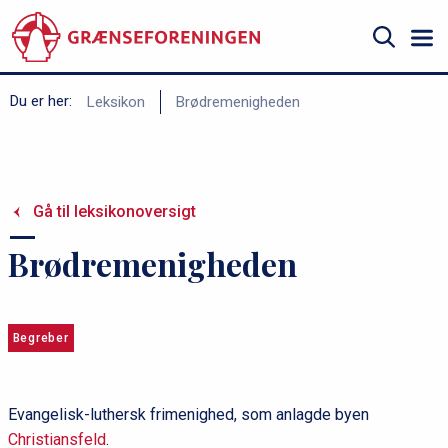
Gå
til
hovedindhold
Søg
B
Du er her:
Leksikon
Brødremenigheden
r
ø
d
Gå til leksikonoversigt
k
r
Brødremenigheden
u
m
m
Begreber
e
Evangelisk-luthersk frimenighed, som anlagde byen
Christiansfeld
.