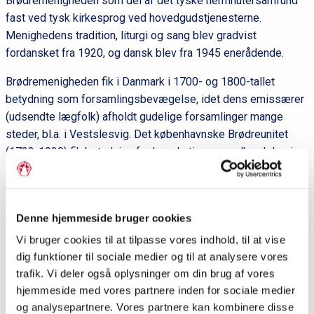
Brødremenigheden som del af det tyske herrnhutersamfund
fast ved tysk kirkesprog ved hovedgudstjenesterne.
Menighedens tradition, liturgi og sang blev gradvist
fordansket fra 1920, og dansk blev fra 1945 enerådende.
Brødremenigheden fik i Danmark i 1700- og 1800-tallet
betydning som forsamlingsbevægelse, idet dens emissærer
(udsendte lægfolk) afholdt gudelige forsamlinger mange
steder, bl.a. i Vestslesvig. Det københavnske Brødreunitet
(1733-1920) fik betydning for herrnhutismens udbredelse i
Danmark. Efter Zinzendorfs besøg i København i 1732
udsendte Brødremenigheden de første missionærer til Dansk
Vestindien, og det blev begyndelsen til en mangesidet
Denne hjemmeside bruger cookies
ekspansion. Brødremenighedens Danske Mission er en
videreførelse af Nordslesvigsk Missionsforening (stiftet
Vi bruger cookies til at tilpasse vores indhold, til at vise
1843) med hjemsted i Christiansfeld, hvor der fortsat
dig funktioner til sociale medier og til at analysere vores
trafik. Vi deler også oplysninger om din brug af vores
afholdes en årlig missionsfest.
hjemmeside med vores partnere inden for sociale medier
Af Jørgen Bøytler i
Sønderjylland A-Å
, red. af Inge Adriansen,
og analysepartnere. Vores partnere kan kombinere disse