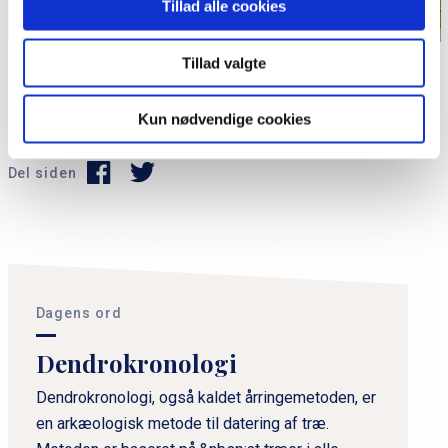
Tillad alle cookies
Tillad valgte
Søstrehuset på den centrale plads, Grev Zinzendorfs
Plads, i Christiansfeld. Foto fra 2023.
Foto: Hjart, CC BY-SA 4.0
Kun nødvendige cookies
Del siden
P
r
i
Dagens ord
m
Dendrokronologi
æ
r
Dendrokronologi, også kaldet årringemetoden, er
en arkæologisk metode til datering af træ.
n