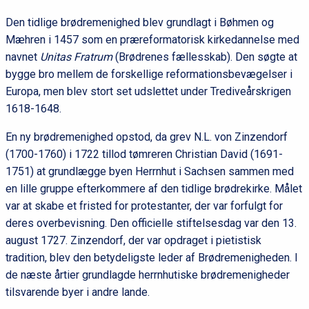
Den tidlige brødremenighed blev grundlagt i Bøhmen og
Mæhren i 1457 som en præreformatorisk kirkedannelse med
navnet
Unitas Fratrum
(Brødrenes fællesskab). Den søgte at
bygge bro mellem de forskellige reformationsbevægelser i
Europa, men blev stort set udslettet under Trediveårskrigen
1618-1648.
En ny brødremenighed opstod, da grev N.L. von Zinzendorf
(1700-1760) i 1722 tillod tømreren Christian David (1691-
1751) at grundlægge byen Herrnhut i Sachsen sammen med
en lille gruppe efterkommere af den tidlige brødrekirke. Målet
var at skabe et fristed for protestanter, der var forfulgt for
deres overbevisning. Den officielle stiftelsesdag var den 13.
august 1727. Zinzendorf, der var opdraget i pietistisk
tradition, blev den betydeligste leder af Brødremenigheden. I
de næste årtier grundlagde herrnhutiske brødremenigheder
tilsvarende byer i andre lande.