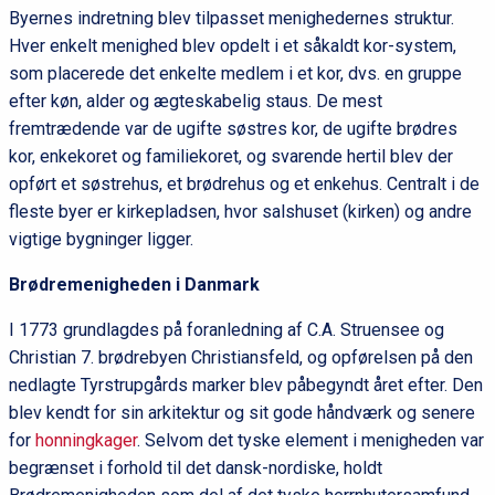
Byernes indretning blev tilpasset menighedernes struktur.
Hver enkelt menighed blev opdelt i et såkaldt kor-system,
som placerede det enkelte medlem i et kor, dvs. en gruppe
efter køn, alder og ægteskabelig staus. De mest
fremtrædende var de ugifte søstres kor, de ugifte brødres
kor, enkekoret og familiekoret, og svarende hertil blev der
opført et søstrehus, et brødrehus og et enkehus. Centralt i de
fleste byer er kirkepladsen, hvor salshuset (kirken) og andre
vigtige bygninger ligger.
Brødremenigheden i Danmark
I 1773 grundlagdes på foranledning af C.A. Struensee og
Christian 7. brødrebyen Christiansfeld, og opførelsen på den
nedlagte Tyrstrupgårds marker blev påbegyndt året efter. Den
blev kendt for sin arkitektur og sit gode håndværk og senere
for
honningkager
. Selvom det tyske element i menigheden var
begrænset i forhold til det dansk-nordiske, holdt