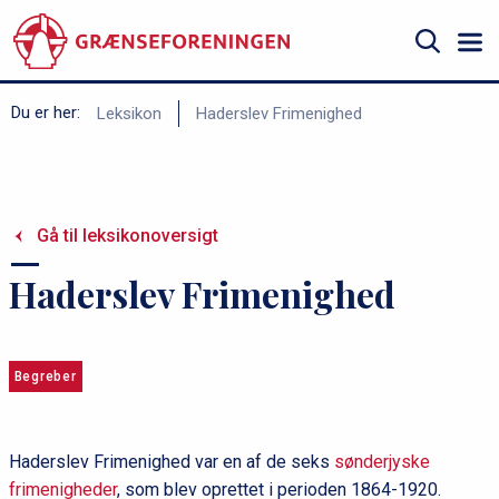
Gå
til
hovedindhold
Søg
B
Du er her:
Leksikon
Haderslev Frimenighed
r
ø
d
Gå til leksikonoversigt
k
r
Haderslev Frimenighed
u
m
m
Begreber
e
Haderslev Frimenighed var en af de seks
sønderjyske
frimenigheder
, som blev oprettet i perioden 1864-1920.