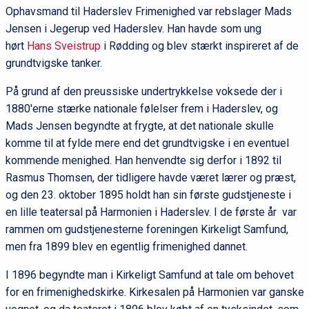
Ophavsmand til Haderslev Frimenighed var rebslager Mads
Jensen i Jegerup ved Haderslev. Han havde som ung
hørt
Hans Sveistrup
i Rødding og blev stærkt inspireret af de
grundtvigske tanker.
På grund af den preussiske undertrykkelse voksede der i
1880'erne stærke nationale følelser frem i Haderslev, og
Mads Jensen begyndte at frygte, at det nationale skulle
komme til at fylde mere end det grundtvigske i en eventuel
kommende menighed. Han henvendte sig derfor i 1892 til
Rasmus Thomsen, der tidligere havde været lærer og præst,
og den 23. oktober 1895 holdt han sin første gudstjeneste i
en lille teatersal på Harmonien i Haderslev. I de første år var
rammen om gudstjenesterne foreningen Kirkeligt Samfund,
men fra 1899 blev en egentlig frimenighed dannet.
I 1896 begyndte man i Kirkeligt Samfund at tale om behovet
for en frimenighedskirke. Kirkesalen på Harmonien var ganske