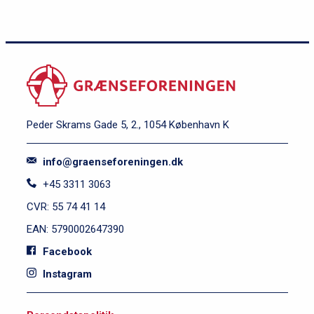
Peder Skrams Gade 5, 2., 1054 København K
info@graenseforeningen.dk
+45 3311 3063
CVR: 55 74 41 14
EAN: 5790002647390
Facebook
Instagram
S