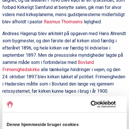
uegnet, og da teateret i 1896 blev købt af en tysksindet, som
forbød Kirkeligt Samfund at benytte salen, gik man for alvor
videre med kirkeplanerne, mens gudstjenesterne midlertidigt
blev afholdt i pastor
Rasmus Thomsens
lejlighed.
Andreas Hagerup blev arkitekt på opgaven med Hans Ahrendt
som bygmester, og den første del af kirken stod færdig i
efteråret 1896, og hele kirken var færdig til indvielse i
september 1897. Men de preussiske myndigheder lagde på
samme måde som i forbindelse med
Bovlund
Frimenighedskirke
alle tænkelige hindringer i vejen, og den
24. oktober 1897 blev kirken lukket af politiet. Frimenigheden
i Haderslev måtte som i Bovlund den lange vej igennem
retssystemet, før kirken kunne tages i brug i år 1900.
Kirken, som fik navnet Kristuskirken, er opført i røde mursten
som en kvadratisk tårnbygning omgivet af to korte og to lidt
længere korsarme.
Denne hjemmeside bruger cookies