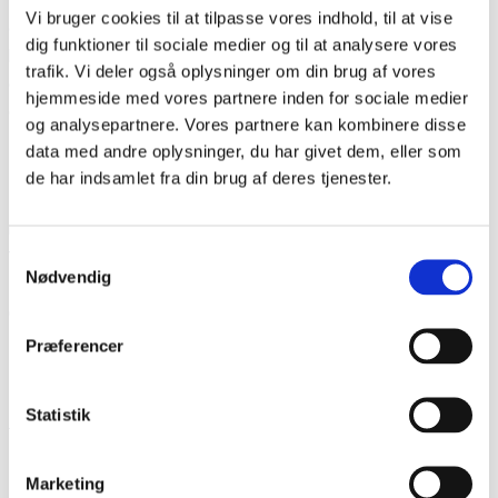
Frimenigheden nedlagde sig selv i 1972, og kirken blev
Vi bruger cookies til at tilpasse vores indhold, til at vise
overdraget til Den Apostolske Kirke. I 1999 blev
dig funktioner til sociale medier og til at analysere vores
kirkebygningen solgt til et ejendomsselskab, der
trafik. Vi deler også oplysninger om din brug af vores
efterfølgende har bygget kirken om til kontorlokaler. I dag er
hjemmeside med vores partnere inden for sociale medier
der advokatkontor i bygningen.
og analysepartnere. Vores partnere kan kombinere disse
data med andre oplysninger, du har givet dem, eller som
Litteratur:
de har indsamlet fra din brug af deres tjenester.
Pjecen "De sønderjyske frimenigheder og deres kirker", nr. 13,
udgivet af Det regionale faglige kulturmiljøråd, august 2009.
Samtykkevalg
Thade Petersen: "De sønderjyske frimenigheders historie",
Nødvendig
1924.
Olav Christensen: "Haderslev frimenighed" i Sønderjysk
Månedsskrift, 1972 s. 375-387.
Præferencer
Statistik
Del siden
Marketing