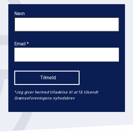
o
n
Navn
l
e
v
e
Email
l
2
*Jeg giver hermed tilladelse til at få tilsendt
Grænseforeningens nyhedsbrev