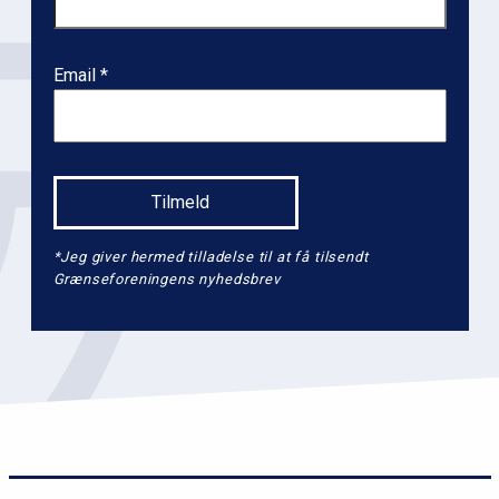
e
v
e
Email
l
2
*Jeg giver hermed tilladelse til at få tilsendt
Grænseforeningens nyhedsbrev