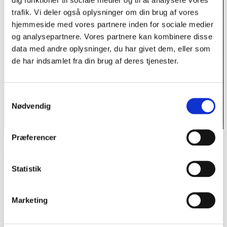
trafik. Vi deler også oplysninger om din brug af vores
hjemmeside med vores partnere inden for sociale medier
og analysepartnere. Vores partnere kan kombinere disse
data med andre oplysninger, du har givet dem, eller som
de har indsamlet fra din brug af deres tjenester.
Samtykkevalg
Nødvendig
Præferencer
H.P. Hansen, portræt fra 1935-40.
Arkivet ved Dansk Centralbibliotek for Sydslesvig.
Statistik
Del siden
Marketing
P