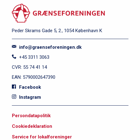
Peder Skrams Gade 5, 2., 1054 København K
info@graenseforeningen.dk
+45 3311 3063
CVR: 55 74 41 14
EAN: 5790002647390
Facebook
Instagram
S
Persondatapolitik
i
Cookiedeklaration
d
e
Service for lokalforeninger