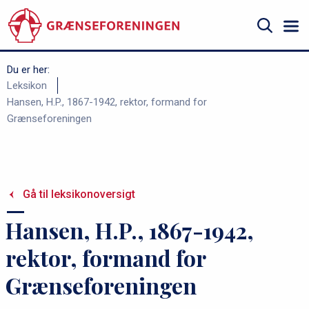
Gå
til
hovedindhold
Søg
Du er her:
B
Leksikon
Hansen, H.P., 1867-1942, rektor, formand for
r
Grænseforeningen
ø
d
k
r
Gå til leksikonoversigt
u
Hansen, H.P., 1867-1942,
m
m
rektor, formand for
e
Grænseforeningen