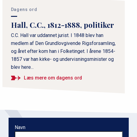
r
i
Dagens ord
m
Hall, C.C., 1812-1888, politiker
æ
r
C.C. Hall var uddannet jurist. I 1848 blev han
medlem af Den Grundlovgivende Rigsforsamling,
n
og året efter kom han i Folketinget. I årene 1854-
a
1857 var han kirke- og undervisningsminister og
v
blev here...
i
g
Læs mere om dagens ord
a
t
i
o
n
Navn
l