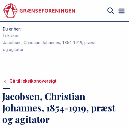
Gå
til
hovedindhold
Søg
Du er her:
B
Leksikon
Jacobsen, Christian Johannes, 1854-1919, præst
r
og agitator
ø
d
k
r
Gå til leksikonoversigt
u
Jacobsen, Christian
m
m
Johannes, 1854-1919, præst
e
og agitator