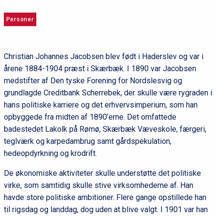
Personer
Christian Johannes Jacobsen blev født i Haderslev og var i
årene 1884-1904 præst i Skærbæk. I 1890 var Jacobsen
medstifter af Den tyske Forening for Nordslesvig og
grundlagde Creditbank Scherrebek, der skulle være rygraden i
hans politiske karriere og det erhvervsimperium, som han
opbyggede fra midten af 1890’erne. Det omfattede
badestedet Lakolk på Rømø, Skærbæk Væveskole, færgeri,
teglværk og karpedambrug samt gårdspekulation,
hedeopdyrkning og krodrift.
De økonomiske aktiviteter skulle understøtte det politiske
virke, som samtidig skulle stive virksomhederne af. Han
havde store politiske ambitioner. Flere gange opstillede han
til rigsdag og landdag, dog uden at blive valgt. I 1901 var han