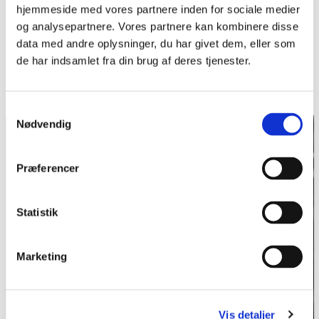
Museer. 2003-04.
hjemmeside med vores partnere inden for sociale medier
H.E. Sørensen:
Hammer og ambolt
, Sønderjyske Museer.
og analysepartnere. Vores partnere kan kombinere disse
1999.
data med andre oplysninger, du har givet dem, eller som
Gottlieb Japsen:
Pastor Jacobsen fra Skærbæk og hans
de har indsamlet fra din brug af deres tjenester.
foretagender
. 1980.
Samtykkevalg
Nødvendig
Præferencer
Statistik
Marketing
Vis detaljer