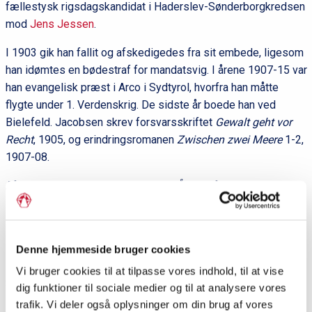
fællestysk rigsdagskandidat i Haderslev-Sønderborgkredsen
mod
Jens Jessen
.
I 1903 gik han fallit og afskedigedes fra sit embede, ligesom
han idømtes en bødestraf for mandatsvig. I årene 1907-15 var
han evangelisk præst i Arco i Sydtyrol, hvorfra han måtte
flygte under 1. Verdenskrig. De sidste år boede han ved
Bielefeld. Jacobsen skrev forsvarsskriftet
Gewalt geht vor
Recht
, 1905, og erindringsromanen
Zwischen zwei Meere
1-2,
1907-08.
Af H.E. Sørensen i
Sønderjylland A-Å
, red. af Inge Adriansen,
Elsemarie Dam Jensen og Lennart S. Madsen. Aabenraa:
Historisk Samfund for Sønderjylland, 2011.
Litteratur:
Denne hjemmeside bruger cookies
H.E. Sørensen:
Pastor Jacobsens foretagender
, Fra
Vi bruger cookies til at tilpasse vores indhold, til at vise
Skærbækegnens Fortid. 2007.
dig funktioner til sociale medier og til at analysere vores
H.E. Sørensen:
Pastor Jacobsens eftermæle
, Sønderjyske
trafik. Vi deler også oplysninger om din brug af vores