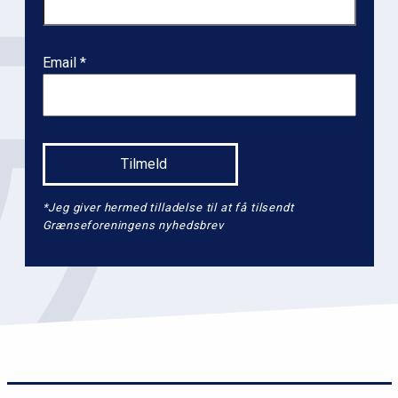
e
v
e
Email
l
2
*Jeg giver hermed tilladelse til at få tilsendt
Grænseforeningens nyhedsbrev