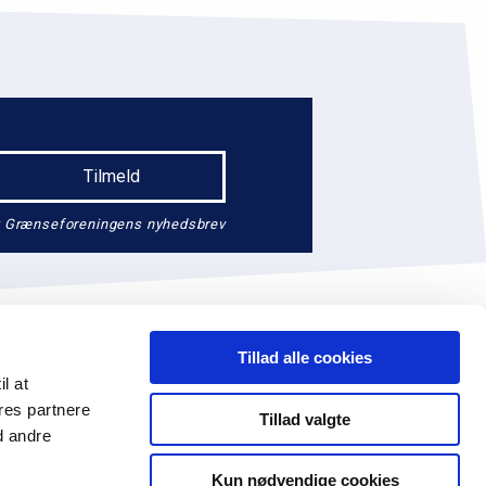
endt Grænseforeningens nyhedsbrev
Tillad alle cookies
il at
res partnere
Tillad valgte
d andre
74 41 14
EAN: 5790002647390
Facebook
Kun nødvendige cookies