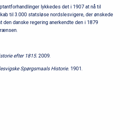
l
antforhandlinger lykkedes det i 1907 at nå til
2
skab til 3.000 statsløse nordslesvigere, der ønskede
, at den danske regering anerkendte den i 1879
grænsen.
storie efter 1815.
2009.
lesvigske Spørgsmaals Historie.
1901.