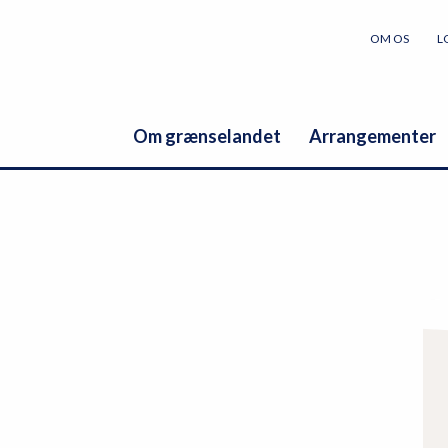
OM OS
L
Om grænselandet
Arrangementer
P
r
i
m