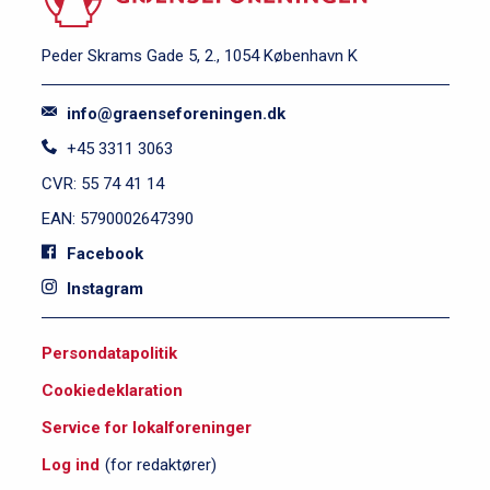
Peder Skrams Gade 5, 2., 1054 København K
info@graenseforeningen.dk
+45 3311 3063
CVR: 55 74 41 14
EAN: 5790002647390
Facebook
Instagram
S
Persondatapolitik
i
Cookiedeklaration
d
e
Service for lokalforeninger
f
Log ind
(for redaktører)