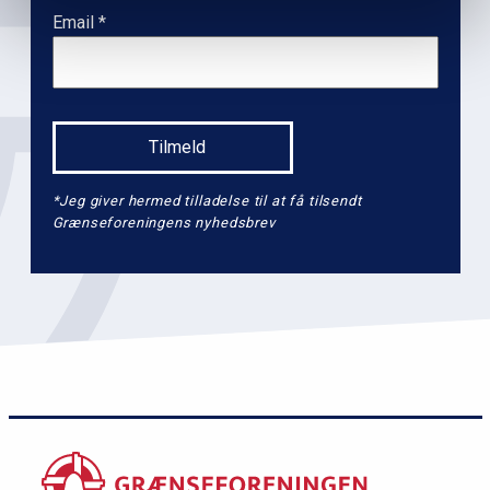
l
Email
2
*Jeg giver hermed tilladelse til at få tilsendt
Grænseforeningens nyhedsbrev