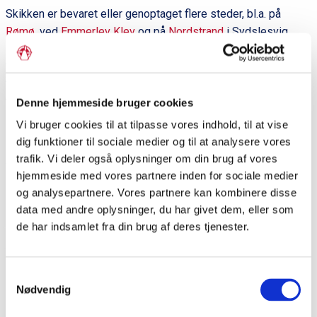
Skikken er bevaret eller genoptaget flere steder, bl.a. på
Rømø
, ved
Emmerlev Klev
og på
Nordstrand
i Sydslesvig.
Af Elsemarie Dam-Jensen i
Sønderjylland A-Å
, red. af Inge
Adriansen, Elsemarie Dam Jensen og Lennart S. Madsen.
Aabenraa: Historisk Samfund for Sønderjylland, 2011.
Denne hjemmeside bruger cookies
Litteratur: Inge Adriansen:
Skikke og traditioner i årets løb i
Vi bruger cookies til at tilpasse vores indhold, til at vise
dig funktioner til sociale medier og til at analysere vores
Nord- og Sydslesvig.
1990.
trafik. Vi deler også oplysninger om din brug af vores
hjemmeside med vores partnere inden for sociale medier
Del siden
og analysepartnere. Vores partnere kan kombinere disse
data med andre oplysninger, du har givet dem, eller som
de har indsamlet fra din brug af deres tjenester.
P
r
Samtykkevalg
i
Dagens ord
Nødvendig
m