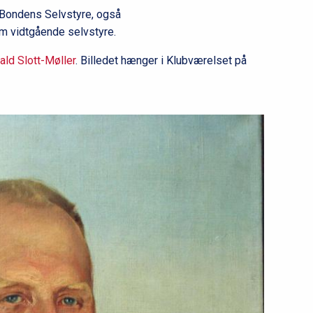
l
Bondens Selvstyre, også
2
om vidtgående selvstyre.
ald Slott-Møller
. Billedet hænger i Klubværelset på