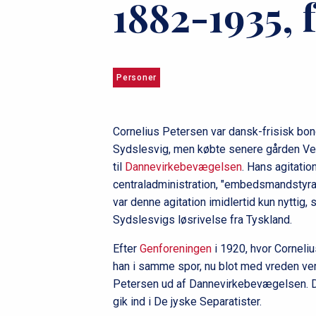
1882-1935, 
u
m
m
Personer
e
Cornelius Petersen var dansk-frisisk bon
Sydslesvig, men købte senere gården Ve
til
Dannevirkebevægelsen
. Hans agitati
centraladministration, "embedsmandstyra
var denne agitation imidlertid kun nytti
Sydslesvigs løsrivelse fra Tyskland.
Efter
Genforeningen
i 1920, hvor Corneliu
han i samme spor, nu blot med vreden ven
Petersen ud af Dannevirkebevægelsen. De
gik ind i De jyske Separatister.