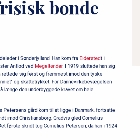
frisisk bonde
æ
r
n
a
v
i
g
deleder i Sønderjylland. Han kom fra
Eidersted
t i
a
ster Anflod ved
Møgeltønder
. I 1919 sluttede han sig
t
on rettede sig først og fremmest imod den tyske
i
nniet" og skattetrykket. For Dannevirkebevægelsen
o
g, så længe den underbyggede kravet om hele
n
l
s Petersens gård kom til at ligge i Danmark, fortsatte
e
dt imod Christiansborg. Gradvis gled Cornelius
v
t første skridt tog Cornelius Petersen, da han i 1924
e