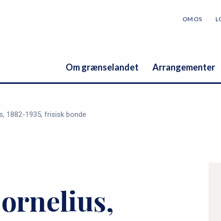
OM OS
L
Om grænselandet
Arrangementer
s, 1882-1935, frisisk bonde
P
r
ornelius,
i
m