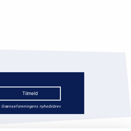
endt Grænseforeningens nyhedsbrev