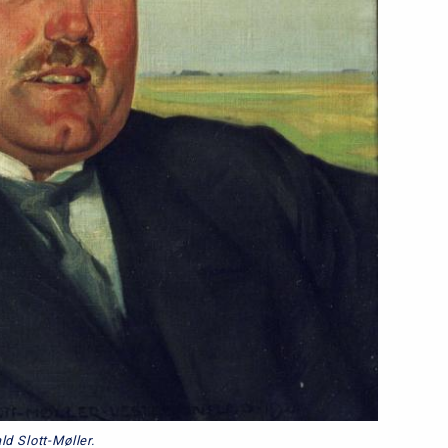
ld Slott-Møller.