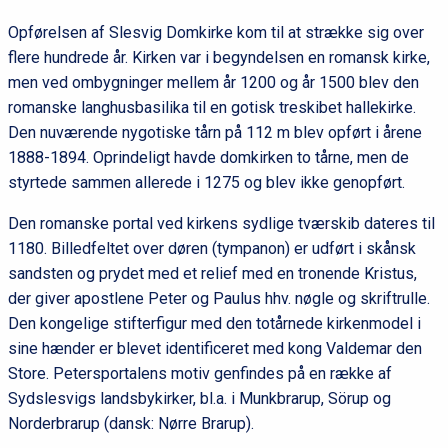
Opførelsen af Slesvig Domkirke kom til at strække sig over
flere hundrede år. Kirken var i begyndelsen en romansk kirke,
men ved ombygninger mellem år 1200 og år 1500 blev den
romanske langhusbasilika til en gotisk treskibet hallekirke.
Den nuværende nygotiske tårn på 112 m blev opført i årene
1888-1894. Oprindeligt havde domkirken to tårne, men de
styrtede sammen allerede i 1275 og blev ikke genopført.
Den romanske portal ved kirkens sydlige tværskib dateres til
1180. Billedfeltet over døren (tympanon) er udført i skånsk
sandsten og prydet med et relief med en tronende Kristus,
der giver apostlene Peter og Paulus hhv. nøgle og skriftrulle.
Den kongelige stifterfigur med den totårnede kirkenmodel i
sine hænder er blevet identificeret med kong Valdemar den
Store. Petersportalens motiv genfindes på en række af
Sydslesvigs landsbykirker, bl.a. i Munkbrarup, Sörup og
Norderbrarup (dansk: Nørre Brarup).