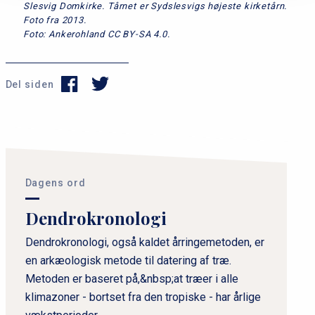
Slesvig Domkirke. Tårnet er Sydslesvigs højeste kirketårn.
Foto fra 2013.
Foto: Ankerohland CC BY-SA 4.0.
Del siden
P
r
i
Dagens ord
m
Dendrokronologi
æ
r
Dendrokronologi, også kaldet årringemetoden, er
en arkæologisk metode til datering af træ.
n
Metoden er baseret på,&nbsp;at træer i alle
a
klimazoner - bortset fra den tropiske - har årlige
v