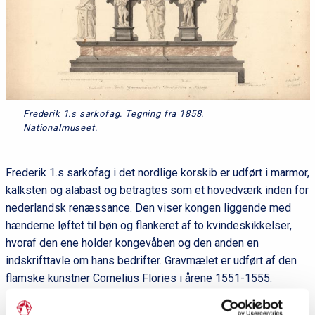
Frederik 1.s sarkofag. Tegning fra 1858.
Nationalmuseet.
Frederik 1.s sarkofag i det nordlige korskib er udført i marmor,
kalksten og alabast og betragtes som et hovedværk inden for
nederlandsk renæssance. Den viser kongen liggende med
hænderne løftet til bøn og flankeret af to kvindeskikkelser,
hvoraf den ene holder kongevåben og den anden en
indskrifttavle om hans bedrifter. Gravmælet er udført af den
flamske kunstner Cornelius Flories i årene 1551-1555.
Blandt de øvrige epitafier kan nævnes stukgravmælet for