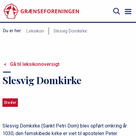
Gå
til
hovedindhold
Søg
B
Du er her:
Leksikon
Slesvig Domkirke
r
ø
d
Gå til leksikonoversigt
k
r
Slesvig Domkirke
u
m
m
Steder
e
Slesvig Domkirke (Sankt Petri Dom) blev opført omkring år
1030; den femskibede kirke er viet til apostelen Peter.