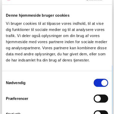
biskop Frederik fra 1580 og det imponerende barokgravmæle
for den gottorpske kansler
Kielmann af Kielmannsegg
fra
Denne hjemmeside bruger cookies
1673. Marmorportalen over familien Arenstorffs kapel er fra
ca. 1678.
Vi bruger cookies til at tilpasse vores indhold, til at vise
dig funktioner til sociale medier og til at analysere vores
Indenfor i domkirken står en 4,40 m høj træfigur af den hellige
trafik. Vi deler også oplysninger om din brug af vores
Christoffer med Jesusbarnet på skuldrene. Figuren er fra
hjemmeside med vores partnere inden for sociale medier
1510 og regnes for et af de fineste danske og nordtyske
og analysepartnere. Vores partnere kan kombinere disse
træskærerarbejder. I korets nordlige del hænger oliemaleriet
data med andre oplysninger, du har givet dem, eller som
Den blå Madonna fra 1669 af Jürgen Ovens (1623-1678).
de har indsamlet fra din brug af deres tjenester.
Samtykkevalg
Nødvendig
Præferencer