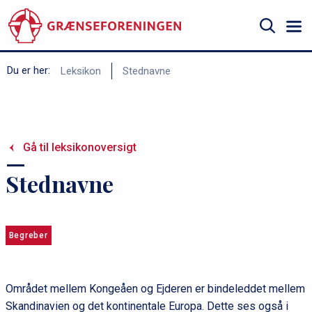
Gå
til
hovedindhold
Søg
B
Du er her:
Leksikon
Stednavne
r
ø
d
Gå til leksikonoversigt
k
r
Stednavne
u
m
m
Begreber
e
Området mellem Kongeåen og Ejderen er bindeleddet mellem
Skandinavien og det kontinentale Europa. Dette ses også i