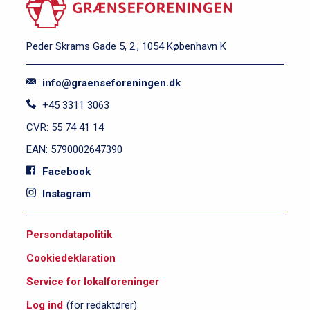
Peder Skrams Gade 5, 2., 1054 København K
info@graenseforeningen.dk
+45 3311 3063
CVR: 55 74 41 14
EAN: 5790002647390
Facebook
Instagram
S
Persondatapolitik
i
Cookiedeklaration
d
e
Service for lokalforeninger
f
Log ind
(for redaktører)