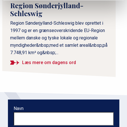
m
Region Sønderjylland-
æ
Schleswig
r
n
Region Sønderjylland-Schleswig blev oprettet i
1997 og er en grænseoverskridende EU-Region
a
mellem danske og tyske lokale og regionale
v
myndigheder&nbsp;med et samlet areal&nbsp;på
i
7.748,91 km² og&nbsp;...
g
a
Læs mere om dagens ord
t
i
o
n
l
Navn
e
v