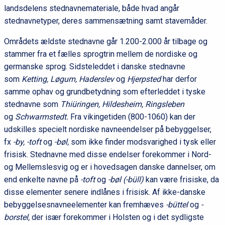
landsdelens stednavnemateriale, både hvad angår
stednavnetyper, deres sammensætning samt stavemåder.
Områdets ældste stednavne går 1.200-2.000 år tilbage og
stammer fra et fælles sprogtrin mellem de nordiske og
germanske sprog. Sidsteleddet i danske stednavne
som
Ketting, Løgum,
Haderslev
og
Hjerpsted
har derfor
samme ophav og grundbetydning som efterleddet i tyske
stednavne som
Thiüringen, Hildesheim,
Ringsleben
og
Schwarmstedt.
Fra vikingetiden (800-1060) kan der
udskilles specielt nordiske navneendelser på bebyggelser,
fx
-by, -toft
og
-bøl,
som ikke finder modsvarighed i tysk eller
frisisk. Stednavne med disse endelser forekommer i Nord-
og Mellemslesvig og er i hovedsagen danske dannelser, om
end enkelte navne på
-toft
og
-bøl (-büll)
kan være frisiske, da
disse elementer senere indlånes i frisisk. Af ikke-danske
bebyggelsesnavneelementer kan fremhæves
-büttel
og
-
borstel,
der især forekommer i Holsten og i det sydligste