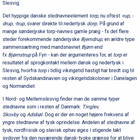
Slesvig.
Det hyppige danske stednavneelement
torp,
nu oftest
-rup, -
drup, -trup,
svarer direkte til nedertysk
dorp.
På grund af
mange sønderjyske torp-navnes gamle præg - fx det flere
steder forekommende sønderjyske
Bjerndrup,
en ældre type
sammensætning med mandsnavnet
Bjørn
end
fx
Bjømstrup
på Fyn - kan der argumenteres for, at
torp
er
resultatet af sprogkontakt mellem dansk og nedertysk i
Slesvig, hvorfra
torp
i tidlig vikingetid hastigt har bredt sig til
resten af Sydskandinavien og vikingetidskolonier i Danelagen
og Normandiet.
I Nord- og Mellemslesvig finder man de samme typer
stednavne som i resten af Danmark:
Tinglev,
Skovby
og
Adsbøl.
Dog er der en noget højere frekvens af
yngre stednavne af tysk oprindelse. Andelen af stednavne af
tysk, nordfrisisk og slavisk ophav øges i stigende takt
sydover fra den nuværende dansk-tyske grænse for at blive