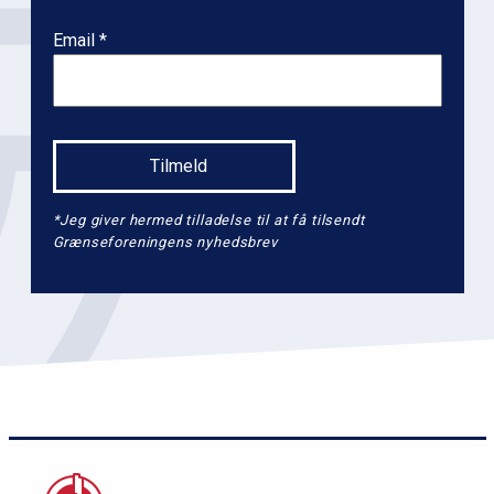
e
l
Email
2
*Jeg giver hermed tilladelse til at få tilsendt
Grænseforeningens nyhedsbrev