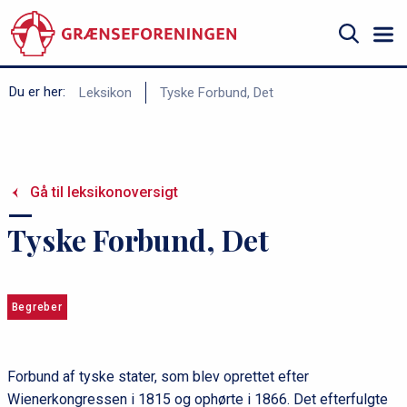
Gå
til
hovedindhold
Søg
B
Du er her:
Leksikon
Tyske Forbund, Det
r
ø
d
Gå til leksikonoversigt
k
r
Tyske Forbund, Det
u
m
m
Begreber
e
Forbund af tyske stater, som blev oprettet efter
Wienerkongressen i 1815 og ophørte i 1866. Det efterfulgte