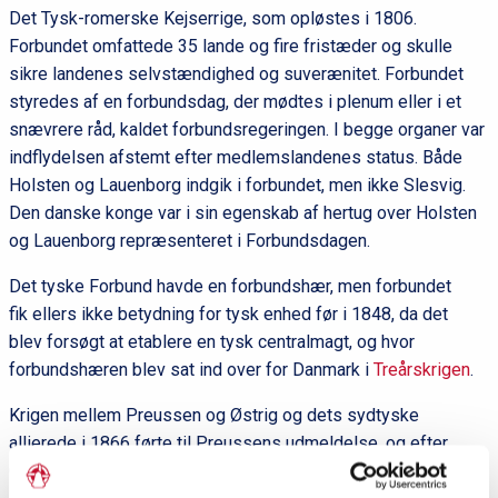
Det Tysk-romerske Kejserrige, som opløstes i 1806.
Forbundet omfattede 35 lande og fire fristæder og skulle
sikre landenes selvstændighed og suverænitet. Forbundet
styredes af en forbundsdag, der mødtes i plenum eller i et
snævrere råd, kaldet forbundsregeringen. I begge organer var
indflydelsen afstemt efter medlemslandenes status. Både
Holsten og Lauenborg indgik i forbundet, men ikke Slesvig.
Den danske konge var i sin egenskab af hertug over Holsten
og Lauenborg repræsenteret i Forbundsdagen.
Det tyske Forbund havde en forbundshær, men forbundet
fik ellers ikke betydning for tysk enhed før i 1848, da det
blev forsøgt at etablere en tysk centralmagt, og hvor
forbundshæren blev sat ind over for Danmark i
Treårskrigen
.
Krigen mellem Preussen og Østrig og dets sydtyske
allierede i 1866 førte til Preussens udmeldelse, og efter
Østrigs nederlag ophørte forbundet.