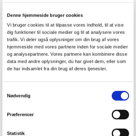
Denne hjemmeside bruger cookies
Vi bruger cookies til at tilpasse vores indhold, til at vise
Del siden
dig funktioner til sociale medier og til at analysere vores
trafik. Vi deler også oplysninger om din brug af vores
hjemmeside med vores partnere inden for sociale medier
og analysepartnere. Vores partnere kan kombinere disse
P
data med andre oplysninger, du har givet dem, eller som
r
de har indsamlet fra din brug af deres tjenester.
i
Dagens ord
m
Hall, C.C., 1812-1888, politiker
Samtykkevalg
æ
Nødvendig
r
C.C. Hall var uddannet jurist. I 1848 blev han
medlem af Den Grundlovgivende Rigsforsamling,
n
og året efter kom han i Folketinget. I årene 1854-
Præferencer
a
1857 var han kirke- og undervisningsminister og
v
blev here...
i
Statistik