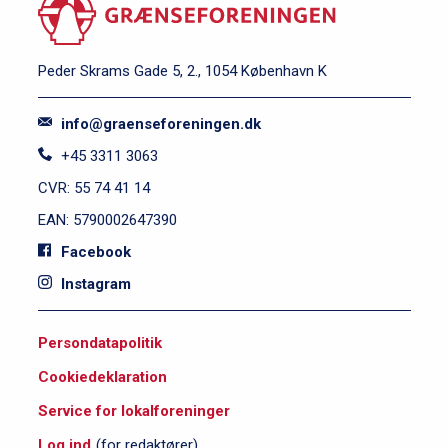
Peder Skrams Gade 5, 2., 1054 København K
info@graenseforeningen.dk
+45 3311 3063
CVR: 55 74 41 14
EAN: 5790002647390
Facebook
Instagram
S
Persondatapolitik
i
Cookiedeklaration
d
e
Service for lokalforeninger
f
Log ind
(for redaktører)