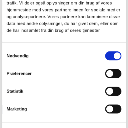
trafik. Vi deler også oplysninger om din brug af vores
havde museet ca. 12.000 betalende gæster, hvilket Lars Erik
hjemmeside med vores partnere inden for sociale medier
Bethge kalder fornuftigt i et år, der var præget af
og analysepartnere. Vores partnere kan kombinere disse
coronapandemiens nedlukninger. Med det nye museum er det
data med andre oplysninger, du har givet dem, eller som
målet at tiltrække 30.000 gæster pr. år. Efter planen skal
de har indsamlet fra din brug af deres tjenester.
museet åbne i 2024.
Samtykkevalg
Del siden
Nødvendig
Præferencer
Statistik
ANDRE ARTIKLER I MAGASINET
Marketing
Udvid
Tysk præst i Sønderjylland: "Det er absurd at være