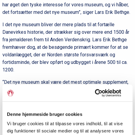
har øget den tyske interesse for vores museum, og vi håber,
det fortsætter med det nye museum”, siger Lars Erik Bethge.
I det nye museum bliver der mere plads til at fortælle
Danevirkes historie, der strækker sig over mere end 1500 år
fra jernalderen frem til Anden Verdenskrig. Lars Erik Bethge
fremhæver dog, at de besøgende primært kommer for at se
voldanlægget, der er Norden største forsvarsværk og
fortidsminde, der blev opført og udbygget i årene 500 til ca.
1200.
“Det nye museum skal være det mest optimale supplement,
der giver de indtryk og den viden, som man ikke kan få ude
ved volden. Museet skal sanseliggøre, hvor imponerende et
bygningsværk Danevirke har været og stadigvæk er”, siger
Lars Erik Bethge.
Denne hjemmeside bruger cookies
Vi bruger cookies til at tilpasse vores indhold, til at vise
Det nuværende Danevirke Museum blev grundlagt i 1990 bl.a.
dig funktioner til sociale medier og til at analysere vores
takket være økonomisk støtte fra Grænseforeningen. I 2020