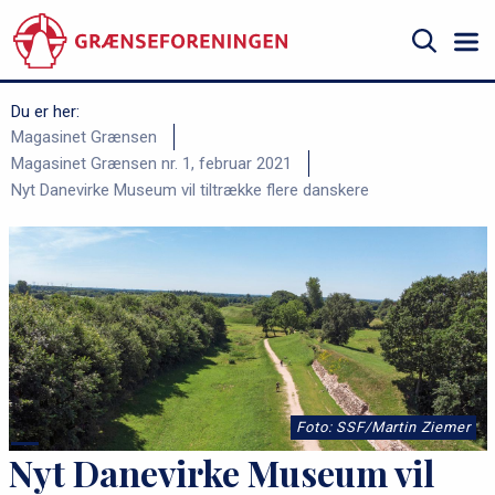
Gå
til
hovedindhold
Søg
Du er her:
B
Magasinet Grænsen
Magasinet Grænsen nr. 1, februar 2021
r
Nyt Danevirke Museum vil tiltrække flere danskere
ø
d
k
r
u
m
m
Foto: SSF/Martin Ziemer
e
Nyt Danevirke Museum vil