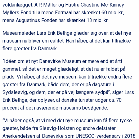
voldanlægget. A.P. Møller og Hustru Chastine Mc-Kinney
Møllers Fond til almene Formaal har skænket 60 mio. kr.,
mens Augustinus Fonden har skænket 13 mio. kr.
Museumsleder Lars Erik Bethge glæder sig over, at det nye
museum nu bliver en realitet. Han håber, at det kan tiltrække
flere gæster fra Danmark.
“Idéen om et nyt Danevirke Museum er mere end et årti
gammel, så det er meget glædeligt, at det nu er faldet på
plads. Vi håber, at det nye museum kan tiltrække endnu flere
gæster fra Danmark, både dem, der er på dagsture i
Sydslesvig, og dem, der er på vej længere sydpå”, siger Lars
Erik Bethge, der oplyser, at danske turister udgør ca. 70
procent af det nuværende museums besøgende.
“Vi håber også, at vi med det nye museum kan få flere tyske
gæster, både fra Slesvig-Holsten og andre delstater.
Anerkendelsen af Danevirke som UNESCO-verdensarv i 2018