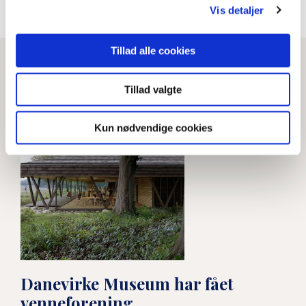
overvåget i forkyndelsen"
Se hele magasinet
Vis detaljer
Guds ord på tysk er under pres
Tillad alle cookies
LÆS MERE
Tillad valgte
Kun nødvendige cookies
Danevirke Museum har fået
venneforening