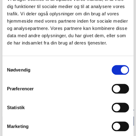
dig funktioner til sociale medier og til at analysere vores
"Der er grillbaren og svømmeklubben og alt det, der har
trafik. Vi deler også oplysninger om din brug af vores
præget mig i min opvækst. Jeg vil nok altid føle en stærk
hjemmeside med vores partnere inden for sociale medier
tilknytning til min hjemstavn, uanset hvor jeg ender med at slå
og analysepartnere. Vores partnere kan kombinere disse
mig ned, og det er ikke usandsynligt, at jeg en dag igen bor
data med andre oplysninger, du har givet dem, eller som
fast i Sønderjylland."
de har indsamlet fra din brug af deres tjenester.
Del siden
Samtykkevalg
Nødvendig
Præferencer
Statistik
ANDRE ARTIKLER I MAGASINET
Udvid
Marketing
”Det danske er kommet naturligt til mig”