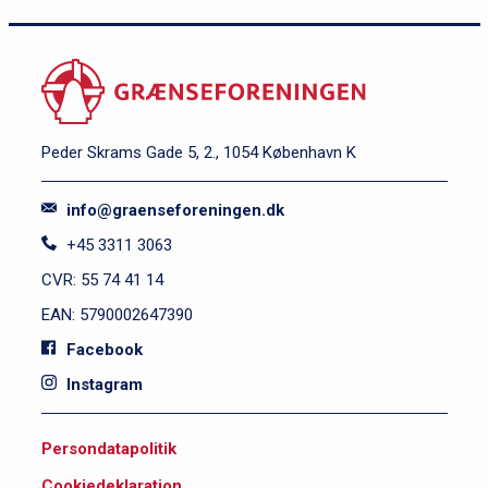
Peder Skrams Gade 5, 2., 1054 København K
info@graenseforeningen.dk
+45 3311 3063
CVR: 55 74 41 14
EAN: 5790002647390
Facebook
Instagram
S
Persondatapolitik
i
Cookiedeklaration