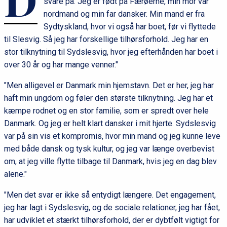
svare på. Jeg er født på Færøerne, min mor var
nordmand og min far dansker. Min mand er fra
Sydtyskland, hvor vi også har boet, før vi flyttede
til Slesvig. Så jeg har forskellige tilhørsforhold. Jeg har en
stor tilknytning til Sydslesvig, hvor jeg efterhånden har boet i
over 30 år og har mange venner."
"Men alligevel er Danmark min hjemstavn. Det er her, jeg har
haft min ungdom og føler den største tilknytning. Jeg har et
kæmpe rodnet og en stor familie, som er spredt over hele
Danmark. Og jeg er helt klart dansker i mit hjerte. Sydslesvig
var på sin vis et kompromis, hvor min mand og jeg kunne leve
med både dansk og tysk kultur, og jeg var længe overbevist
om, at jeg ville flytte tilbage til Danmark, hvis jeg en dag blev
alene."
"Men det svar er ikke så entydigt længere. Det engagement,
jeg har lagt i Sydslesvig, og de sociale relationer, jeg har fået,
har udviklet et stærkt tilhørsforhold, der er dybtfølt vigtigt for