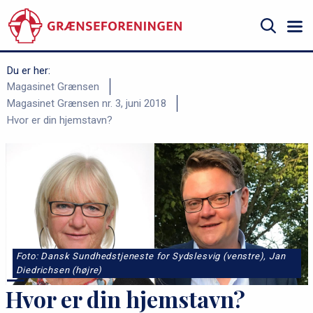
Gå
til
hovedindhold
Søg
Du er her:
B
Magasinet Grænsen
Magasinet Grænsen nr. 3, juni 2018
r
Hvor er din hjemstavn?
ø
d
k
r
u
m
m
Foto: Dansk Sundhedstjeneste for Sydslesvig (venstre), Jan
Diedrichsen (højre)
e
Hvor er din hjemstavn?