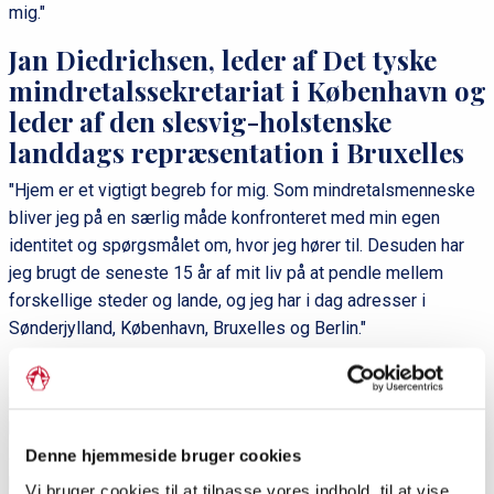
mig."
Jan Diedrichsen, leder af Det tyske
mindretalssekretariat i København og
leder af den slesvig-holstenske
landdags repræsentation i Bruxelles
"Hjem er et vigtigt begreb for mig. Som mindretalsmenneske
bliver jeg på en særlig måde konfronteret med min egen
identitet og spørgsmålet om, hvor jeg hører til. Desuden har
jeg brugt de seneste 15 år af mit liv på at pendle mellem
forskellige steder og lande, og jeg har i dag adresser i
Sønderjylland, København, Bruxelles og Berlin."
"Sønderjylland, hvor jeg er født og opvokset i det tyske
mindretal, vil dog nok altid være hjem for mig. Det er her, jeg
har mine rødder, min familie og min hjemstavn. Når jeg
ankommer til banegården i Tinglev, får jeg en følelse af, at her
Denne hjemmeside bruger cookies
hører jeg til. Her har jeg hjemme."
Vi bruger cookies til at tilpasse vores indhold, til at vise