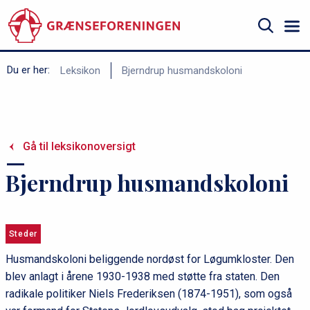
Gå
til
hovedindhold
Søg
B
Du er her:
Leksikon
Bjerndrup husmandskoloni
r
ø
d
Gå til leksikonoversigt
k
r
Bjerndrup husmandskoloni
u
m
m
Steder
e
Husmandskoloni beliggende nordøst for Løgumkloster. Den
blev anlagt i årene 1930-1938 med støtte fra staten. Den
radikale politiker Niels Frederiksen (1874-1951), som også