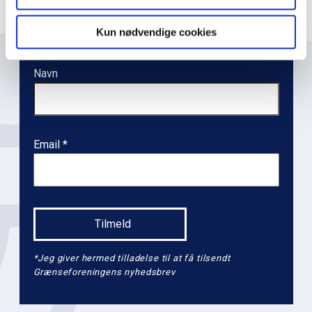
t
i
Kun nødvendige cookies
o
n
Navn
l
e
v
e
Email
l
2
*Jeg giver hermed tilladelse til at få tilsendt
Grænseforeningens nyhedsbrev