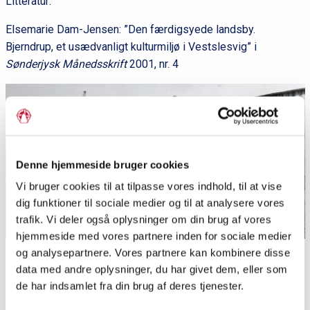
Litteratur:
Elsemarie Dam-Jensen: ”Den færdigsyede landsby.
Bjerndrup, et usædvanligt kulturmiljø i Vestslesvig” i
Sønderjysk Månedsskrift
2001, nr. 4
Denne hjemmeside bruger cookies
Vi bruger cookies til at tilpasse vores indhold, til at vise
dig funktioner til sociale medier og til at analysere vores
trafik. Vi deler også oplysninger om din brug af vores
hjemmeside med vores partnere inden for sociale medier
og analysepartnere. Vores partnere kan kombinere disse
Byggeriet af husmandskolonien er i fuld gang; i forgrunden
ses et hønsehus til midlertidig beboelse. Foto fra 1934.
data med andre oplysninger, du har givet dem, eller som
Lokalhistorisk Arkiv for Løgumkloster Kommune
de har indsamlet fra din brug af deres tjenester.