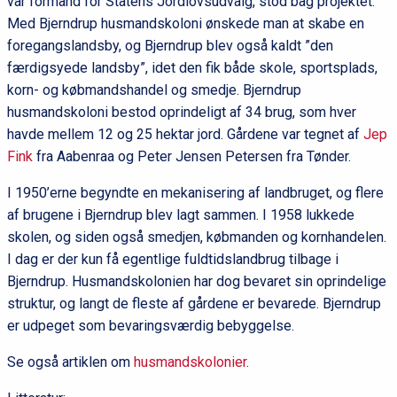
var formand for Statens Jordlovsudvalg, stod bag projektet.
Med Bjerndrup husmandskoloni ønskede man at skabe en
foregangslandsby, og Bjerndrup blev også kaldt ”den
færdigsyede landsby”, idet den fik både skole, sportsplads,
korn- og købmandshandel og smedje. Bjerndrup
husmandskoloni bestod oprindeligt af 34 brug, som hver
havde mellem 12 og 25 hektar jord. Gårdene var tegnet af
Jep
Fink
fra Aabenraa og Peter Jensen Petersen fra Tønder.
I 1950’erne begyndte en mekanisering af landbruget, og flere
af brugene i Bjerndrup blev lagt sammen. I 1958 lukkede
skolen, og siden også smedjen, købmanden og kornhandelen.
I dag er der kun få egentlige fuldtidslandbrug tilbage i
Bjerndrup. Husmandskolonien har dog bevaret sin oprindelige
struktur, og langt de fleste af gårdene er bevarede. Bjerndrup
er udpeget som bevaringsværdig bebyggelse.
Se også artiklen om
husmandskolonier
.