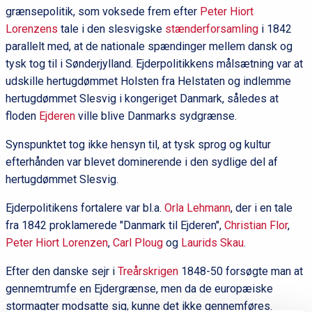
grænsepolitik, som voksede frem efter
Peter Hiort
Lorenzens
tale i den slesvigske
stænderforsamling
i 1842
parallelt med, at de nationale spændinger mellem dansk og
tysk tog til i Sønderjylland. Ejderpolitikkens målsætning var at
udskille hertugdømmet Holsten fra Helstaten og indlemme
hertugdømmet Slesvig i kongeriget Danmark, således at
floden
Ejderen
ville blive Danmarks sydgrænse.
Synspunktet tog ikke hensyn til, at tysk sprog og kultur
efterhånden var blevet dominerende i den sydlige del af
hertugdømmet Slesvig.
Ejderpolitikens fortalere var bl.a.
Orla Lehmann
, der i en tale
fra 1842 proklamerede "Danmark til Ejderen",
Christian Flor
,
Peter Hiort Lorenzen
,
Carl Ploug
og
Laurids Skau
.
Efter den danske sejr i
Treårskrigen
1848-50 forsøgte man at
gennemtrumfe en Ejdergrænse, men da de europæiske
stormagter modsatte sig, kunne det ikke gennemføres.