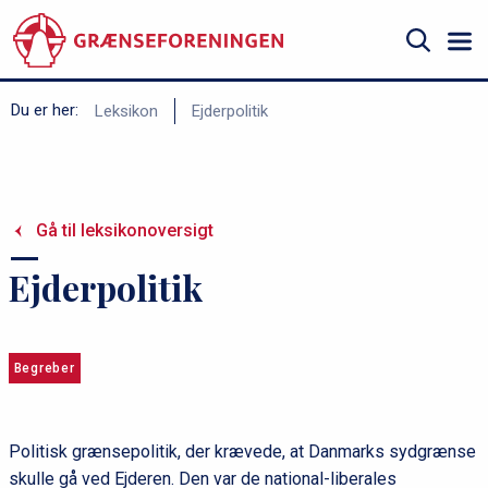
Gå
til
hovedindhold
Søg
B
Du er her:
Leksikon
Ejderpolitik
r
ø
d
Gå til leksikonoversigt
k
r
Ejderpolitik
u
m
m
Begreber
e
Politisk grænsepolitik, der krævede, at Danmarks sydgrænse
skulle gå ved Ejderen. Den var de national-liberales