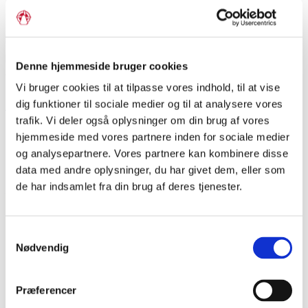
Den danske regering genoptog Ejderpolitiken i marts 1863,
hvilket førte til vedtagelse af
Novemberforfatningen
senere
på året. Denne førte imidlertid til krigen i 1864 og
Denne hjemmeside bruger cookies
efterfølgende tab af Hertugdømmerne.
Vi bruger cookies til at tilpasse vores indhold, til at vise
dig funktioner til sociale medier og til at analysere vores
trafik. Vi deler også oplysninger om din brug af vores
Del siden
hjemmeside med vores partnere inden for sociale medier
og analysepartnere. Vores partnere kan kombinere disse
data med andre oplysninger, du har givet dem, eller som
de har indsamlet fra din brug af deres tjenester.
P
r
i
Dagens ord
Samtykkevalg
m
Nødvendig
Hall, C.C., 1812-1888, politiker
æ
r
C.C. Hall var uddannet jurist. I 1848 blev han
Præferencer
medlem af Den Grundlovgivende Rigsforsamling,