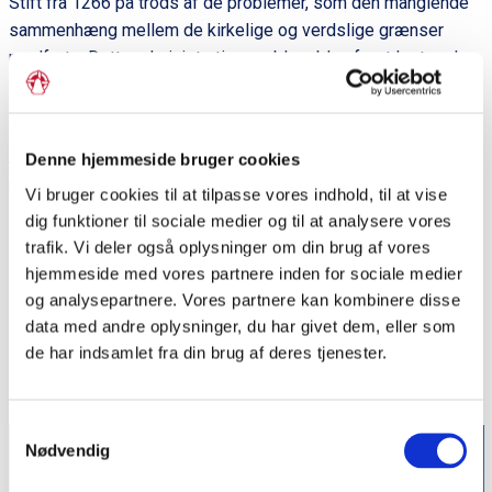
Stift fra 1266 på trods af de problemer, som den manglende
sammenhæng mellem de kirkelige og verdslige grænser
medførte. Dette administrative problem blev først løst ved
Strukturreformen i 2007, hvor 13 sogne blev flyttet fra Ribe
Stift til Haderslev Stift.
Af Günter Weitling og Lennart S. Madsen i
Sønderjylland A-Å
,
Denne hjemmeside bruger cookies
red. af Inge Adriansen, Elsemarie Dam Jensen og Lennart S.
Vi bruger cookies til at tilpasse vores indhold, til at vise
Madsen. Aabenraa: Historisk Samfund for Sønderjylland,
dig funktioner til sociale medier og til at analysere vores
2011.
trafik. Vi deler også oplysninger om din brug af vores
hjemmeside med vores partnere inden for sociale medier
Litteratur: H.V. Gregersen: Det middelalderlige kollegiatkapitel
og analysepartnere. Vores partnere kan kombinere disse
i Haderslev og dets embedsområde, Barved syssels provsti,
data med andre oplysninger, du har givet dem, eller som
i:
Sønderjysk Årbog
1985. C.I. Scharling m.fl. (red.):
Ribe
de har indsamlet fra din brug af deres tjenester.
Bispesæde 948-1948.
1948.
Samtykkevalg
Nødvendig