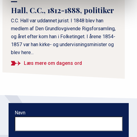
m
Hall, C.C., 1812-1888, politiker
æ
r
C.C. Hall var uddannet jurist. I 1848 blev han
medlem af Den Grundlovgivende Rigsforsamling,
n
og året efter kom han i Folketinget. I årene 1854-
a
1857 var han kirke- og undervisningsminister og
v
blev here...
i
g
Læs mere om dagens ord
a
t
i
o
n
Navn
l
e
v