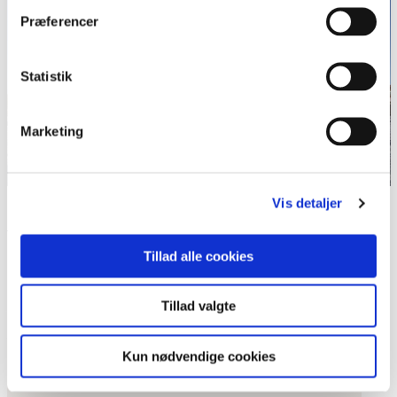
Præferencer
Statistik
Marketing
Vis detaljer
Ribe Domkirke, 2013.
Realdania. Foto: Stefan Stamp.
Tillad alle cookies
Del siden
Tillad valgte
P
r
Kun nødvendige cookies
i
Dagens ord