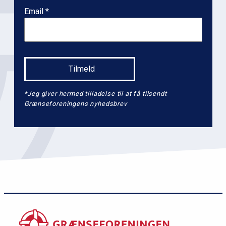
e
Email
l
2
*Jeg giver hermed tilladelse til at få tilsendt
Grænseforeningens nyhedsbrev