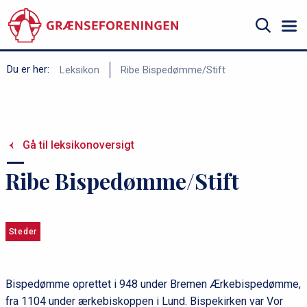
Gå
til
hovedindhold
Søg
B
Du er her:
Leksikon
Ribe Bispedømme/Stift
r
ø
d
Gå til leksikonoversigt
k
r
Ribe Bispedømme/Stift
u
m
m
Steder
e
Bispedømme oprettet i 948 under Bremen Ærkebispedømme,
fra 1104 under ærkebiskoppen i Lund. Bispekirken var Vor