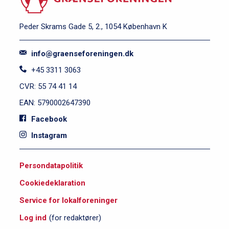
Peder Skrams Gade 5, 2., 1054 København K
info@graenseforeningen.dk
+45 3311 3063
CVR: 55 74 41 14
EAN: 5790002647390
Facebook
Instagram
S
Persondatapolitik
i
Cookiedeklaration
d
e
Service for lokalforeninger
f
Log ind
(for redaktører)