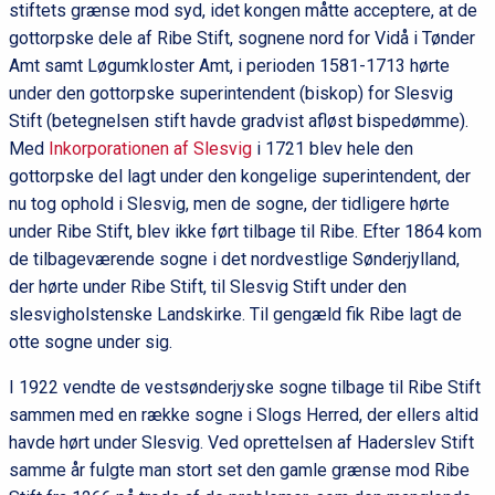
stiftets grænse mod syd, idet kongen måtte acceptere, at de
gottorpske dele af Ribe Stift, sognene nord for Vidå i Tønder
Amt samt Løgumkloster Amt, i perioden 1581-1713 hørte
under den gottorpske superintendent (biskop) for Slesvig
Stift (betegnelsen stift havde gradvist afløst bispedømme).
Med
Inkorporationen af Slesvig
i 1721 blev hele den
gottorpske del lagt under den kongelige superintendent, der
nu tog ophold i Slesvig, men de sogne, der tidligere hørte
under Ribe Stift, blev ikke ført tilbage til Ribe. Efter 1864 kom
de tilbageværende sogne i det nordvestlige Sønderjylland,
der hørte under Ribe Stift, til Slesvig Stift under den
slesvigholstenske Landskirke. Til gengæld fik Ribe lagt de
otte sogne under sig.
I 1922 vendte de vestsønderjyske sogne tilbage til Ribe Stift
sammen med en række sogne i Slogs Herred, der ellers altid
havde hørt under Slesvig. Ved oprettelsen af Haderslev Stift
samme år fulgte man stort set den gamle grænse mod Ribe