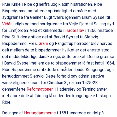
Frue Kirke i Ribe og herfra udgik administrationen. Ribe
Bispedømme omfattede oprindeligt et område med
sydgrænse fra Genner Bugt tværs igennem Ellum Syssel til
Vidås
udløb og med nordgrænse fra Vejle Fjord til Salling syd
for Limfjorden. Ved et kirkemøde i
Haderslev
i 1266 mistede
Ribe Stift den østlige del af Barvid Syssel til Slesvig
Bispedømme. Frøs,
Gram
og Rangstrup herreder blev herved
delt mellem de to bispedømmer, hvilket er det eneste sted i
det middelalderlige danske rige, dette er sket. Denne grænse
i Barvid Syssel mellem de to bispedømmer lå fast indtil 1864.
Ribe Bispedømme omfattede områder i både Kongeriget og i
hertugdømmet Slesvig. Dette forhold gav administrative
vanskeligheder, især for Christian 3., da han 1525-28
gennemførte
Reformationen
i Haderslev og Tørning amter,
idet store dele af Tørning lå under den kongerigske biskop i
Ribe.
Delingen af
Hertugdømmerne
i 1581 ændrede en del på