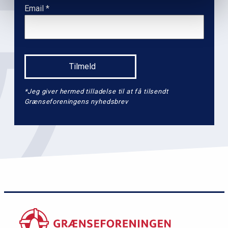
l
Email
2
*Jeg giver hermed tilladelse til at få tilsendt
Grænseforeningens nyhedsbrev