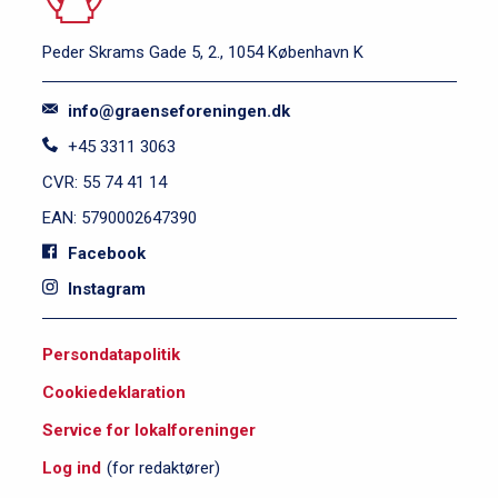
Peder Skrams Gade 5, 2., 1054 København K
info@graenseforeningen.dk
+45 3311 3063
CVR: 55 74 41 14
EAN: 5790002647390
Facebook
Instagram
S
Persondatapolitik
i
Cookiedeklaration
d
e
Service for lokalforeninger
f
Log ind
(for redaktører)