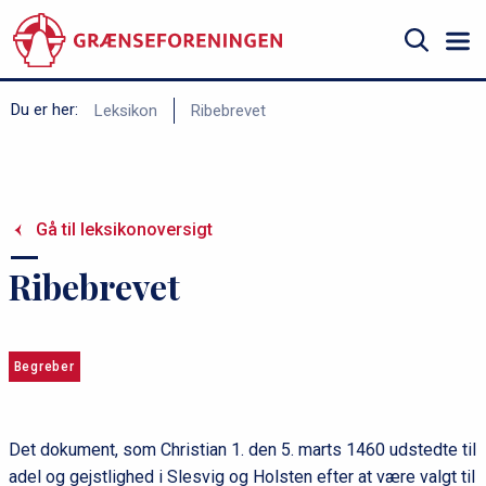
Gå
til
hovedindhold
Søg
B
Du er her:
Leksikon
Ribebrevet
r
ø
d
Gå til leksikonoversigt
k
r
Ribebrevet
u
m
m
Begreber
e
Det dokument, som Christian 1. den 5. marts 1460 udstedte til
adel og gejstlighed i Slesvig og Holsten efter at være valgt til