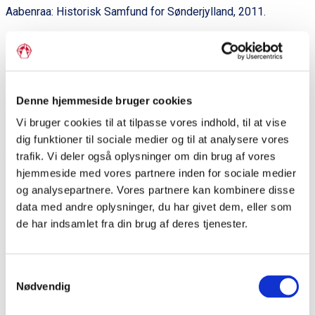
Aabenraa: Historisk Samfund for Sønderjylland, 2011.
Litteratur
:
Henning von Rumohr (red):
Dat se bliven ewich tosamende
ungedelt,
1960.
Denne hjemmeside bruger cookies
Carsten Jahnke: ”Dat se bliven ewich tosamende ungedelt”, i:
ZSGH,
128, 2003.
Vi bruger cookies til at tilpasse vores indhold, til at vise
dig funktioner til sociale medier og til at analysere vores
trafik. Vi deler også oplysninger om din brug af vores
hjemmeside med vores partnere inden for sociale medier
Del siden
og analysepartnere. Vores partnere kan kombinere disse
data med andre oplysninger, du har givet dem, eller som
de har indsamlet fra din brug af deres tjenester.
P
r
Samtykkevalg
i
Dagens ord
Nødvendig
m
Region Sønderjylland-