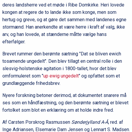
deres landsherre ved et møde i Ribe Domkirke. Heri lovede
kongen at regere de to lande ikke som konge, men som
hertug og greve, og at gøre det sammen med landenes egne
stormænd. Han anerkendte at være herre i kraft af valg, ikke
arv, og han lovede, at stænderne måtte vælge hans
efterfølger.
Brevet rummer den berømte sætning "Dat se bliven ewich
tosamende ungedelt". Den blev tillagt en central rolle i den
slesvig-holstenske agitation i 1800-tallet, hvor det blev
omformuleret som "
up ewig ungedelt
" og opfattet som et
grundlæggende frihedsbrev.
Nyere forskning betoner derimod, at dokumentet snarere må
ses som en håndfæstning, og den berømte sætning er blevet
fortolket som blot en erklæring om at holde indre fred.
Af Carsten Porskrog Rasmussen
Sønderjylland A-Å
, red. af
Inge Adriansen, Elsemarie Dam Jensen og Lennart S. Madsen.