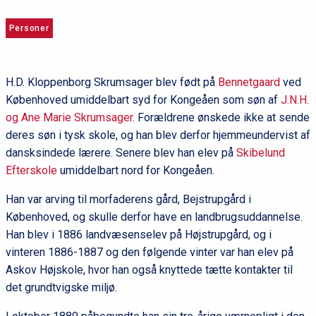
Personer
H.D. Kloppenborg Skrumsager blev født på
Bennetgaard
ved
Københoved umiddelbart syd for Kongeåen som søn af
J.N.H.
og Ane Marie Skrumsager
. Forældrene ønskede ikke at sende
deres søn i tysk skole, og han blev derfor hjemmeundervist af
dansksindede lærere. Senere blev han elev på
Skibelund
Efterskole
umiddelbart nord for Kongeåen.
Han var arving til morfaderens gård, Bejstrupgård i
Københoved, og skulle derfor have en landbrugsuddannelse.
Han blev i 1886 landvæsenselev på Højstrupgård, og i
vinteren 1886-1887 og den følgende vinter var han elev på
Askov Højskole, hvor han også knyttede tætte kontakter til
det grundtvigske miljø.