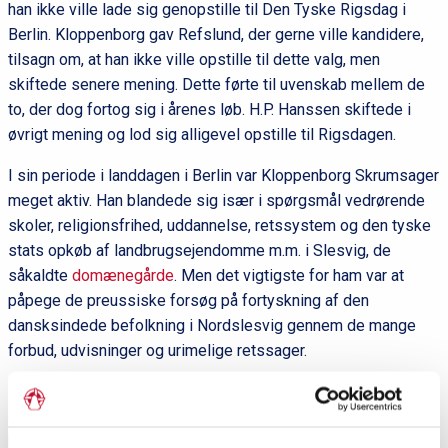
han ikke ville lade sig genopstille til Den Tyske Rigsdag i
Berlin. Kloppenborg gav Refslund, der gerne ville kandidere,
tilsagn om, at han ikke ville opstille til dette valg, men
skiftede senere mening. Dette førte til uvenskab mellem de
to, der dog fortog sig i årenes løb. H.P. Hanssen skiftede i
øvrigt mening og lod sig alligevel opstille til Rigsdagen.
I sin periode i landdagen i Berlin var Kloppenborg Skrumsager
meget aktiv. Han blandede sig især i spørgsmål vedrørende
skoler, religionsfrihed, uddannelse, retssystem og den tyske
stats opkøb af landbrugsejendomme m.m. i Slesvig, de
såkaldte
domænegårde
. Men det vigtigste for ham var at
påpege de preussiske forsøg på fortyskning af den
dansksindede befolkning i Nordslesvig gennem de mange
forbud, udvisninger og urimelige retssager.
Kloppenborg-Skrumsager var først tilhænger af H.P. Hanssen
og hans Aabenraa-retning, men efter 1. Verdenskrig støttede
han
Flensborg-linien
.