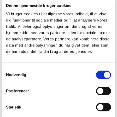
Denne hjemmeside bruger cookies
I perioden 1920-1928 var han medlem af Landstinget for
Vi bruger cookies til at tilpasse vores indhold, til at vise
Venstre.
dig funktioner til sociale medier og til at analysere vores
Et portræt af H.D. Kloppenborg-Skrumsager er ophængt i
trafik. Vi deler også oplysninger om din brug af vores
Billedsalen på
hjemmeside med vores partnere inden for sociale medier
Folkehjem
i Aabenraa. Han er desuden
og analysepartnere. Vores partnere kan kombinere disse
portrætteret af
Harald Slott-Møller
, maleriet hænger i
data med andre oplysninger, du har givet dem, eller som
klubværelset på Flensborghus.
de har indsamlet fra din brug af deres tjenester.
Litteratur:
Jens Skrumsager Skau: "Hans Diderik Kloppenborg
Samtykkevalg
Skrumsager". Udgivet på eget forlag (tlf. 25 30 43 46).
Nødvendig
Præferencer
Statistik