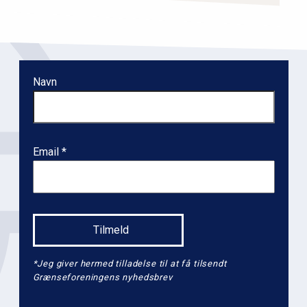
i
o
n
l
Navn
e
v
e
l
Email
2
*Jeg giver hermed tilladelse til at få tilsendt
Grænseforeningens nyhedsbrev