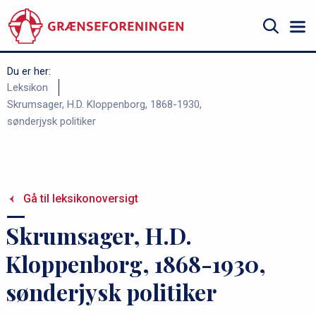
Gå
til
hovedindhold
Søg
Du er her:
B
Leksikon
Skrumsager, H.D. Kloppenborg, 1868-1930,
r
sønderjysk politiker
ø
d
k
r
Gå til leksikonoversigt
u
Skrumsager, H.D.
m
m
Kloppenborg, 1868-1930,
e
sønderjysk politiker