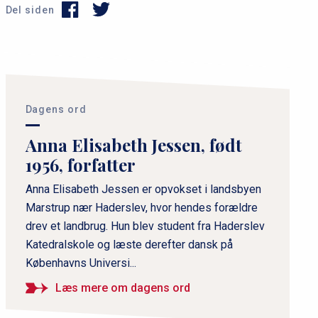
Del siden
P
r
i
Dagens ord
m
Anna Elisabeth Jessen, født
æ
1956, forfatter
r
n
Anna Elisabeth Jessen er opvokset i landsbyen
Marstrup nær Haderslev, hvor hendes forældre
a
drev et landbrug. Hun blev student fra Haderslev
v
Katedralskole og læste derefter dansk på
i
Københavns Universi...
g
a
Læs mere om dagens ord
t