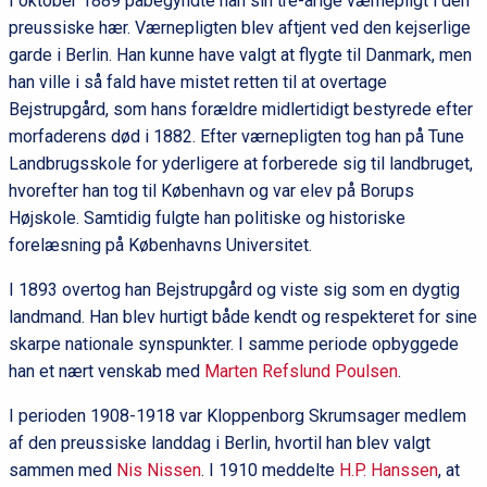
I oktober 1889 påbegyndte han sin tre-årige værnepligt i den
preussiske hær. Værnepligten blev aftjent ved den kejserlige
garde i Berlin. Han kunne have valgt at flygte til Danmark, men
han ville i så fald have mistet retten til at overtage
Bejstrupgård, som hans forældre midlertidigt bestyrede efter
morfaderens død i 1882. Efter værnepligten tog han på Tune
Landbrugsskole for yderligere at forberede sig til landbruget,
hvorefter han tog til København og var elev på Borups
Højskole. Samtidig fulgte han politiske og historiske
forelæsning på Københavns Universitet.
I 1893 overtog han Bejstrupgård og viste sig som en dygtig
landmand. Han blev hurtigt både kendt og respekteret for sine
skarpe nationale synspunkter. I samme periode opbyggede
han et nært venskab med
Marten Refslund Poulsen
.
I perioden 1908-1918 var Kloppenborg Skrumsager medlem
af den preussiske landdag i Berlin, hvortil han blev valgt
sammen med
Nis Nissen
. I 1910 meddelte
H.P. Hanssen
, at