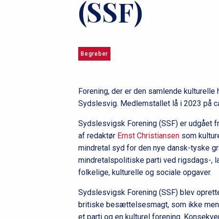
(SSF)
u
m
m
Begreber
e
Forening, der er den samlende kulturelle 
Sydslesvig. Medlemstallet lå i 2023 på ca
Sydslesvigsk Forening (SSF) er udgået f
af redaktør
Ernst Christiansen
som kulture
mindretal syd for den nye dansk-tyske g
mindretalspolitiske parti ved rigsdags-
folkelige, kulturelle og sociale opgaver.
Sydslesvigsk Forening (SSF) blev oprett
britiske besættelsesmagt, som ikke ment
et parti og en kulturel forening. Konsekv