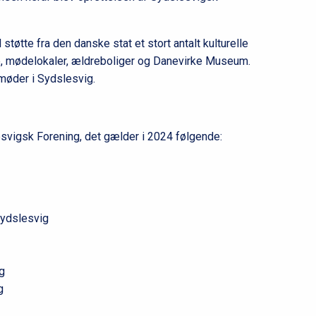
l
2
øtte fra den danske stat et stort antalt kulturelle
use, mødelokaler, ældreboliger og Danevirke Museum.
møder i Sydslesvig.
esvigsk Forening, det gælder i 2024 følgende:
Sydslesvig
ng
ig