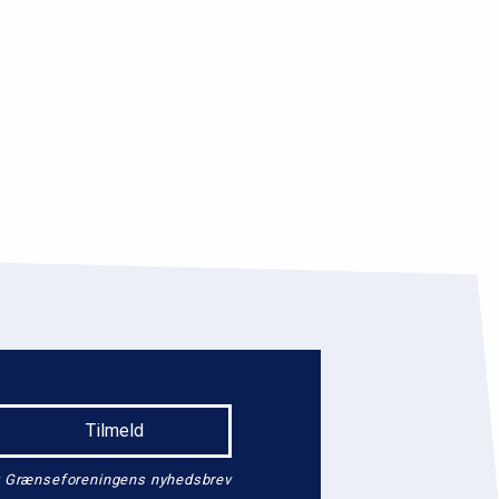
endt Grænseforeningens nyhedsbrev