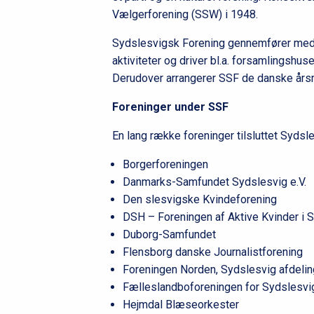
Vælgerforening (SSW) i 1948.
Sydslesvigsk Forening gennemfører med st
aktiviteter og driver bl.a. forsamlingsh
Derudover arrangerer SSF de danske års
Foreninger under SSF
En lang række foreninger tilsluttet Sydsl
Borgerforeningen
Danmarks-Samfundet Sydslesvig e.V.
Den slesvigske Kvindeforening
DSH – Foreningen af Aktive Kvinder i 
Duborg-Samfundet
Flensborg danske Journalistforening
Foreningen Norden, Sydslesvig afdeli
Fælleslandboforeningen for Sydslesv
Hejmdal Blæseorkester