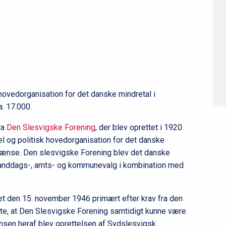
æ
r
n
a
v
i
g
hovedorganisation for det danske mindretal i
a
. 17.000.
t
i
ra
Den Slesvigske Forening
, der blev oprettet i 1920
l og politisk hovedorganisation for det danske
o
rænse. Den slesvigske Forening blev det danske
n
, landdags-, amts- og kommunevalg i kombination med
l
e
v
et den 15. november 1946 primært efter krav fra den
e
e, at Den Slesvigske Forening samtidigt kunne være
ensen heraf blev oprettelsen af Sydslesvigsk