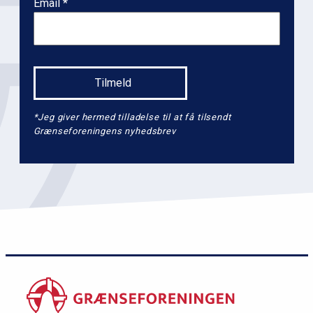
Email
a
v
i
g
a
t
*Jeg giver hermed tilladelse til at få tilsendt
i
Grænseforeningens nyhedsbrev
o
n
l
e
v
e
l
2