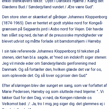
enkel stenkløvers tekst: ”Dybt i Danskes Hjærte / Klang det
Glædens Bud / Sønderjylland vundet / Ære være Gud”.
Den store sten er skænket af gårdejer Johannes Kloppenborg
(1874-1965). Den er hentet et godt stykke nord for Kongeå-
grænsen på Sejgaards jord i Asbo nord for Vejen. Dér havde
han slået sig ned, da han af de preussiske myndigheder var
blevet udvist og måtte forlade sit barndomshjem i Harreby.
I sin tale refererede Johannes Kloppenborg til teksten på
stenen, idet han bl.a. sagde, at "med sin indskrift siger stenen:
Jeg vil minde eder om Sønderjyllands genforening med
Danmark. Og så fortæller den, hvilken glæde det var for os,
som oplevede det. Og så lover og priser den Gud."
Efter afsløringen blev der sunget en sang, som var forfattet af
Marie Pedersen, Harreby og som sluttede med linjerne: "...Vi
takker Gud for den Dag, vi nød, da Kongen ridende os
Velkomst bød. :/: Ja, tro I mig, jeg siger dig. det glemmes ej i