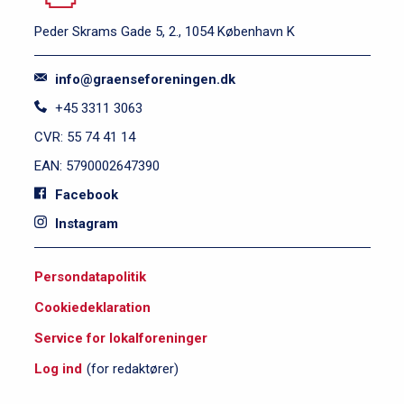
Peder Skrams Gade 5, 2., 1054 København K
info@graenseforeningen.dk
+45 3311 3063
CVR: 55 74 41 14
EAN: 5790002647390
Facebook
Instagram
S
Persondatapolitik
i
Cookiedeklaration
d
e
Service for lokalforeninger
f
Log ind
(for redaktører)
o