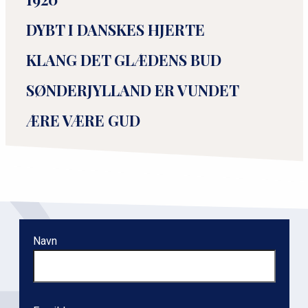
DYBT I DANSKES HJERTE
KLANG DET GLÆDENS BUD
SØNDERJYLLAND ER VUNDET
ÆRE VÆRE GUD
P
r
i
m
Navn
æ
r
n