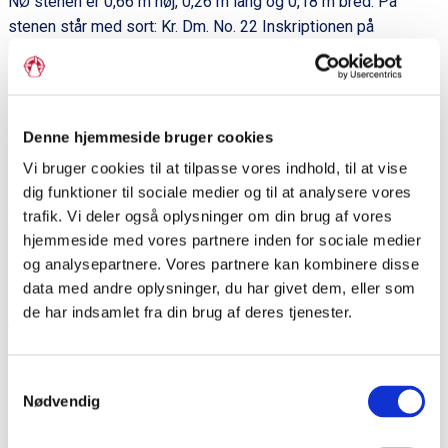
NØ stenen er 0,66 m høj, 0,26 m lang og 0,18 m bred. På
stenen står med sort: Kr. Dm. No. 22 Inskriptionen på
bagsiden er borthugget.
NV stenen er 0,64 m høj, 0,28 m lang og 0,16 m bred. På
stenen står med sort: Kr. Dm. И. 31. Inskriptionen på bagsiden
Denne hjemmeside bruger cookies
er borthugget.
Vi bruger cookies til at tilpasse vores indhold, til at vise
Mindesmærket var ved indvielsen omkranset af 6
dig funktioner til sociale medier og til at analysere vores
grænsesten, men i 1926 blev to af disse, formodentlig vis nr
trafik. Vi deler også oplysninger om din brug af vores
27 og 32 bragt til Kruså.
hjemmeside med vores partnere inden for sociale medier
og analysepartnere. Vores partnere kan kombinere disse
data med andre oplysninger, du har givet dem, eller som
de har indsamlet fra din brug af deres tjenester.
Del siden
Samtykkevalg
Nødvendig