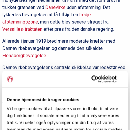
indflydelsesrige medlemmer til Paris med det formål at få
trukket grænsen ved
Danevirke
uden afstemning. Det
lykkedes bevægelsen at få tilføjet en
tredje
afstemningszone
, men dette blev senere strøget fra
Versailles-traktaten
efter pres fra den danske regering.
Allerede i januar 1919 brød mere moderate kræfter med
Dannevirkebevægelsen og dannede den såkaldte
Flensborgbevægelse
.
Dannevirkebevægelsens centrale skikkelse var redaktør ved
Flensborg Avis
Ernst Christiansen
. En anden central person
var den sydslesvigske bonde
Peter Lassen
.
Litteratur:
Denne hjemmeside bruger cookies
Axel Johnsen:
Dannevirkemænd og Ejderfolk. Den
grænsepolitiske opposition i Danmark 1920-1940
. Udgivet af
Vi bruger cookies til at tilpasse vores indhold, til at vise
Studieafdelingen ved Dansk Centralbibliotek for Sydslesvig,
dig funktioner til sociale medier og til at analysere vores
trafik. Vi deler også oplysninger om din brug af vores
2005.
hjemmeside med vores partnere inden for sociale medier