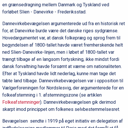
en grænsedragning mellem Danmark og Tyskland ved
forløbet Slien - Danevirke - Frederiksstad.
Dannevirkebevægelsen argumenterede ud fra en historisk ret
for, at Danevirke burde være det danske riges sydgrænse.
Hovedargumentet var, at dansk folkepræg og sprog frem til
begyndelsen af 1800-tallet havde været fremherskende helt
ned Slien-Danevirke-linjen, men i løbet af 1800-tallet var
trængt tilbage af en langsom fortyskning, ikke mindst fordi
dansk forvaltning havde forsømt at værne om nationaliteten.
Efter at Tyskland havde lidt nederlag, kunne man tage det
tabte land tilbage. Dannevirkebevægelsen var i opposition til
Vælgerforeningen for Nordslesvig, der argumenterede for en
folkeafstemning i 1. afstemningszone (se artiklen
Folkeafstemninger
). Dannevirkebevægelsen gik derimod
skarpt imod princippet om folkenes selvbestemmelsesret.
Bevægelsen sendte i 1919 på eget initiativ en delegation af