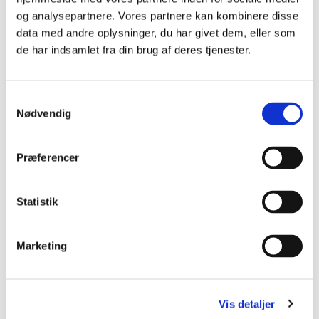
Axel Johnsen: "Grænseflyttere, sydslesvigaktivister og
og analysepartnere. Vores partnere kan kombinere disse
nationale genrejsere i Danmark 1920-1945"
data med andre oplysninger, du har givet dem, eller som
Axel Johnsen: "Grænsen, folket og staten".
de har indsamlet fra din brug af deres tjenester.
Grænseforeningens historie 1920-2020. Gyldendal, 2019.
Troels Fink:
Da Sønderjylland blev delt. 1918-1920
. Bind I, II
og III. Institut for Grænseregionsforskning, 1978-79.
Samtykkevalg
Nødvendig
Del siden
Præferencer
Statistik
P
r
Marketing
i
Dagens ord
m
Region Sønderjylland-
æ
Schleswig
Vis detaljer
r