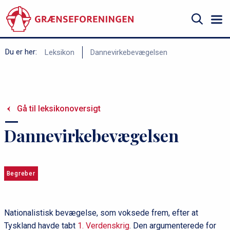
Gå
til
hovedindhold
Søg
B
Du er her:
Leksikon
Dannevirkebevægelsen
r
ø
d
Gå til leksikonoversigt
k
r
Dannevirkebevægelsen
u
m
m
Begreber
e
Nationalistisk bevægelse, som voksede frem, efter at
Tyskland havde tabt
1. Verdenskrig
. Den argumenterede for