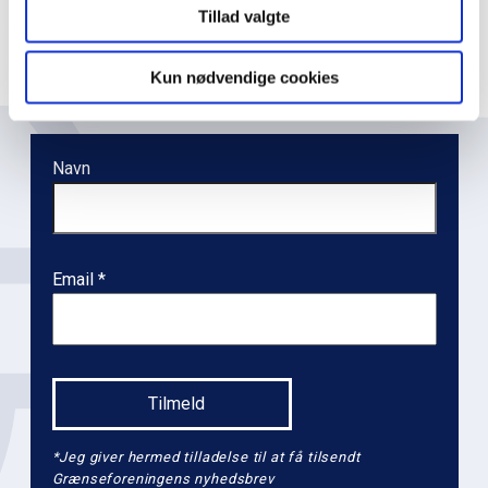
Tillad valgte
a
t
Kun nødvendige cookies
i
o
n
Navn
l
e
v
e
Email
l
2
*Jeg giver hermed tilladelse til at få tilsendt
Grænseforeningens nyhedsbrev