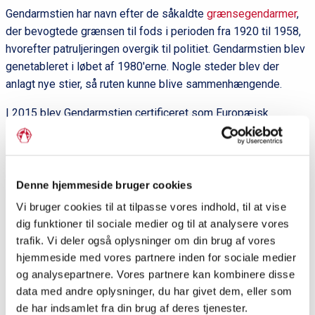
Gendarmstien har navn efter de såkaldte
grænsegendarmer
,
der bevogtede grænsen til fods i perioden fra 1920 til 1958,
hvorefter patruljeringen overgik til politiet. Gendarmstien blev
genetableret i løbet af 1980'erne. Nogle steder blev der
anlagt nye stier, så ruten kunne blive sammenhængende.
I 2015 blev Gendarmstien certificeret som Europæisk
Kvalitetsvandrevej.
Under stormfloden i oktober 2023 blev store dele af
Gendarmstien ødelagt, men skaderne er i de fleste tilfælde
Denne hjemmeside bruger cookies
blevet udbedret.
Vi bruger cookies til at tilpasse vores indhold, til at vise
Litteratur:
dig funktioner til sociale medier og til at analysere vores
trafik. Vi deler også oplysninger om din brug af vores
www.vandreruter.dk/vandreruter/gendarmstien
hjemmeside med vores partnere inden for sociale medier
og analysepartnere. Vores partnere kan kombinere disse
Ulla Conrad:
Gendarmstien. 84 km vandring langs den dansk-
data med andre oplysninger, du har givet dem, eller som
tyske grænse
. Hovedland, 2020.
de har indsamlet fra din brug af deres tjenester.