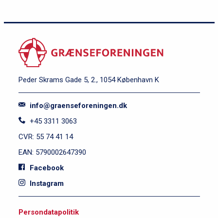
Peder Skrams Gade 5, 2., 1054 København K
info@graenseforeningen.dk
+45 3311 3063
CVR: 55 74 41 14
EAN: 5790002647390
Facebook
Instagram
S
Persondatapolitik
i