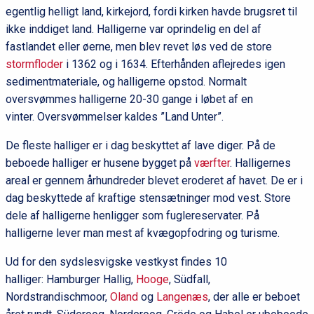
egentlig helligt land, kirkejord, fordi kirken havde brugsret til
ikke inddiget land. Halligerne var oprindelig en del af
fastlandet eller øerne, men blev revet løs ved de store
stormfloder
i 1362 og i 1634. Efterhånden aflejredes igen
sedimentmateriale, og halligerne opstod. Normalt
oversvømmes halligerne 20-30 gange i løbet af en
vinter. Oversvømmelser kaldes ”Land Unter”.
De fleste halliger er i dag beskyttet af lave diger. På de
beboede halliger er husene bygget på
værfter
. Halligernes
areal er gennem århundreder blevet eroderet af havet. De er i
dag beskyttede af kraftige stensætninger mod vest. Store
dele af halligerne henligger som fuglereservater. På
halligerne lever man mest af kvægopfodring og turisme.
Ud for den sydslesvigske vestkyst findes 10
halliger: Hamburger Hallig,
Hooge
, Südfall,
Nordstrandischmoor,
Oland
og
Langenæs
, der alle er beboet