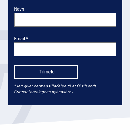
n
Navn
l
e
v
e
Email
l
2
*Jeg giver hermed tilladelse til at få tilsendt
Grænseforeningens nyhedsbrev