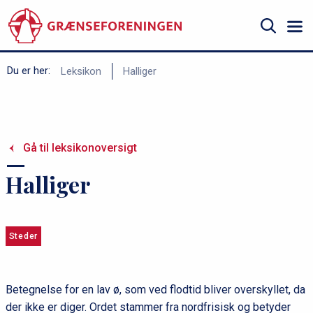
Gå
til
hovedindhold
Søg
B
Du er her:
Leksikon
Halliger
r
ø
d
Gå til leksikonoversigt
k
r
Halliger
u
m
m
Steder
e
Betegnelse for en lav ø, som ved flodtid bliver overskyllet, da
der ikke er diger. Ordet stammer fra nordfrisisk og betyder