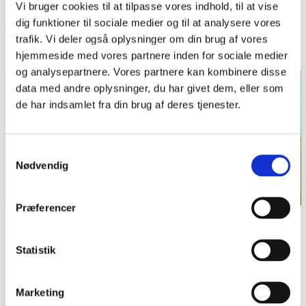
Richard Andersen: Vandringer syd for grænsen. Gyldendal
Vi bruger cookies til at tilpasse vores indhold, til at vise
1981.
dig funktioner til sociale medier og til at analysere vores
Ture i Nord- og Sydslesvig. Politikens forlag 1965.
trafik. Vi deler også oplysninger om din brug af vores
hjemmeside med vores partnere inden for sociale medier
og analysepartnere. Vores partnere kan kombinere disse
data med andre oplysninger, du har givet dem, eller som
de har indsamlet fra din brug af deres tjenester.
Samtykkevalg
Nødvendig
Præferencer
Den næststørste hallig, Hallig Hooge; fire af øens i alt 10
værfter ses her. Foto fra 2023.
Foto: Whagler CC BY-SA 4.0
Statistik
Del siden
Marketing