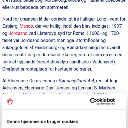
året
rundt. Süderoog, Norderoog, Gröde og Habel er ubeboede
eller kun beboede om sommeren.
Nord for grænsen lå der oprindeligt tre halliger, Langli vest for
Esbjerg,
Mandø
, der var hallig, indtil den blev inddiget i 1937,
og
Jordsand
ved Listerdyb syd for Rømø. I 1600- og 1700-
tallet var Jordsand beboet, men pga. stormfloder og
anlæggelsen af Hindenburg- og Rømødæmningerne svandt
øens areal. I dag er Jordsand ikke registreret som en ø, men
som et højsande (vegetationsløs sandflade i Vadehavet).
Området er rasteplads for havfugle og sæler.
Af Elsemarie Dam-Jensen i
Sønderjylland A-Å
, red. af Inge
Adriansen, Elsemarie Dam Jensen og Lennart S. Madsen.
Aabenraa: Historisk Samfund for Sønderjylland, 2011.
Litteratur
:
F. Dinsen Hansen: Nordfrisland – digernes land. Udgivet af
Foriining for Nationale Friiske. Bygd 1976.
Denne hjemmeside bruger cookies