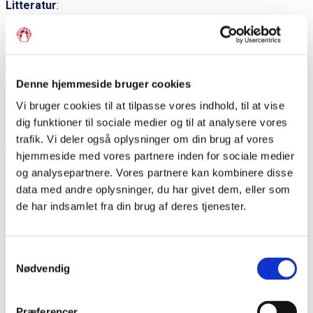
Litteratur
:
H.E. Sørensen: Vadehavet og Vesteregnen. 1985.
Palle Uhd Jepsen: "Jordsand - fuglenes ø i Vadehavet". Bygd,
1976.
Denne hjemmeside bruger cookies
Vi bruger cookies til at tilpasse vores indhold, til at vise
dig funktioner til sociale medier og til at analysere vores
trafik. Vi deler også oplysninger om din brug af vores
hjemmeside med vores partnere inden for sociale medier
Del siden
og analysepartnere. Vores partnere kan kombinere disse
data med andre oplysninger, du har givet dem, eller som
de har indsamlet fra din brug af deres tjenester.
P
r
Samtykkevalg
i
Dagens ord
Nødvendig
m
Dendrokronologi
æ
Præferencer