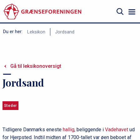
Gå
til
hovedindhold
Søg
B
Du er her:
Leksikon
Jordsand
r
ø
d
Gå til leksikonoversigt
k
r
Jordsand
u
m
m
Steder
e
Tidligere Danmarks eneste
hallig
, beliggende i
Vadehavet
ud
for Hjerpsted. Indtil midten af 1700-tallet var øen beboet af