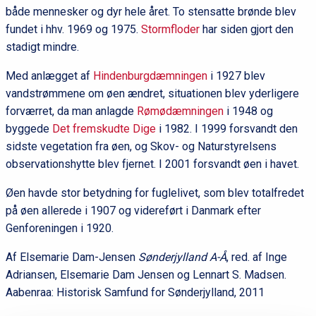
både mennesker og dyr hele året. To stensatte brønde blev
fundet i hhv. 1969 og 1975.
Stormfloder
har siden gjort den
stadigt mindre.
Med anlægget af
Hindenburgdæmningen
i 1927 blev
vandstrømmene om øen ændret, situationen blev yderligere
forværret, da man anlagde
Rømødæmningen
i 1948 og
byggede
Det fremskudte Dige
i 1982. I 1999 forsvandt den
sidste vegetation fra øen, og Skov- og Naturstyrelsens
observationshytte blev fjernet. I 2001 forsvandt øen i havet.
Øen havde stor betydning for fuglelivet, som blev totalfredet
på øen allerede i 1907 og videreført i Danmark efter
Genforeningen i 1920.
Af Elsemarie Dam-Jensen
Sønderjylland A-Å
, red. af Inge
Adriansen, Elsemarie Dam Jensen og Lennart S. Madsen.
Aabenraa: Historisk Samfund for Sønderjylland, 2011