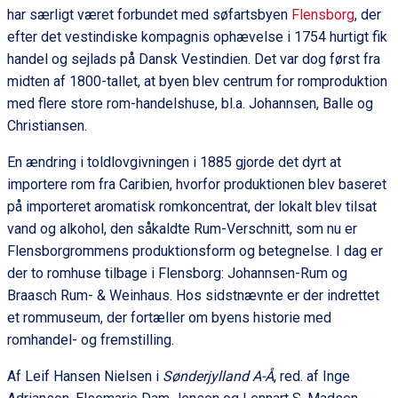
har særligt været forbundet med søfartsbyen
Flensborg
, der
efter det vestindiske kompagnis ophævelse i 1754 hurtigt fik
handel og sejlads på Dansk Vestindien. Det var dog først fra
midten af 1800-tallet, at byen blev centrum for romproduktion
med flere store rom-handelshuse, bl.a. Johannsen, Balle og
Christiansen.
En ændring i toldlovgivningen i 1885 gjorde det dyrt at
importere rom fra Caribien, hvorfor produktionen blev baseret
på importeret aromatisk romkoncentrat, der lokalt blev tilsat
vand og alkohol, den såkaldte Rum-Verschnitt, som nu er
Flensborgrommens produktionsform og betegnelse. I dag er
der to romhuse tilbage i Flensborg: Johannsen-Rum og
Braasch Rum- & Weinhaus. Hos sidstnævnte er der indrettet
et rommuseum, der fortæller om byens historie med
romhandel- og fremstilling.
Af Leif Hansen Nielsen i
Sønderjylland A-Å
, red. af Inge