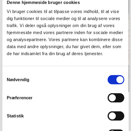
Denne hjemmeside bruger cookies
Vi bruger cookies til at tilpasse vores indhold, til at vise
dig funktioner til sociale medier og til at analysere vores
trafik. Vi deler også oplysninger om din brug af vores
hjemmeside med vores partnere inden for sociale medier
og analysepartnere. Vores partnere kan kombinere disse
data med andre oplysninger, du har givet dem, eller som
de har indsamlet fra din brug af deres tjenester.
Samtykkevalg
Nødvendig
Præferencer
Romhuset Johannsen-Rum i Mariegade i Flensborg. I
Hökerei (Høkeriet) kan der købes rom og andre
specialiteter. Foto fra 2024.
Foto: JoachimKohler-HB CC 1.0.
Statistik
Del siden