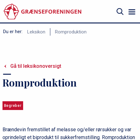
Gå
til
hovedindhold
Søg
B
Du er her:
Leksikon
Romproduktion
r
ø
d
Gå til leksikonoversigt
k
r
Romproduktion
u
m
m
Begreber
e
Brændevin fremstillet af melasse og/eller rørsukker og var
oprindeligt et biprodukt til sukkerfremstilling. Romproduktion