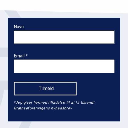
o
n
l
Navn
e
v
e
l
Email
2
*Jeg giver hermed tilladelse til at få tilsendt
Grænseforeningens nyhedsbrev