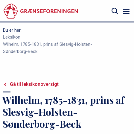
Gå
til
hovedindhold
Søg
Du er her:
B
Leksikon
Wilhelm, 1785-1831, prins af Slesvig-Holsten-
r
Sønderborg-Beck
ø
d
k
r
Gå til leksikonoversigt
u
Wilhelm, 1785-1831, prins af
m
m
Slesvig-Holsten-
e
Sønderborg-Beck