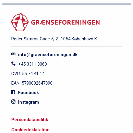
Peder Skrams Gade 5, 2., 1054 København K
info@graenseforeningen.dk
+45 3311 3063
CVR: 55 74 41 14
EAN: 5790002647390
Facebook
Instagram
S
Persondatapolitik
i
Cookiedeklaration
d