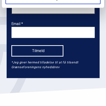
e
v
e
l
Email
2
*Jeg giver hermed tilladelse til at få tilsendt
Grænseforeningens nyhedsbrev