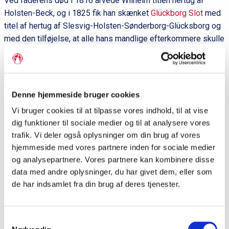
Ved faderens død i 1816 arvede Wilhelm titlen hertug af
Holsten-Beck, og i 1825 fik han skænket
Glückborg Slot
med
titel af hertug af Slesvig-Holsten-Sønderborg-Glücksborg og
med den tilføjelse, at alle hans mandlige efterkommere skulle
bære navn efter slottet.
Wilhelm døde efter kort tids sygdom. Enkehertuginde Louise
sad tilbage med parrets 10 børn hvoraf ingen var gift. Som
Denne hjemmeside bruger cookies
formyndere for børnene indtrådte dels den danske konge,
dels hertugindens fætter landgreve Vilhelm af Hessen.
Vi bruger cookies til at tilpasse vores indhold, til at vise
dig funktioner til sociale medier og til at analysere vores
trafik. Vi deler også oplysninger om din brug af vores
hjemmeside med vores partnere inden for sociale medier
og analysepartnere. Vores partnere kan kombinere disse
data med andre oplysninger, du har givet dem, eller som
Del siden
de har indsamlet fra din brug af deres tjenester.
P
Samtykkevalg