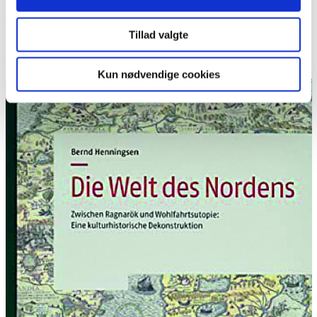
skriver engageret og muntert. Bogen kan anbefales både til
kulturhistorisk interesserede tyske læsere, der vil have et
Tillad valgte
indblik i Norden, og til nordiske læsere, der har godt af dette
blik udefra på deres samfund.
Kun nødvendige cookies