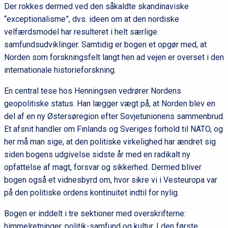
Der rokkes dermed ved den såkaldte skandinaviske
“exceptionalisme”, dvs. ideen om at den nordiske
velfærdsmodel har resulteret i helt særlige
samfundsudviklinger. Samtidig er bogen et opgør med, at
Norden som forskningsfelt langt hen ad vejen er overset i den
internationale historieforskning.
En central tese hos Henningsen vedrører Nordens
geopolitiske status. Han lægger vægt på, at Norden blev en
del af en ny Østersøregion efter Sovjetunionens sammenbrud.
Et afsnit handler om Finlands og Sveriges forhold til NATO, og
her må man sige, at den politiske virkelighed har ændret sig
siden bogens udgivelse sidste år med en radikalt ny
opfattelse af magt, forsvar og sikkerhed. Dermed bliver
bogen også et vidnesbyrd om, hvor sikre vi i Vesteuropa var
på den politiske ordens kontinuitet indtil for nylig.
Bogen er inddelt i tre sektioner med overskrifterne:
himmelretninger, politik-samfund og kultur. I den første