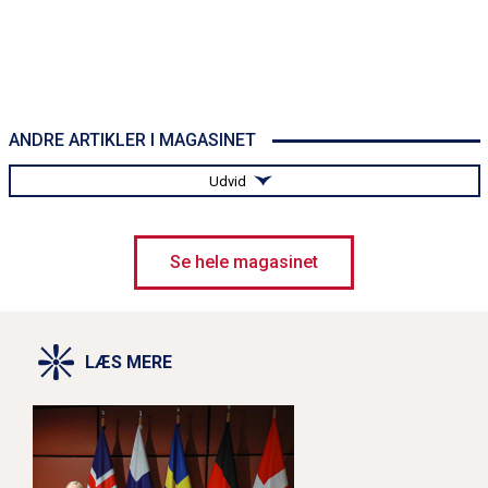
ANDRE ARTIKLER I MAGASINET
Udvid
Vadehavet belyses fra mange vinkler
Se hele magasinet
Tysklands ambassadør i Danmark: "Krigen i Ukraine
har svejset Europa stærkere sammen"
LÆS MERE