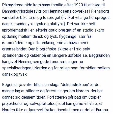
På mødrene side kom hans familie efter 1920 til at høre til
Danmark/Nordslesvig, og Henningsens opvækst i Flensborg
var derfor bikulturel og tosproget (hvilket vil sige flersproget:
dansk, sønderjysk, tysk og plattysk). Det var ikke helt
uproblematisk i en efterkrigstid præget af en stadig skarp
opdeling mellem dansk og tysk, flygtninge især fra
østområderne og eftervirkningerne af nazismen i
grænselandet. Den biografiske skitse er i sig selv
spændende og kalder på en længere udfoldelse. Baggrunden
har givet Henningsen gode forudsætninger for
specialiseringen i Norden og for rollen som formidler mellem
dansk og tysk.
Bogen er, jævnfør titlen, en slags “dekonstruktion” af de
mange lag af billeder og forestillinger om Norden, der har
dannet sig gennem tiden. Forfatteren går bag om utopier,
projektioner og selvopfattelser, idet han gerne vil vise, at
Norden ikke er løsrevet fra kontinentet, men er del af Europa.