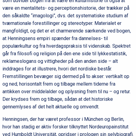
som udvider bogen fra at være en kulturhistorie til også at
være en mentalitets- og perceptionshistorie, der trækker på
den såkaldte “imagologi”, dvs. det systematiske studium af
tværnationale forestillinger og stereotyper. Materialet er
mangfoldigt, og det er et charmerende særkende ved bogen,
at Henningsens empiri spænder fra dannelses- til
populærkultur og fra hverdagspraksis til videnskab. Spektret
går fra filosofi og religion på den ene side til lykkestatistik,
reklameslogans og vittigheder på den anden side – alt
inddrages for at illustrere, hvori det nordiske består.
Fremstillingen bevæger sig dermed på to akser: vertikalt op
og ned; horisontalt frem og tilbage mellem tiderne fra
antikken over middelalder og oplysning frem til nu – og retur.
Der krydses frem og tilbage, sådan at det historiske
gennemlyses af det helt aktuelle og omvendt.
Henningsen, der har været professor i München og Berlin,
hvor han stadig er aktiv forsker tilknyttet Nordeuropainstitut
ved Humboldt Universität, opridser i prologen sin selvbiografi.