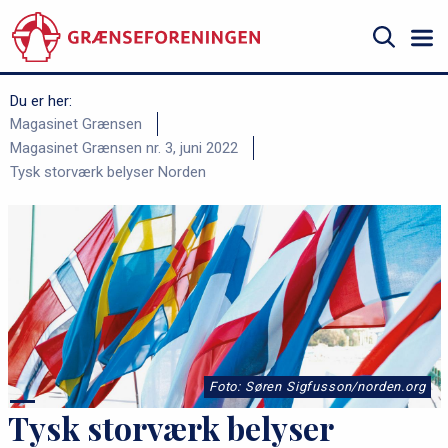
Gå
til
hovedindhold
Søg
Du er her:
B
Magasinet Grænsen
Magasinet Grænsen nr. 3, juni 2022
r
Tysk storværk belyser Norden
ø
d
k
r
u
m
m
Foto: Søren Sigfusson/norden.org
e
Tysk storværk belyser