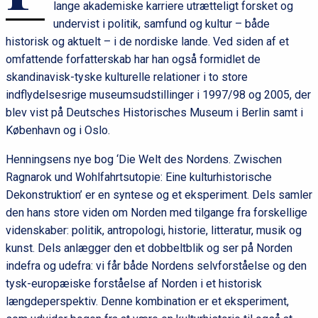
lange akademiske karriere utrætteligt forsket og
undervist i politik, samfund og kultur – både
historisk og aktuelt – i de nordiske lande. Ved siden af et
omfattende forfatterskab har han også formidlet de
skandinavisk-tyske kulturelle relationer i to store
indflydelsesrige museumsudstillinger i 1997/98 og 2005, der
blev vist på Deutsches Historisches Museum i Berlin samt i
København og i Oslo.
Henningsens nye bog ‘Die Welt des Nordens. Zwischen
Ragnarok und Wohlfahrtsutopie: Eine kulturhistorische
Dekonstruktion’ er en syntese og et eksperiment. Dels samler
den hans store viden om Norden med tilgange fra forskellige
videnskaber: politik, antropologi, historie, litteratur, musik og
kunst. Dels anlægger den et dobbeltblik og ser på Norden
indefra og udefra: vi får både Nordens selvforståelse og den
tysk-europæiske forståelse af Norden i et historisk
længdeperspektiv. Denne kombination er et eksperiment,