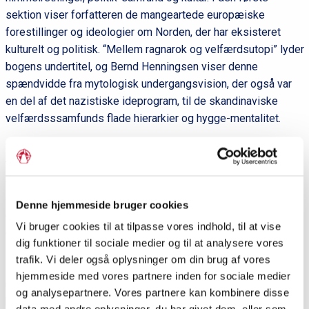
sektion viser forfatteren de mangeartede europæiske
forestillinger og ideologier om Norden, der har eksisteret
kulturelt og politisk. “Mellem ragnarok og velfærdsutopi” lyder
bogens undertitel, og Bernd Henningsen viser denne
spændvidde fra mytologisk undergangsvision, der også var
en del af det nazistiske ideprogram, til de skandinaviske
velfærdsssamfunds flade hierarkier og hygge-mentalitet.
Sektion to om politik og samfund indledes med en mere
traditionelt anlagt beskrivelse af de fem nordiske stater og
deres otte nationer. Her spørges til, om man overhovedet kan
opfatte Norden som et fællesskab. Kapitlet om religion og
Denne hjemmeside bruger cookies
civilsamfund er et særstudie i sig selv med en diskussion af,
Vi bruger cookies til at tilpasse vores indhold, til at vise
om de skandinaviske socialdemokratier har været en form for
dig funktioner til sociale medier og til at analysere vores
sekulær religion. I et andet kapitel analyserer Henningsen den
trafik. Vi deler også oplysninger om din brug af vores
skandinaviske “hverdagsnationalisme”, som den kommer til
hjemmeside med vores partnere inden for sociale medier
udtryk i flagkulturen, i den nordiske humor og i sproget. Her
og analysepartnere. Vores partnere kan kombinere disse
har bogen også karakter af en slags turistguide for tyske