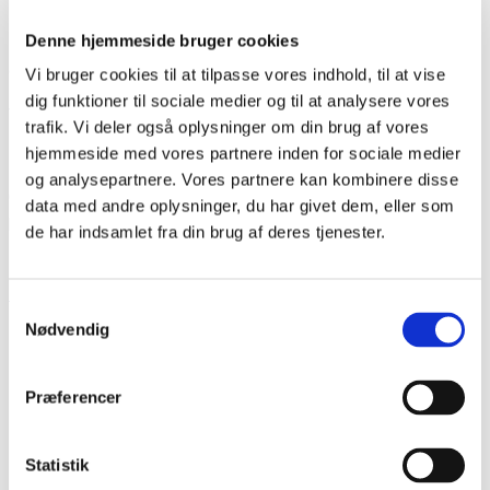
lokalforeninger, der vil. Jeg kommer for at drøfte, hvad vi kan
Denne hjemmeside bruger cookies
sammen, og hvad vi i fremtiden skal sammen. Ikke om der er
en fremtid, eller om vi er relevante. Men hvordan.
Vi bruger cookies til at tilpasse vores indhold, til at vise
dig funktioner til sociale medier og til at analysere vores
Vi har historien med os, men fremtiden foran os. Vi kan skabe
trafik. Vi deler også oplysninger om din brug af vores
stor kunst, folkeoplysning og undervisning. Vi er lokale,
hjemmeside med vores partnere inden for sociale medier
landsdækkende og relevante. Og så står vi sammen under
og analysepartnere. Vores partnere kan kombinere disse
Grænseforeningens rød-hvide logo. Fordi grænselandets
data med andre oplysninger, du har givet dem, eller som
historie og samtid er hele Danmarks historie og samtid.
de har indsamlet fra din brug af deres tjenester.
Håbet er lyseblåt. Fremtiden er rød-hvid.
Samtykkevalg
Nødvendig
Del siden
Præferencer
Statistik