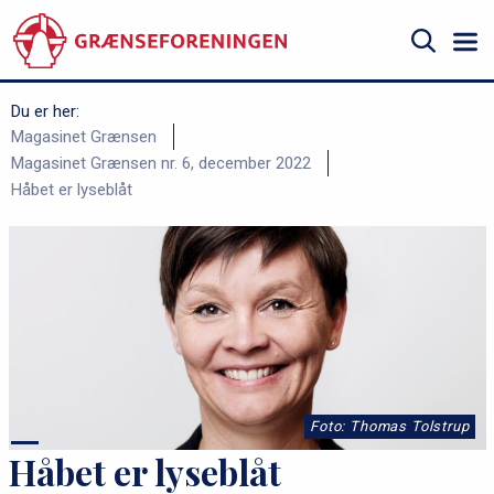
Gå
til
hovedindhold
Søg
Du er her:
B
Magasinet Grænsen
Magasinet Grænsen nr. 6, december 2022
r
Håbet er lyseblåt
ø
d
k
r
u
m
m
Foto: Thomas Tolstrup
e
Håbet er lyseblåt