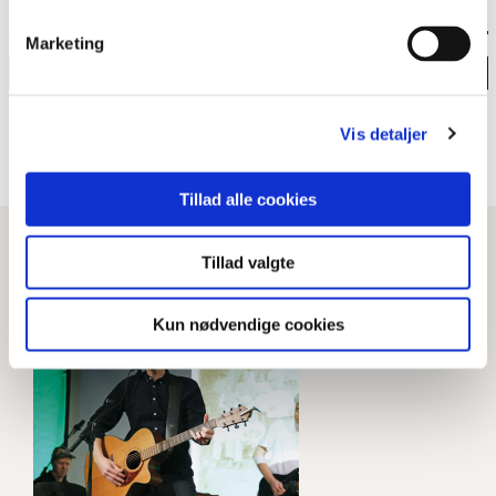
ANDRE ARTIKLER I MAGASINET
Marketing
Udvid
Vi lever sammen med sans for hinanden
Vis detaljer
Se hele magasinet
“Lidt politisk tæft vil ikke skade foreningen“
Tillad alle cookies
LÆS MERE
Tillad valgte
Kun nødvendige cookies