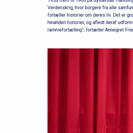
1958 frem til 1966 på Gyldendal. Handlin
Verdenskrig, hvor borgere fra alle samfun
fortæller historier om deres liv. Det er 
hinanden historier, og afledt deraf udfo
rammefortælling”, fortæller Annegret Fri