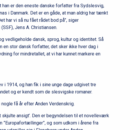
han er den eneste danske forfatter fra Sydslesvig,
rnas i Danmark. Det er en gåde, at man aldrig har tænkt
t har vi så nu fået rådet bod på”, siger
(SSF), Jens A. Christiansen.
 vedligeholde dansk, sprog, kultur og identitet. Så
m en stor dansk forfatter, det sker ikke hver dag i
ydning for mindretallet, at vi har kunnet markere en
v i 1914, og han fik i sine unge dage udgivet tre
andet og er kendt som de slesvigske romaner.
 nogle få år efter Anden Verdenskrig.
julte ansigt’. Den er begyndelsen til et novelleværk
n ”Europafortællinger”, og som udkom i årene fra