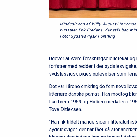
Mindepladen af Willy-August Linnemann 
kunstner Erik Fredens, der står bag mi
Foto: Sydslesvigsk Forening
Udover at være forskningsbibliotekar og
forfatter med rødder i det sydslesvigske
sydslesvigsk piges oplevelser som ferie
Det var i årene omkring de fem novellev
litterære danske parnas. Han modtog bla
Laurbær i 1959 og Holbergmedaljen i 196
Tove Ditlevsen.
”Han fik tildelt mange sider i litteraturhi
sydslesviger, der har fået så stor anerke