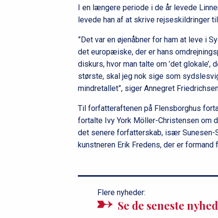
I en længere periode i de år levede Lin
levede han af at skrive rejseskildringer t
”Det var en øjenåbner for ham at leve i 
det europæiske, der er hans omdrejnings
diskurs, hvor man talte om ’det glokale’, de
største, skal jeg nok sige som sydslesvig
mindretallet”, siger Annegret Friedrichse
Til forfatteraftenen på Flensborghus fort
fortalte Ivy York Möller-Christensen om d
det senere forfatterskab, især Sunesen-
kunstneren Erik Fredens, der er formand 
Flere nyheder:
Se de seneste nyhed