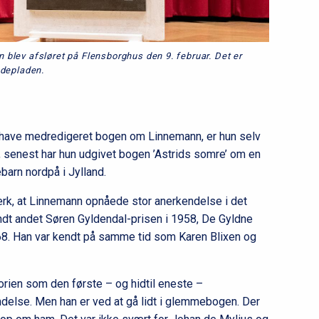
blev afsløret på Flensborghus den 9. februar. Det er
ndepladen.
 have medredigeret bogen om Linnemann, er hun selv
, senest har hun udgivet bogen ’Astrids somre’ om en
barn nordpå i Jylland.
ærk, at Linnemann opnåede stor anerkendelse i det
ndt andet Søren Gyldendal-prisen i 1958, De Gyldne
8. Han var kendt på samme tid som Karen Blixen og
storien som den første – og hidtil eneste –
ndelse. Men han er ved at gå lidt i glemmebogen. Der