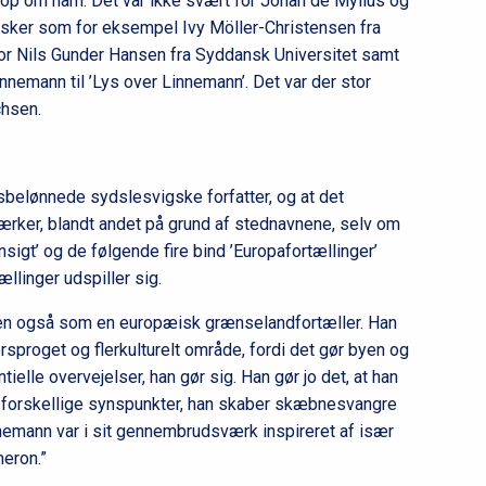
 op om ham. Det var ikke svært for Johan de Mylius og
esker som for eksempel Ivy Möller-Christensen fra
or Nils Gunder Hansen fra Syddansk Universitet samt
nnemann til ’Lys over Linnemann’. Det var der stor
ichsen.
isbelønnede sydslesvigske forfatter, og at det
ærker, blandt andet på grund af stednavnene, selv om
sigt’ og de følgende fire bind ’Europafortællinger’
ællinger udspiller sig.
en også som en europæisk grænselandfortæller. Han
lersproget og flerkulturelt område, fordi det gør byen og
ielle overvejelser, han gør sig. Han gør jo det, at han
r forskellige synspunkter, han skaber skæbnesvangre
emann var i sit gennembrudsværk inspireret af især
meron.”