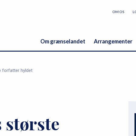
OM OS
L
Om grænselandet
Arrangementer
 forfatter hyldet
 største