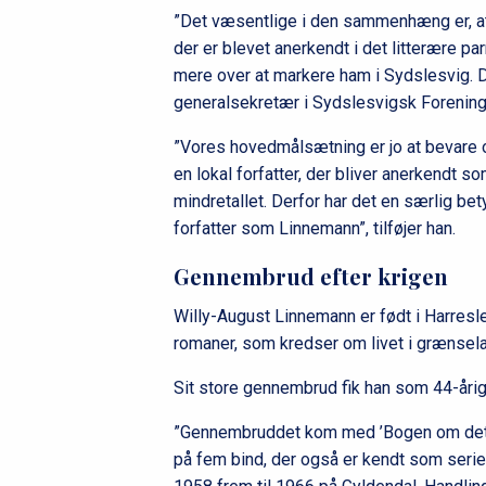
”Det væsentlige i den sammenhæng er, at 
der er blevet anerkendt i det litterære pa
mere over at markere ham i Sydslesvig. De
generalsekretær i Sydslesvigsk Forening 
”Vores hovedmålsætning er jo at bevare og
en lokal forfatter, der bliver anerkendt so
mindretallet. Derfor har det en særlig bet
forfatter som Linnemann”, tilføjer han.
Gennembrud efter krigen
Willy-August Linnemann er født i Harresle
romaner, som kredser om livet i grænsel
Sit store gennembrud fik han som 44-årig
”Gennembruddet kom med ’Bogen om det sk
på fem bind, der også er kendt som serie