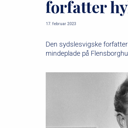
forfatter hy
u
m
17. februar 2023
m
e
Den sydslesvigske forfatter
mindeplade på Flensborghu