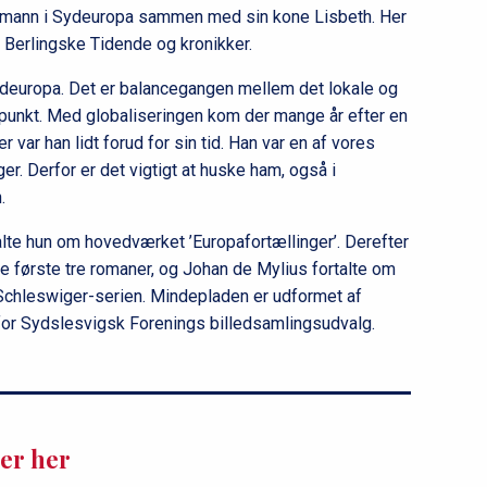
nemann i Sydeuropa sammen med sin kone Lisbeth. Her
il Berlingske Tidende og kronikker.
Sydeuropa. Det er balancegangen mellem det lokale og
punkt. Med globaliseringen kom der mange år efter en
r var han lidt forud for sin tid. Han var en af vores
er. Derfor er det vigtigt at huske ham, også i
n.
alte hun om hovedværket ’Europafortællinger’. Derefter
e første tre romaner, og Johan de Mylius fortalte om
Schleswiger-serien. Mindepladen er udformet af
for Sydslesvigsk Forenings billedsamlingsudvalg.
er her