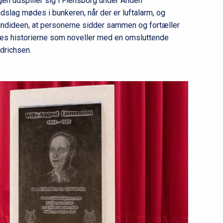
gen udspiller sig i Flensborg under Anden
dslag mødes i bunkeren, når der er luftalarm, og
grundideen, at personerne sidder sammen og fortæller
rmes historierne som noveller med en omsluttende
edrichsen.