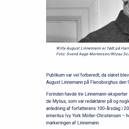
Willy-August Linnemann er født på Harr
Foto: Svend Aage Mortensen/Ritzau Sc
Publikum var vel forberedt, da sløret blev
August Linnemann på Flensborghus den 9
Forinden havde tre Linnemann-eksperter 
de Mylius, som var redaktører på og nogle
anledning af forfatterens 100-årsdag i 2
emeritus Ivy York Möller-Christensen – ho
markeringen af Linnemann.