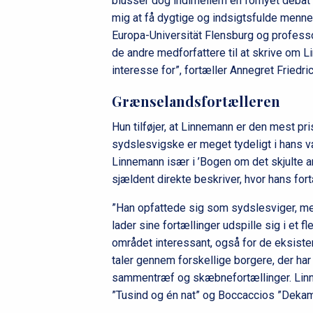
blusser dog indimellem en fornyet debat
mig at få dygtige og indsigtsfulde menn
Europa-Universität Flensburg og profess
de andre medforfattere til at skrive om Li
interesse for”, fortæller Annegret Friedr
Grænselandsfortælleren
Hun tilføjer, at Linnemann er den mest pr
sydslesvigske er meget tydeligt i hans v
Linnemann især i ’Bogen om det skjulte an
sjældent direkte beskriver, hvor hans fort
”Han opfattede sig som sydslesviger, m
lader sine fortællinger udspille sig i et f
området interessant, også for de eksistent
taler gennem forskellige borgere, der ha
sammentræf og skæbnefortællinger. Linn
”Tusind og én nat” og Boccaccios ”Deka