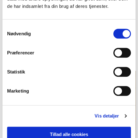
medgrundlægger af
Flensborg Avis
.
de har indsamlet fra din brug af deres tjenester.
Kildehenvisning:
Samtykkevalg
Nødvendig
Quellen zur Geschichte der deutsch-dänischen Grenzregion
/Kilder til den dansk-tyske grænseregions historie
III. Der
Præferencer
nationale Gegensatz /De nationale modsætninger 1864-1914.
Flensburg/Aabenraa 1996, s. 221.
Statistik
Marketing
Vis detaljer
Tillad alle cookies