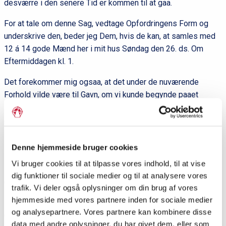
desværre i den senere Tid er kommen til at gaa.
For at tale om denne Sag, vedtage Opfordringens Form og
underskrive den, beder jeg Dem, hvis de kan, at samles med
12 á 14 gode Mænd her i mit hus Søndag den 26. ds. Om
Eftermiddagen kl. 1.
Det forekommer mig ogsaa, at det under de nuværende
Forhold vilde være til Gavn, om vi kunde begynde paaet
saadant Foretagende, paa hvilket vi jo alle maatte kunne
arbejde med Endrægtighed og god Vilje.
Denne hjemmeside bruger cookies
Ordforklaringer:
Vi bruger cookies til at tilpasse vores indhold, til at vise
dig funktioner til sociale medier og til at analysere vores
(1)
Gustav Johannsen
var medstifter og chefredaktør af
trafik. Vi deler også oplysninger om din brug af vores
Flensborg Avis
og blev senere rigsdagsmand.
hjemmeside med vores partnere inden for sociale medier
og analysepartnere. Vores partnere kan kombinere disse
(2)
Chr. F. Monrad
var forkæmper for det danske sprog og var
data med andre oplysninger, du har givet dem, eller som