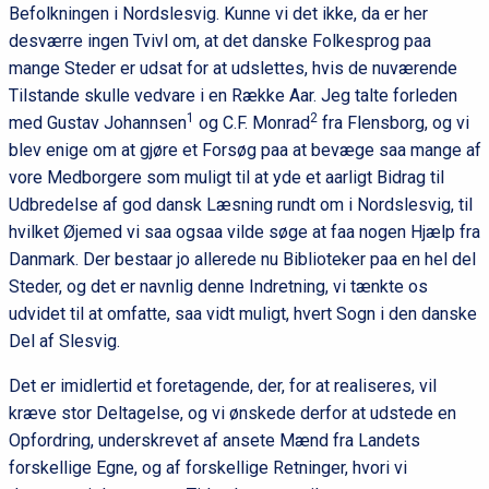
Befolkningen i Nordslesvig. Kunne vi det ikke, da er her
desværre ingen Tvivl om, at det danske Folkesprog paa
mange Steder er udsat for at udslettes, hvis de nuværende
Tilstande skulle vedvare i en Række Aar. Jeg talte forleden
1
2
med Gustav Johannsen
og C.F. Monrad
fra Flensborg, og vi
blev enige om at gjøre et Forsøg paa at bevæge saa mange af
vore Medborgere som muligt til at yde et aarligt Bidrag til
Udbredelse af god dansk Læsning rundt om i Nordslesvig, til
hvilket Øjemed vi saa ogsaa vilde søge at faa nogen Hjælp fra
Danmark. Der bestaar jo allerede nu Biblioteker paa en hel del
Steder, og det er navnlig denne Indretning, vi tænkte os
udvidet til at omfatte, saa vidt muligt, hvert Sogn i den danske
Del af Slesvig.
Det er imidlertid et foretagende, der, for at realiseres, vil
kræve stor Deltagelse, og vi ønskede derfor at udstede en
Opfordring, underskrevet af ansete Mænd fra Landets
forskellige Egne, og af forskellige Retninger, hvori vi