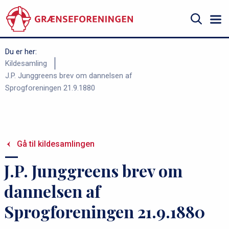
Gå
til
hovedindhold
Søg
Du er her:
B
Kildesamling
J.P. Junggreens brev om dannelsen af
r
Sprogforeningen 21.9.1880
ø
d
k
r
Gå til kildesamlingen
u
J.P. Junggreens brev om
m
m
dannelsen af
e
Sprogforeningen 21.9.1880