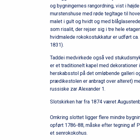
og bygningernes rangordning, vist i højd
murstenshuse med røde tegltage til hovedb
malet i gult og hvidt og med blåglaserede
som risalit, der rejser sig i tre hele etage
hvidmalede rokokostukkatur er udført ca.
1831).
Taddei medvirkede også ved stukudsmykni
er et traditionelt kapel med dekorationer 
herskabsstol på det omløbende galleri o
prædikestolen er anbragt over alteret) m
russiske zar Alexander 1.
Slotskirken har fra 1874 været Augusten
Omkring slottet ligger flere mindre bygni
opført 1786-88, måske efter tegning af P
et senrokokohus.