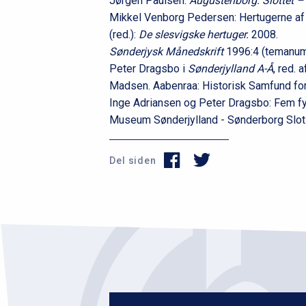
Jørgen Paulsen:
Augustenborg. Slottet –
Mikkel Venborg Pedersen: Hertugerne af 
(red.):
De slesvigske hertuger.
2008.
Sønderjysk Månedskrift
1996:4 (temanu
Peter Dragsbo i
Sønderjylland A-Å
, red.
Madsen. Aabenraa: Historisk Samfund for
Inge Adriansen og Peter Dragsbo: Fem fy
Museum Sønderjylland - Sønderborg Slo
Del siden