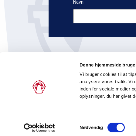
Navn
Denne hjemmeside bruger
Vi bruger cookies til at tilp
analysere vores trafik. V
inden for sociale medier 
Peder Skrams Gade 5, 2., 1054 København 
oplysninger, du har givet d
Instagram
S
Persondatapolitik
Cookiedeklarati
Samtykkevalg
i
Nødvendig