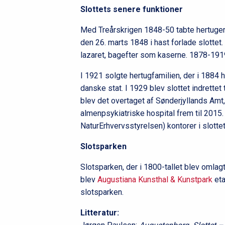
Slottets senere funktioner
Med Treårskrigen 1848-50 tabte hertuge
den 26. marts 1848 i hast forlade slottet.
lazaret, bagefter som kaserne. 1878-19
I 1921 solgte hertugfamilien, der i 1884 
danske stat. I 1929 blev slottet indrettet 
blev det overtaget af Sønderjyllands Am
almenpsykiatriske hospital frem til 2015
NaturErhvervsstyrelsen) kontorer i slott
Slotsparken
Slotsparken, der i 1800-tallet blev omlagt 
blev
Augustiana Kunsthal & Kunstpark
eta
slotsparken.
Litteratur: