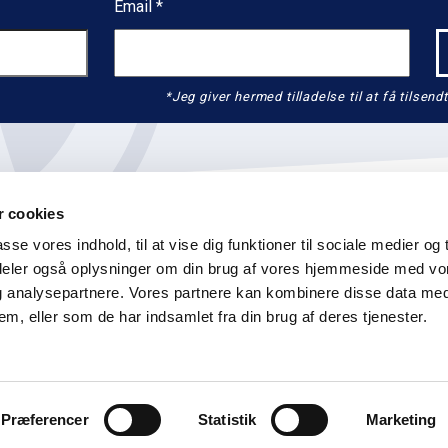
Email
*Jeg giver hermed tilladelse til at få tils
 cookies
asse vores indhold, til at vise dig funktioner til sociale medier og t
i deler også oplysninger om din brug af vores hjemmeside med vo
og analysepartnere. Vores partnere kan kombinere disse data me
K
info@graenseforeningen.dk
+45 3311 3063
CVR: 55 
em, eller som de har indsamlet fra din brug af deres tjenester.
on
Service for lokalforeninger
Log ind
(for redaktører)
Præferencer
Statistik
Marketing