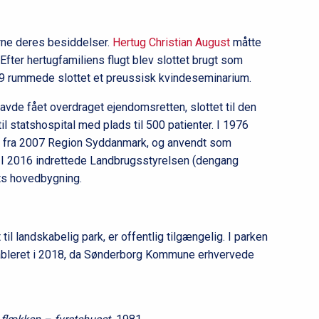
rne deres besiddelser.
Hertug Christian August
måtte
 Efter hertugfamiliens flugt blev slottet brugt som
19 rummede slottet et preussisk kvindeseminarium.
havde fået overdraget ejendomsretten, slottet til den
til statshospital med plads til 500 patienter. I 1976
t, fra 2007 Region Syddanmark, og anvendt som
. I 2016 indrettede Landbrugsstyrelsen (dengang
ets hovedbygning.
til landskabelig park, er offentlig tilgængelig. I parken
bleret i 2018, da Sønderborg Kommune erhvervede