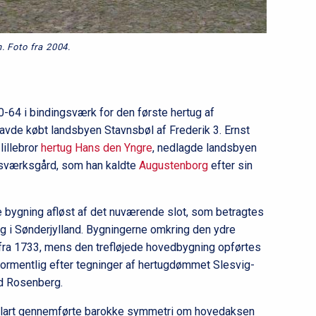
l
2
. Foto fra 2004.
0-64 i bindingsværk for den første hertug af
havde købt landsbyen Stavnsbøl af Frederik 3. Ernst
lillebror
hertug Hans den Yngre
, nedlagde landsbyen
ngsværksgård, som han kaldte
Augustenborg
efter sin
ge bygning afløst af det nuværende slot, som betragtes
g i Sønderjylland. Bygningerne omkring den ydre
t fra 1733, mens den trefløjede hovedbygning opførtes
 formentlig efter tegninger af hertugdømmet Slesvig-
d Rosenberg.
 klart gennemførte barokke symmetri om hovedaksen