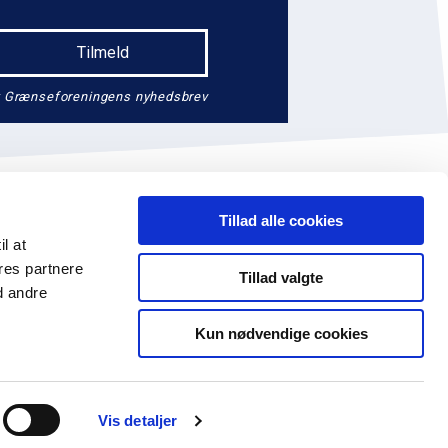
endt Grænseforeningens nyhedsbrev
Tillad alle cookies
il at
res partnere
Tillad valgte
d andre
74 41 14
EAN: 5790002647390
Facebook
Kun nødvendige cookies
Vis detaljer