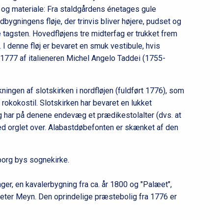
e og materiale: Fra staldgårdens énetages gule
ygningens fløje, der trinvis bliver højere, pudset og
 tagsten. Hovedfløjens tre midterfag er trukket frem
r. I denne fløj er bevaret en smuk vestibule, hvis
 1777 af italieneren Michel Angelo Taddei (1755-
ngen af slotskirken i nordfløjen (fuldført 1776), som
i rokokostil. Slotskirken har bevaret en lukket
g har på denene endevæg et prædikestolalter (dvs. at
ed orglet over. Alabastdøbefonten er skænket af den
borg bys sognekirke.
nger, en kavalerbygning fra ca. år 1800 og "Palæet",
eter Meyn. Den oprindelige præstebolig fra 1776 er