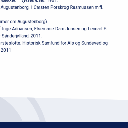
 flækken – fyrstehuset.
1981.
Augustenborg, i: Carsten Porskrog Rasmussen m.fl.
mmer om Augustenborg).
 af Inge Adriansen, Elsemarie Dam Jensen og Lennart S.
 Sønderjylland, 2011.
rsteslotte. Historisk Samfund for Als og Sundeved og
t 2011