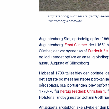
Augustenborg Slot set fra gårdspladsen
Sønderborg Kommune.
Augustenborg Slot, oprindelig opført 166
Augustenborg,
Ernst Günther
, der i 1651 
Günther, der var sønnesøn af
Frederik 2.s
og lod i stedet opføre en anselig bindi
hustru Augusta af Glücksborg.
I løbet af 1700-tallet blev den oprindeli
det største og mest helstøbte barokanlæ
gårdsplads, bl.a. portlængen, blev opfør
1770-76 for
hertug Frederik Christian 1.
,
Holstens landbygmester Johann Gottfrie
Anlæggets arkitektoniske styrke er den