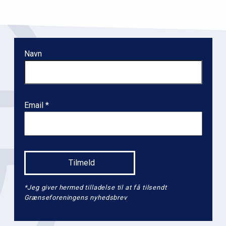
i
o
n
l
Navn
e
v
e
l
Email
2
*Jeg giver hermed tilladelse til at få tilsendt
Grænseforeningens nyhedsbrev