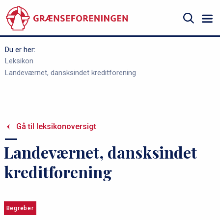
Gå
til
hovedindhold
Søg
Du er her:
B
Leksikon
Landeværnet, dansksindet kreditforening
r
ø
d
k
Gå til leksikonoversigt
r
Landeværnet, dansksindet
u
m
kreditforening
m
e
Begreber