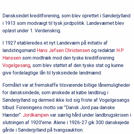
Dansksindet kreditforening, som blev oprettet i Sønderjylland
i 1913 som modvægt til tysk jordpolitik. Landeværnet blev
opløst under 1.
Verdenskrig.
I 1927 etableredes et nyt Landeværn på initiativ af
landstingsmand
Hans Jefsen Christensen
og redaktør
H.P.
Hanssen
som modtræk mod den tyske kreditforening
Vogelgesang
, som blev støttet af den tyske stat og kunne
give fordelagtige lån til tysksindede landmænd.
Formålet var at fremskaffe tilsvarende billige lånemuligheder
for dansksindede, som ønskede at købe landbrug i
Sønderjylland og dermed ikke lod sig friste af Vogelgesangs
tilbud. Foreningens motto var "Dansk Jord paa danske
Hænder".
Jordkampen
var særlig hård under landbrugskrisen i
slutningen af 1920'erne. Alene i 1926-27 gik 300 danskejede
gårde i Sønderjylland på tvangsauktion.