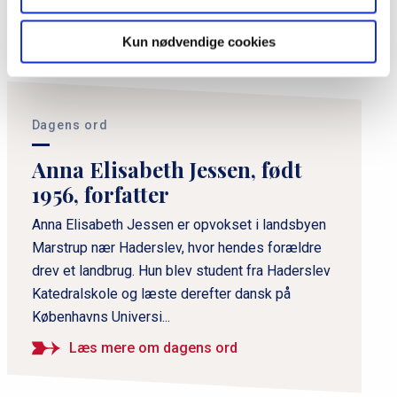
Del siden
Kun nødvendige cookies
P
r
i
Dagens ord
m
Anna Elisabeth Jessen, født
æ
1956, forfatter
r
n
Anna Elisabeth Jessen er opvokset i landsbyen
Marstrup nær Haderslev, hvor hendes forældre
a
drev et landbrug. Hun blev student fra Haderslev
v
Katedralskole og læste derefter dansk på
i
Københavns Universi...
g
a
Læs mere om dagens ord
t