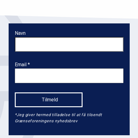
i
o
n
l
Navn
e
v
e
l
Email
2
*Jeg giver hermed tilladelse til at få tilsendt
Grænseforeningens nyhedsbrev