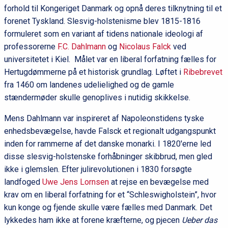
forhold til Kongeriget Danmark og opnå deres tilknytning til et
forenet Tyskland. Slesvig-holstenisme blev 1815-1816
formuleret som en variant af tidens nationale ideologi af
professorerne
F.C. Dahlmann
og
Nicolaus Falck
ved
universitetet i Kiel. Målet var en liberal forfatning fælles for
Hertugdømmerne på et historisk grundlag. Løftet i
Ribebrevet
fra 1460 om landenes udelielighed og de gamle
stændermøder skulle genoplives i nutidig skikkelse.
Mens Dahlmann var inspireret af Napoleonstidens tyske
enhedsbevægelse, havde Falsck et regionalt udgangspunkt
inden for rammerne af det danske monarki. I 1820'erne led
disse slesvig-holstenske forhåbninger skibbrud, men gled
ikke i glemslen. Efter julirevolutionen i 1830 forsøgte
landfoged
Uwe Jens Lornsen
at rejse en bevægelse med
krav om en liberal forfatning for et “Schleswigholstein”, hvor
kun konge og fjende skulle være fælles med Danmark. Det
lykkedes ham ikke at forene kræfterne, og pjecen
Ueber das