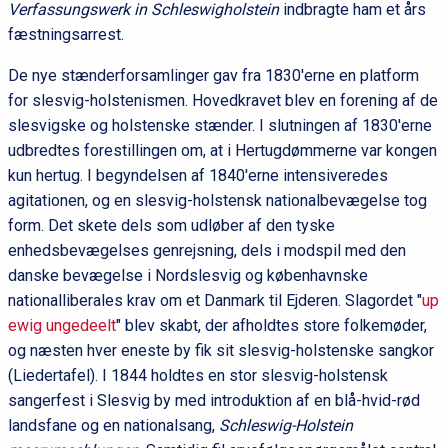
Verfassungswerk in Schleswigholstein
indbragte ham et års
fæstningsarrest.
De nye stænderforsamlinger gav fra 1830'erne en platform
for slesvig-holstenismen. Hovedkravet blev en forening af de
slesvigske og holstenske stænder. I slutningen af 1830'erne
udbredtes forestillingen om, at i Hertugdømmerne var kongen
kun hertug. I begyndelsen af 1840'erne intensiveredes
agitationen, og en slesvig-holstensk nationalbevægelse tog
form. Det skete dels som udløber af den tyske
enhedsbevægelses genrejsning, dels i modspil med den
danske bevægelse i Nordslesvig og københavnske
nationalliberales krav om et Danmark til Ejderen. Slagordet "
up
ewig ungedeelt
" blev skabt, der afholdtes store folkemøder,
og næsten hver eneste by fik sit slesvig-holstenske sangkor
(Liedertafel). I 1844 holdtes en stor slesvig-holstensk
sangerfest i Slesvig by med introduktion af en blå-hvid-rød
landsfane og en nationalsang,
Schleswig-Holstein