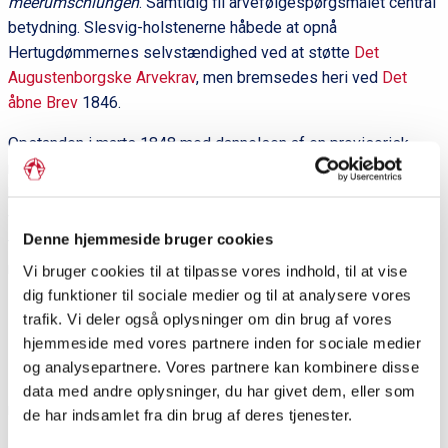
meerumschlungen
. Samtidig fil arvefølgespørgsmålet central
betydning. Slesvig-holstenerne håbede at opnå
Hertugdømmernes selvstændighed ved at støtte
Det
Augustenborgske Arvekrav
, men bremsedes heri ved
Det
åbne Brev
1846.
Opstanden i marts 1848 med dannelsen af en provisorisk
regering førte til 1. Slesvigske Krig, som endte med slesvig-
holstensk nederlag i 1850. Årene 1850-1863 blev en trang tid
for slesvig-holstenismen som politisk bevægelse. Nyt håb
Denne hjemmeside bruger cookies
tændtes i 1863/64, da den augustenborgske prins
Frederik
rejste krav på Hertugdømmerne, og disse blev løsrevet fra
Vi bruger cookies til at tilpasse vores indhold, til at vise
Danmark. Men håbet blev slukket af Bismarck, der i 1867
dig funktioner til sociale medier og til at analysere vores
indlemmede Slesvig og Holsten i Preussen.
trafik. Vi deler også oplysninger om din brug af vores
hjemmeside med vores partnere inden for sociale medier
Først med oprettelsen af forbundsstaten
Slesvig-Holsten
fra
og analysepartnere. Vores partnere kan kombinere disse
1949 kan slesvig-holstenismens mål siges at være
data med andre oplysninger, du har givet dem, eller som
realiseret.
de har indsamlet fra din brug af deres tjenester.