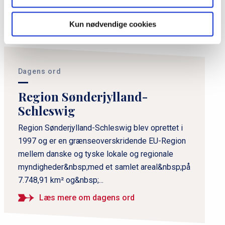
Del siden
Kun nødvendige cookies
P
r
i
Dagens ord
m
Region Sønderjylland-
æ
Schleswig
r
n
Region Sønderjylland-Schleswig blev oprettet i
1997 og er en grænseoverskridende EU-Region
a
mellem danske og tyske lokale og regionale
v
myndigheder&nbsp;med et samlet areal&nbsp;på
i
7.748,91 km² og&nbsp;...
g
a
Læs mere om dagens ord
t