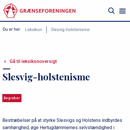
Gå
til
hovedindhold
Søg
B
Du er her:
Leksikon
Slesvig-holstenisme
r
ø
d
Gå til leksikonoversigt
k
r
Slesvig-holstenisme
u
m
m
Begreber
e
Bestræbelser på at styrke Slesvigs og Holstens indbyrdes
samhørighed, øge Hertugdømmernes selvstændighed i