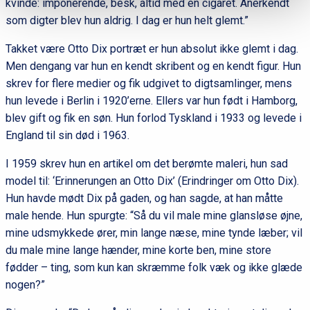
kvinde: imponerende, besk, altid med en cigaret. Anerkendt
som digter blev hun aldrig. I dag er hun helt glemt.”
Takket være Otto Dix portræt er hun absolut ikke glemt i dag.
Men dengang var hun en kendt skribent og en kendt figur. Hun
skrev for flere medier og fik udgivet to digtsamlinger, mens
hun levede i Berlin i 1920’erne. Ellers var hun født i Hamborg,
blev gift og fik en søn. Hun forlod Tyskland i 1933 og levede i
England til sin død i 1963.
I 1959 skrev hun en artikel om det berømte maleri, hun sad
model til: ‘Erinnerungen an Otto Dix’ (Erindringer om Otto Dix).
Hun havde mødt Dix på gaden, og han sagde, at han måtte
male hende. Hun spurgte: “Så du vil male mine glansløse øjne,
mine udsmykkede ører, min lange næse, mine tynde læber; vil
du male mine lange hænder, mine korte ben, mine store
fødder – ting, som kun kan skræmme folk væk og ikke glæde
nogen?”