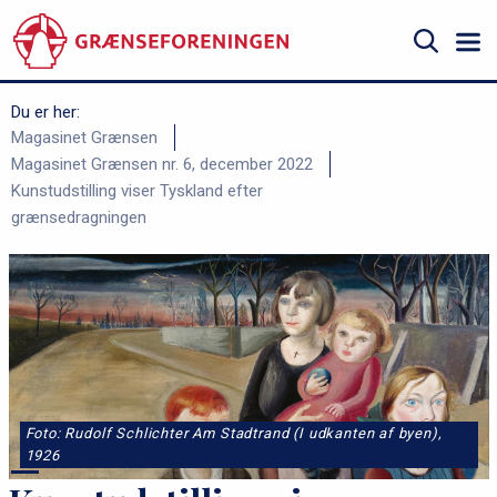
Gå
til
hovedindhold
Søg
Du er her:
B
Magasinet Grænsen
Magasinet Grænsen nr. 6, december 2022
r
Kunstudstilling viser Tyskland efter
ø
grænsedragningen
d
k
r
u
m
m
e
Foto: Rudolf Schlichter Am Stadtrand (I udkanten af byen),
1926