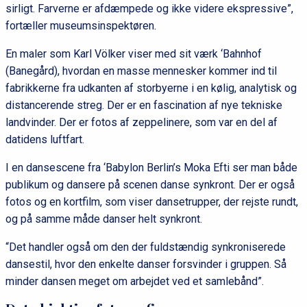
sirligt. Farverne er afdæmpede og ikke videre ekspressive”,
fortæller museumsinspektøren.
En maler som Karl Völker viser med sit værk ‘Bahnhof
(Banegård), hvordan en masse mennesker kommer ind til
fabrikkerne fra udkanten af storbyerne i en kølig, analytisk og
distancerende streg. Der er en fascination af nye tekniske
landvinder. Der er fotos af zeppelinere, som var en del af
datidens luftfart.
I en dansescene fra ‘Babylon Berlin’s Moka Efti ser man både
publikum og dansere på scenen danse synkront. Der er også
fotos og en kortfilm, som viser dansetrupper, der rejste rundt,
og på samme måde danser helt synkront.
“Det handler også om den der fuldstændig synkroniserede
dansestil, hvor den enkelte danser forsvinder i gruppen. Så
minder dansen meget om arbejdet ved et samlebånd”.