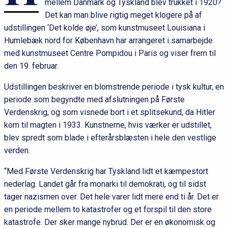
mellem Danmark og Tyskland blev trukket i 1920?
Det kan man blive rigtig meget klogere på af
udstillingen ‘Det kolde øje’, som kunstmuseet Louisiana i
Humlebæk nord for København har arrangeret i samarbejde
med kunstmuseet Centre Pompidou i Paris og viser frem til
den 19. februar.
Udstillingen beskriver en blomstrende periode i tysk kultur, en
periode som begyndte med afslutningen på Første
Verdenskrig, og som visnede bort i et splitsekund, da Hitler
kom til magten i 1933. Kunstnerne, hvis værker er udstillet,
blev spredt som blade i efterårsblæsten i hele den vestlige
verden.
“Med Første Verdenskrig har Tyskland lidt et kæmpestort
nederlag. Landet går fra monarki til demokrati, og til sidst
tager nazismen over. Det hele varer lidt mere end ti år. Det er
en periode mellem to katastrofer og et forspil til den store
katastrofe. Der sker mange nybrud. Der er en økonomisk og