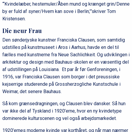
“‘Kvindelæber, hestemuler/Åben mund og krænget grin/Denne
by er fuld af syner/Hvem kan sove i Berlin,’”skriver Tom
Kristensen.
Die neur Frau
Den sønderjyske kunstner Franciska Clausen, som samtidig
udstilles på kunstmuseet i Aros i Aarhus, havde en del til
fælles med kunstnerne fra Neue Sachlichkeit. Og udviklingen i
arkitektur og design med Bauhaus-skolen er en væsentlig del
af udstillingen på Louisiana. Et par år før Genforeningen, i
1916, var Franciska Clausen som borger i det preussiske
kejserrige studerende på Grossherzogliche Kunstschule i
Weimar, det senere Bauhaus.
Så kom grænsedragningen, og Clausen blev dansker. Så hun
var ikke del af Tyskland i 1920’erne, hvor en ny kvindetype
dominerede kulturscenen og vel også arbejdsmarkedet.
1920’ernes moderne kvinde var korthåret, og når man nærmer