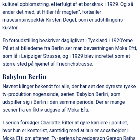
kulturel opblomstring, efterfulgt af et børskrak i 1929. Og så
ender det med, at Hitler får magten”, fortæller
museumsinspektør Kirsten Degel, som er udstillingens
kurator.
En fotoudstilling beskriver dagliglivet i Tyskland i 1920’erne.
På et af billederne fra Berlin ser man beværtningen Moka Efti,
som lå i Leipziger Strasse, og i 1929 blev indrettet som et
større sted på hjørnet af Friedrichstrasse.
Babylon Berlin
Navnet klinger bekendt for alle, der har set den dyreste tyske
tv-produktion nogensinde, serien ‘Babylon Berlin’, som
udspiller sig i Berlin i den samme periode. Der er mange
scener fra en fiktiv udgave af Moka Efti.
I serien forsøger Charlotte Ritter at gøre karriere i politiet,
hvor hun er kontorist, samtidig med at hun er sexarbejder i
Moka Efti om aftenen. Tv-seriens hovedperson Gereon Raths