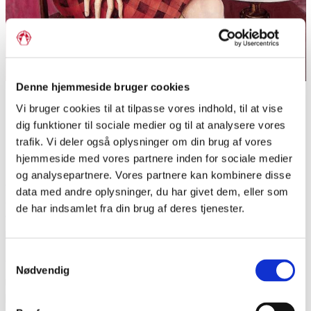
Denne hjemmeside bruger cookies
Dix sagde, at maleriet ikke beskæftiger sig med en kvindes
Vi bruger cookies til at tilpasse vores indhold, til at vise
ydre skønhed, men snarere med hendes psykologiske
tilstand.
dig funktioner til sociale medier og til at analysere vores
Foto: Otto Dix, Bildnis der Journalistin Sylvia von Harden,
trafik. Vi deler også oplysninger om din brug af vores
1926
hjemmeside med vores partnere inden for sociale medier
Portrættet af Sylvia von Harden kendetegner mere end noget
og analysepartnere. Vores partnere kan kombinere disse
andet ‘Neue Sachlichkeit’. Maleriet hedder ‘Bildnis der
data med andre oplysninger, du har givet dem, eller som
Journalistin Sylvia von Harden’ (portræt af journalisten Sylvia
de har indsamlet fra din brug af deres tjenester.
von Harden) og er malet af en af de store Neue Sachlichkeit-
kunstnere, Otto Dix.
Samtykkevalg
“Det er jo ikke et flatterende kvindeportræt, men han føler sig
Nødvendig
måske i virkeligheden lidt truet af den nye kvindetype, som er
kommet frem, går alene i byen og er uafhængig, ugift og