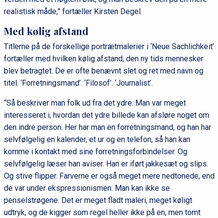
realistisk måde,” fortæller Kirsten Degel.
Med kølig afstand
Titlerne på de forskellige portrætmalerier i ‘Neue Sachlichkeit’
fortæller med hvilken kølig afstand, den ny tids mennesker
blev betragtet. De er ofte benævnt slet og ret med navn og
titel. ‘Forretningsmand’. ‘Filosof’. ‘Journalist’.
“Så beskriver man folk ud fra det ydre. Man var meget
interesseret i, hvordan det ydre billede kan afsløre noget om
den indre person. Her har man en forretningsmand, og han har
selvfølgelig en kalender, et ur og en telefon, så han kan
komme i kontakt med sine forretningsforbindelser. Og
selvfølgelig læser han aviser. Han er iført jakkesæt og slips.
Og stive flipper. Farverne er også meget mere nedtonede, end
de var under ekspressionismen. Man kan ikke se
penselstrøgene. Det er meget fladt maleri, meget køligt
udtryk, og de kigger som regel heller ikke på en, men tomt