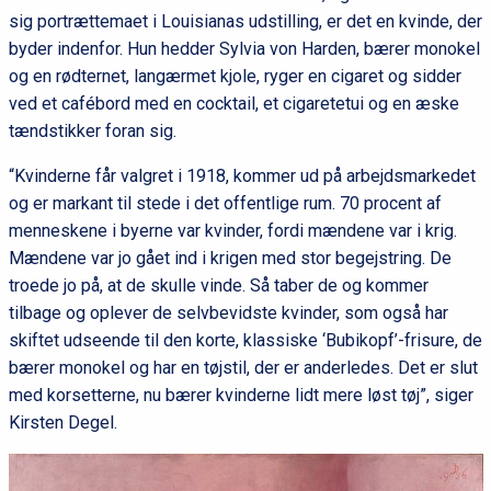
sig portrættemaet i Louisianas udstilling, er det en kvinde, der
byder indenfor. Hun hedder Sylvia von Harden, bærer monokel
og en rødternet, langærmet kjole, ryger en cigaret og sidder
ved et cafébord med en cocktail, et cigaretetui og en æske
tændstikker foran sig.
“Kvinderne får valgret i 1918, kommer ud på arbejdsmarkedet
og er markant til stede i det offentlige rum. 70 procent af
menneskene i byerne var kvinder, fordi mændene var i krig.
Mændene var jo gået ind i krigen med stor begejstring. De
troede jo på, at de skulle vinde. Så taber de og kommer
tilbage og oplever de selvbevidste kvinder, som også har
skiftet udseende til den korte, klassiske ‘Bubikopf’-frisure, de
bærer monokel og har en tøjstil, der er anderledes. Det er slut
med korsetterne, nu bærer kvinderne lidt mere løst tøj”, siger
Kirsten Degel.