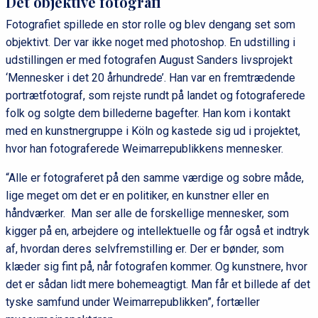
Det objektive fotografi
Fotografiet spillede en stor rolle og blev dengang set som
objektivt. Der var ikke noget med photoshop. En udstilling i
udstillingen er med fotografen August Sanders livsprojekt
‘Mennesker i det 20 århundrede’. Han var en fremtrædende
portrætfotograf, som rejste rundt på landet og fotograferede
folk og solgte dem billederne bagefter. Han kom i kontakt
med en kunstnergruppe i Köln og kastede sig ud i projektet,
hvor han fotograferede Weimarrepublikkens mennesker.
“Alle er fotograferet på den samme værdige og sobre måde,
lige meget om det er en politiker, en kunstner eller en
håndværker. Man ser alle de forskellige mennesker, som
kigger på en, arbejdere og intellektuelle og får også et indtryk
af, hvordan deres selvfremstilling er. Der er bønder, som
klæder sig fint på, når fotografen kommer. Og kunstnere, hvor
det er sådan lidt mere bohemeagtigt. Man får et billede af det
tyske samfund under Weimarrepublikken”, fortæller