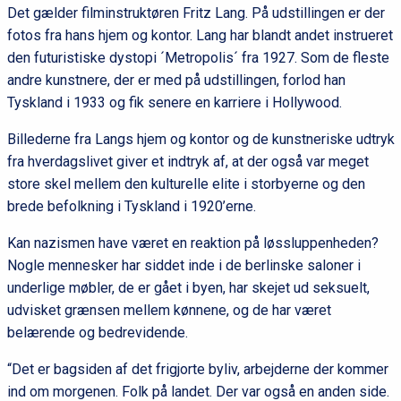
Det gælder filminstruktøren Fritz Lang. På udstillingen er der
fotos fra hans hjem og kontor. Lang har blandt andet instrueret
den futuristiske dystopi ´Metropolis´ fra 1927. Som de fleste
andre kunstnere, der er med på udstillingen, forlod han
Tyskland i 1933 og fik senere en karriere i Hollywood.
Billederne fra Langs hjem og kontor og de kunstneriske udtryk
fra hverdagslivet giver et indtryk af, at der også var meget
store skel mellem den kulturelle elite i storbyerne og den
brede befolkning i Tyskland i 1920’erne.
Kan nazismen have været en reaktion på løssluppenheden?
Nogle mennesker har siddet inde i de berlinske saloner i
underlige møbler, de er gået i byen, har skejet ud seksuelt,
udvisket grænsen mellem kønnene, og de har været
belærende og bedrevidende.
“Det er bagsiden af det frigjorte byliv, arbejderne der kommer
ind om morgenen. Folk på landet. Der var også en anden side.