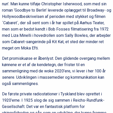
nun’. Man kunne tilføje Christopher Isherwood, som med sin
roman ‘Goodbye to Berlin’ leverede oplægget til Broadway- og
Hollywoodbeskrivelsen af perioden med stykket og filmen
´Cabaret´, der så sent som i år har spillet på Aarhus Teater,
men som er bedst kendt i Bob Fosses filmatisering fra 1972
med Liza Minelli i hovedrollen som Sally Bowles, der arbejder
som Cabaret-sangerinde på Kit Kat, et sted der minder ret
meget om Moka Efti.
Det promiskuøse er åbenlyst. Den glidende overgang mellem
kønnene er et af de kendetegn, der frister til en
sammenligning med de woke 2020’ere, vi lever i her 100 år
senere. Udviklingen i massemedier og kommunikation kan
også sammenlignes.
De første private radiostationer i Tyskland blev oprettet i
1920’erne. I 1925 slog de sig sammen i Reichs-Rundfunk-
Gesellschaft. Det var en fantastisk platform for
ytringsfriheden og sås som en udvikling, der kunne fremme