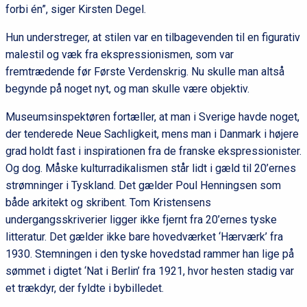
forbi én”, siger Kirsten Degel.
Hun understreger, at stilen var en tilbagevenden til en figurativ
malestil og væk fra ekspressionismen, som var
fremtrædende før Første Verdenskrig. Nu skulle man altså
begynde på noget nyt, og man skulle være objektiv.
Museumsinspektøren fortæller, at man i Sverige havde noget,
der tenderede Neue Sachligkeit, mens man i Danmark i højere
grad holdt fast i inspirationen fra de franske ekspressionister.
Og dog. Måske kulturradikalismen står lidt i gæld til 20’ernes
strømninger i Tyskland. Det gælder Poul Henningsen som
både arkitekt og skribent. Tom Kristensens
undergangsskriverier ligger ikke fjernt fra 20’ernes tyske
litteratur. Det gælder ikke bare hovedværket ‘Hærværk’ fra
1930. Stemningen i den tyske hovedstad rammer han lige på
sømmet i digtet ‘Nat i Berlin’ fra 1921, hvor hesten stadig var
et trækdyr, der fyldte i bybilledet.