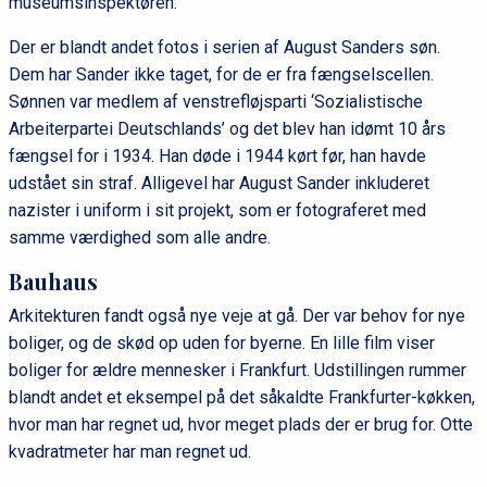
museumsinspektøren.
Der er blandt andet fotos i serien af August Sanders søn.
Dem har Sander ikke taget, for de er fra fængselscellen.
Sønnen var medlem af venstrefløjsparti ‘Sozialistische
Arbeiterpartei Deutschlands’ og det blev han idømt 10 års
fængsel for i 1934. Han døde i 1944 kørt før, han havde
udstået sin straf. Alligevel har August Sander inkluderet
nazister i uniform i sit projekt, som er fotograferet med
samme værdighed som alle andre.
Bauhaus
Arkitekturen fandt også nye veje at gå. Der var behov for nye
boliger, og de skød op uden for byerne. En lille film viser
boliger for ældre mennesker i Frankfurt. Udstillingen rummer
blandt andet et eksempel på det såkaldte Frankfurter-køkken,
hvor man har regnet ud, hvor meget plads der er brug for. Otte
kvadratmeter har man regnet ud.