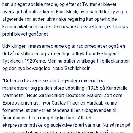
han sit eget sociale medie, og efter at Twitter er blevet
overtaget af milliardæren Elon Musk, hvis satellitter i øvrigt er
afgørende for, at den ukrainske regering kan opretholde
kommunikationen under den russiske besættelse, er Trumps
profil blevet genåbnet.
Udviklingen i massemedierne og af radiomediet er også en
del af udstillingen og væsentlige udtryk for udviklingen i
Tyskland i 1920’erne. Men nu stiller vi tilbage til billedkunsten
og den nye bevægelse ‘Neue Sachlichkeit’.
“Det er en bevægelse, der begynder i maleriet og
manifesterer sig på den store udstilling i 1925 på Kunsthalle
Mannheim, ‘Neue Sachlichkeit. Deutsche Malerei seit dem
Expressionismus’, hvor Gustav Friedrich Hartlaub kunne
fornemme, at der var en tendens til en tilbagevenden til
figurationen, til en meget kølig form. Alt det
ekspressionistiske og subjektive føleri var slut. Nu så man på
verden med et nøgtern blik, og man beskrev den på en mere