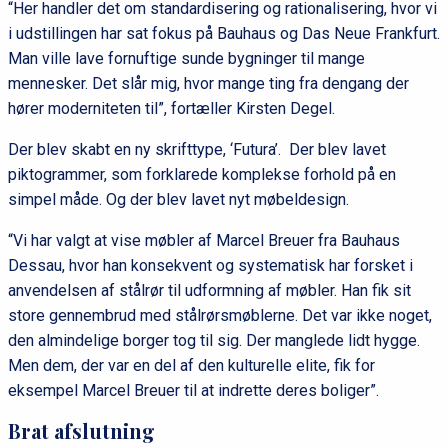
“Her handler det om standardisering og rationalisering, hvor vi
i udstillingen har sat fokus på Bauhaus og Das Neue Frankfurt.
Man ville lave fornuftige sunde bygninger til mange
mennesker. Det slår mig, hvor mange ting fra dengang der
hører moderniteten til”, fortæller Kirsten Degel.
Der blev skabt en ny skrifttype, ‘Futura’. Der blev lavet
piktogrammer, som forklarede komplekse forhold på en
simpel måde. Og der blev lavet nyt møbeldesign.
“Vi har valgt at vise møbler af Marcel Breuer fra Bauhaus
Dessau, hvor han konsekvent og systematisk har forsket i
anvendelsen af stålrør til udformning af møbler. Han fik sit
store gennembrud med stålrørsmøblerne. Det var ikke noget,
den almindelige borger tog til sig. Der manglede lidt hygge.
Men dem, der var en del af den kulturelle elite, fik for
eksempel Marcel Breuer til at indrette deres boliger”.
Brat afslutning