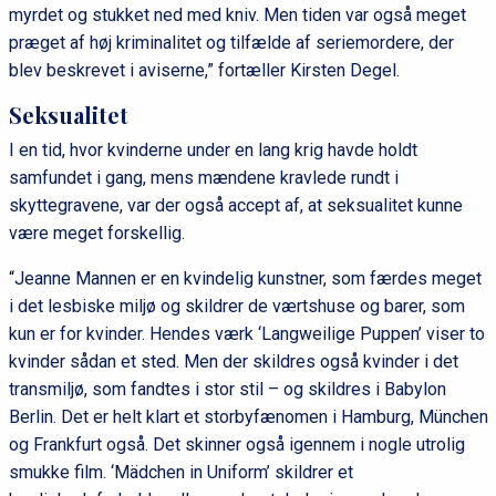
myrdet og stukket ned med kniv. Men tiden var også meget
præget af høj kriminalitet og tilfælde af seriemordere, der
blev beskrevet i aviserne,” fortæller Kirsten Degel.
Seksualitet
I en tid, hvor kvinderne under en lang krig havde holdt
samfundet i gang, mens mændene kravlede rundt i
skyttegravene, var der også accept af, at seksualitet kunne
være meget forskellig.
“Jeanne Mannen er en kvindelig kunstner, som færdes meget
i det lesbiske miljø og skildrer de værtshuse og barer, som
kun er for kvinder. Hendes værk ‘Langweilige Puppen’ viser to
kvinder sådan et sted. Men der skildres også kvinder i det
transmiljø, som fandtes i stor stil – og skildres i Babylon
Berlin. Det er helt klart et storbyfænomen i Hamburg, München
og Frankfurt også. Det skinner også igennem i nogle utrolig
smukke film. ‘Mädchen in Uniform’ skildrer et