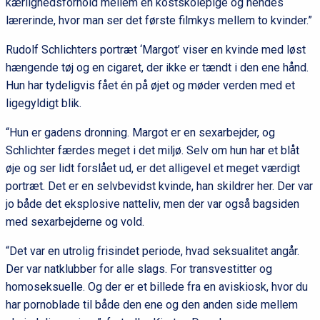
kærlighedsforhold mellem en kostskolepige og hendes
lærerinde, hvor man ser det første filmkys mellem to kvinder.”
Rudolf Schlichters portræt ‘Margot’ viser en kvinde med løst
hængende tøj og en cigaret, der ikke er tændt i den ene hånd.
Hun har tydeligvis fået én på øjet og møder verden med et
ligegyldigt blik.
“Hun er gadens dronning. Margot er en sexarbejder, og
Schlichter færdes meget i det miljø. Selv om hun har et blåt
øje og ser lidt forslået ud, er det alligevel et meget værdigt
portræt. Det er en selvbevidst kvinde, han skildrer her. Der var
jo både det eksplosive natteliv, men der var også bagsiden
med sexarbejderne og vold.
“Det var en utrolig frisindet periode, hvad seksualitet angår.
Der var natklubber for alle slags. For transvestitter og
homoseksuelle. Og der er et billede fra en aviskiosk, hvor du
har pornoblade til både den ene og den anden side mellem