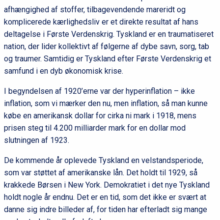
afhængighed af stoffer, tilbagevendende mareridt og
komplicerede kærlighedsliv er et direkte resultat af hans
deltagelse i Første Verdenskrig. Tyskland er en traumatiseret
nation, der lider kollektivt af følgerne af dybe savn, sorg, tab
og traumer. Samtidig er Tyskland efter Første Verdenskrig et
samfund i en dyb økonomisk krise.
I begyndelsen af 1920’erne var der hyperinflation – ikke
inflation, som vi mærker den nu, men inflation, så man kunne
købe en amerikansk dollar for cirka ni mark i 1918, mens
prisen steg til 4.200 milliarder mark for en dollar mod
slutningen af 1923.
De kommende år oplevede Tyskland en velstandsperiode,
som var støttet af amerikanske lån. Det holdt til 1929, så
krakkede Børsen i New York. Demokratiet i det nye Tyskland
holdt nogle år endnu. Det er en tid, som det ikke er svært at
danne sig indre billeder af, for tiden har efterladt sig mange