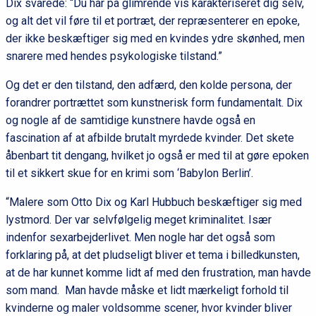
Dix svarede: “Du har på glimrende vis karakteriseret dig selv,
og alt det vil føre til et portræt, der repræsenterer en epoke,
der ikke beskæftiger sig med en kvindes ydre skønhed, men
snarere med hendes psykologiske tilstand.”
Og det er den tilstand, den adfærd, den kolde persona, der
forandrer portrættet som kunstnerisk form fundamentalt. Dix
og nogle af de samtidige kunstnere havde også en
fascination af at afbilde brutalt myrdede kvinder. Det skete
åbenbart tit dengang, hvilket jo også er med til at gøre epoken
til et sikkert skue for en krimi som ‘Babylon Berlin’.
“Malere som Otto Dix og Karl Hubbuch beskæftiger sig med
lystmord. Der var selvfølgelig meget kriminalitet. Især
indenfor sexarbejderlivet. Men nogle har det også som
forklaring på, at det pludseligt bliver et tema i billedkunsten,
at de har kunnet komme lidt af med den frustration, man havde
som mand. Man havde måske et lidt mærkeligt forhold til
kvinderne og maler voldsomme scener, hvor kvinder bliver