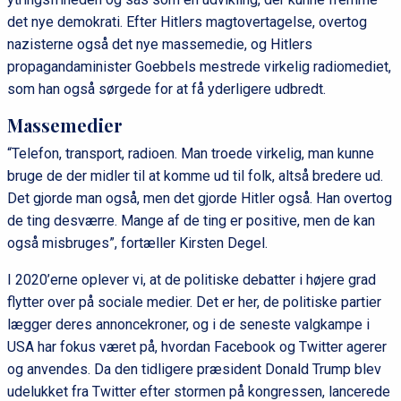
det nye demokrati. Efter Hitlers magtovertagelse, overtog
nazisterne også det nye massemedie, og Hitlers
propagandaminister Goebbels mestrede virkelig radiomediet,
som han også sørgede for at få yderligere udbredt.
Massemedier
“Telefon, transport, radioen. Man troede virkelig, man kunne
bruge de der midler til at komme ud til folk, altså bredere ud.
Det gjorde man også, men det gjorde Hitler også. Han overtog
de ting desværre. Mange af de ting er positive, men de kan
også misbruges”, fortæller Kirsten Degel.
I 2020’erne oplever vi, at de politiske debatter i højere grad
flytter over på sociale medier. Det er her, de politiske partier
lægger deres annoncekroner, og i de seneste valgkampe i
USA har fokus været på, hvordan Facebook og Twitter agerer
og anvendes. Da den tidligere præsident Donald Trump blev
udelukket fra Twitter efter stormen på kongressen, lancerede