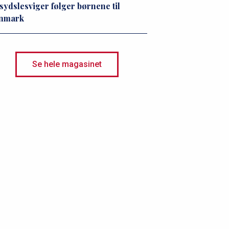
sydslesviger følger børnene til
nmark
Se hele magasinet