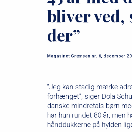
bliver ved,
der”
Magasinet Grænsen nr. 6, december 2
“Jeg kan stadig mærke adren
forhænget”, siger Dola Schu
danske mindretals børn med
har hun rundet 80 år, men h
hånddukkerne på hylden lige