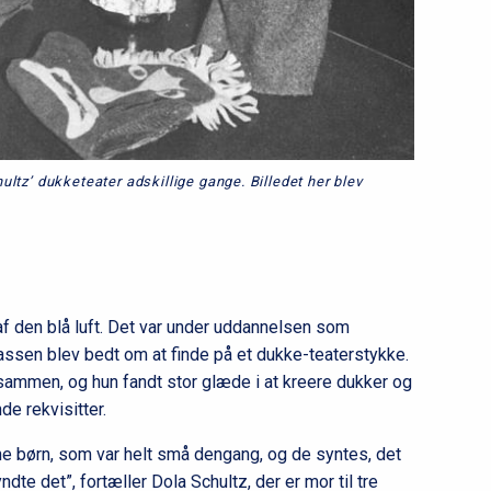
ltz’ dukketeater adskillige gange. Billedet her blev
assen blev bedt om at finde på et dukke-teaterstykke.
sammen, og hun fandt stor glæde i at kreere dukker og
de rekvisitter.
e børn, som var helt små dengang, og de syntes, det
e det”, fortæller Dola Schultz, der er mor til tre