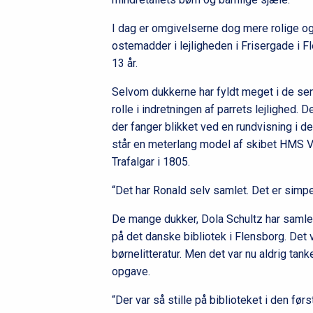
I dag er omgivelserne dog mere rolige o
ostemadder i lejligheden i Frisergade i 
13 år.
Selvom dukkerne har fyldt meget i de senes
rolle i indretningen af parrets lejlighed.
der fanger blikket ved en rundvisning i d
står en meterlang model af skibet HMS Vic
Trafalgar i 1805.
“Det har Ronald selv samlet. Det er simpel
De mange dukker, Dola Schultz har samlet
på det danske bibliotek i Flensborg. Det v
børnelitteratur. Men det var nu aldrig tan
opgave.
“Der var så stille på biblioteket i den førs