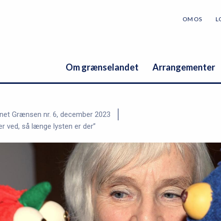
OM OS
L
Om grænselandet
Arrangementer
net Grænsen nr. 6, december 2023
er ved, så længe lysten er der”