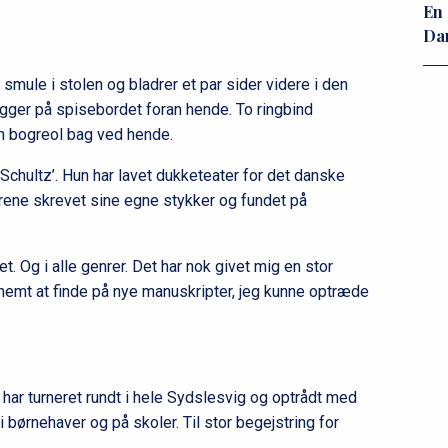
En 
Da
 smule i stolen og bladrer et par sider videre i den
igger på spisebordet foran hende. To ringbind
 en bogreol bag ved hende.
 Schultz’. Hun har lavet dukketeater for det danske
 årene skrevet sine egne stykker og fundet på
t. Og i alle genrer. Det har nok givet mig en stor
 nemt at finde på nye manuskripter, jeg kunne optræde
n har turneret rundt i hele Sydslesvig og optrådt med
 børnehaver og på skoler. Til stor begejstring for