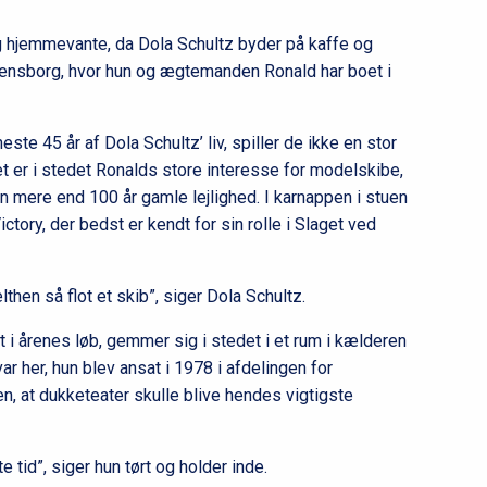
g hjemmevante, da Dola Schultz byder på kaffe og
Flensborg, hvor hun og ægtemanden Ronald har boet i
te 45 år af Dola Schultz’ liv, spiller de ikke en stor
 Det er i stedet Ronalds store interesse for modelskibe,
en mere end 100 år gamle lejlighed. I karnappen i stuen
tory, der bedst er kendt for sin rolle i Slaget ved
then så flot et skib”, siger Dola Schultz.
 i årenes løb, gemmer sig i stedet i et rum i kælderen
ar her, hun blev ansat i 1978 i afdelingen for
ken, at dukketeater skulle blive hendes vigtigste
te tid”, siger hun tørt og holder inde.