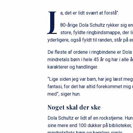
J
a, det er lidt svært at forstå”.
80-årige Dola Schultz rykker sig en
store, fyldte ringbindsmappe, der l
yderligere, også fyldt til randen, står på
De fleste af ordene i ringbindene er Dola
mindretals børn i hele 45 år og har i alle
karakterer og handlinger.
“Lige siden jeg var barn, har jeg læst mege
fantasi, for det har altid forekommet mig
med”, siger hun.
Noget skal der ske
Dola Schultz er lidt af en rockstjerne. Hu
sine mere end 100 dukker på biblioteker, i
mindretallets børn og barnlige sjæle.