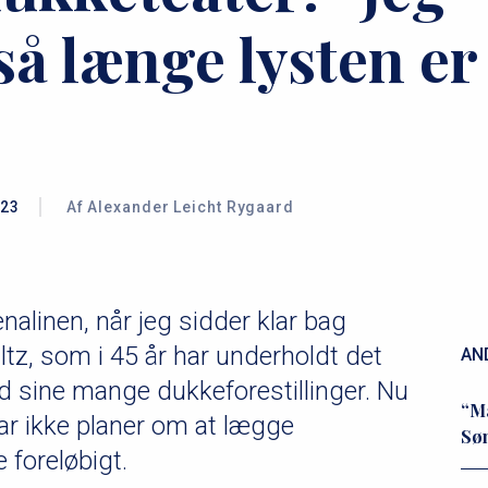
 så længe lysten er
023
Af Alexander Leicht Rygaard
alinen, når jeg sidder klar bag
ltz, som i 45 år har underholdt det
AN
 sine mange dukkeforestillinger. Nu
“Ma
ar ikke planer om at lægge
Søn
 foreløbigt.