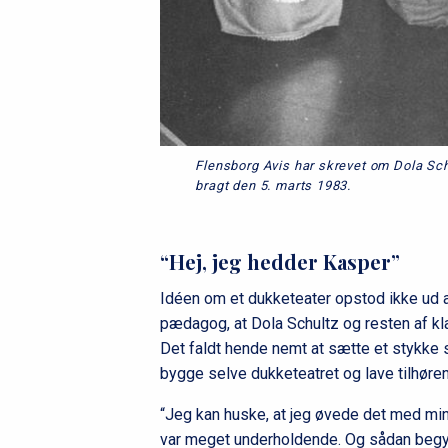
Flensborg Avis har skrevet om Dola Schu
bragt den 5. marts 1983.
“Hej, jeg hedder Kasper”
Idéen om et dukketeater opstod ikke ud af den blå luft. Det var under uddannelsen som
pædagog, at Dola Schultz og resten af kl
Det faldt hende nemt at sætte et stykke 
bygge selve dukketeatret og lave tilhøren
“Jeg kan huske, at jeg øvede det med min
var meget underholdende. Og sådan begyndt