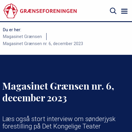
Gå
til
hovedindhold
Søg
Du er her:
B
Magasinet Grænsen
Magasinet Grænsen nr. 6, december 2023
r
ø
d
k
r
Magasinet Grænsen nr. 6,
u
december 2023
m
m
e
Læs også stort interview om sønderjysk
forestilling på Det Kongelige Teater