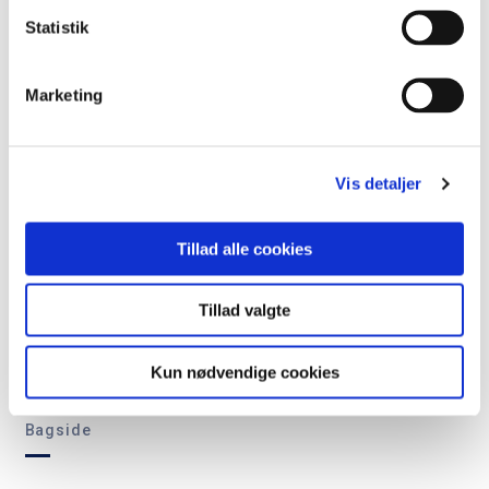
Statistik
45 år med dukketeater: “Jeg bliver
ved, så længe lysten er der”
Marketing
Vis detaljer
Tillad alle cookies
Tillad valgte
Kun nødvendige cookies
Bagside