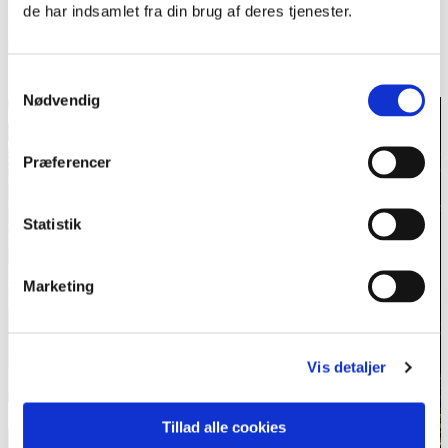
de har indsamlet fra din brug af deres tjenester.
en undersøgelse af: ‘Hvor er mindretallet på vej hen? Hvem er
mindretallet?’ Og det skal være uvildige, der undersøger det”,
siger hun.
Samtykkevalg
Nødvendig
Præferencer
Statistik
Marketing
Vis detaljer
Tillad alle cookies