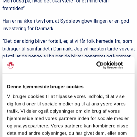
Men også på, hvad det skal være for et mindretal i
fremtiden”.
Hun er nu ikke i tvivl om, at Sydslesvigbevillingen er en god
investering for Danmark.
“Det, der aldrig bliver fortalt, er, at vi får folk hernede fra, som
bidrager til samfundet i Danmark. Jeg vil næsten turde vove at
påstå, at de penge, vi bruger, de bliver genereret og kommer
tilbage. Vi får virkelig noget for pengene. Det kunne være
interessant at undersøge.”
Da Annette Lind blev interviewet på scenen i Sydslesvigteltet
Denne hjemmeside bruger cookies
under Folkemødet på Bornholm af Grænseforeningens
Vi bruger cookies til at tilpasse vores indhold, til at vise
formand, Mirco Reimer-Elster, efterlyste hun en udredning om
dig funktioner til sociale medier og til at analysere vores
det danske mindretal. Formuleringen vil hun ikke helt stå ved
trafik. Vi deler også oplysninger om din brug af vores
nu.
hjemmeside med vores partnere inden for sociale medier
og analysepartnere. Vores partnere kan kombinere disse
“Det var nok en lidt ‘christiansborgsk’ måde at sige det på.
data med andre oplysninger, du har givet dem, eller som
Jeg ved godt, det ikke er særlig populært. Men der bør laves