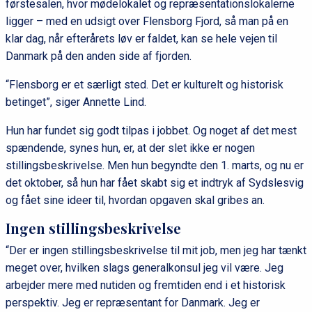
førstesalen, hvor mødelokalet og repræsentationslokalerne
ligger – med en udsigt over Flensborg Fjord, så man på en
klar dag, når efterårets løv er faldet, kan se hele vejen til
Danmark på den anden side af fjorden.
“Flensborg er et særligt sted. Det er kulturelt og historisk
betinget”, siger Annette Lind.
Hun har fundet sig godt tilpas i jobbet. Og noget af det mest
spændende, synes hun, er, at der slet ikke er nogen
stillingsbeskrivelse. Men hun begyndte den 1. marts, og nu er
det oktober, så hun har fået skabt sig et indtryk af Sydslesvig
og fået sine ideer til, hvordan opgaven skal gribes an.
Ingen stillingsbeskrivelse
“Der er ingen stillingsbeskrivelse til mit job, men jeg har tænkt
meget over, hvilken slags generalkonsul jeg vil være. Jeg
arbejder mere med nutiden og fremtiden end i et historisk
perspektiv. Jeg er repræsentant for Danmark. Jeg er