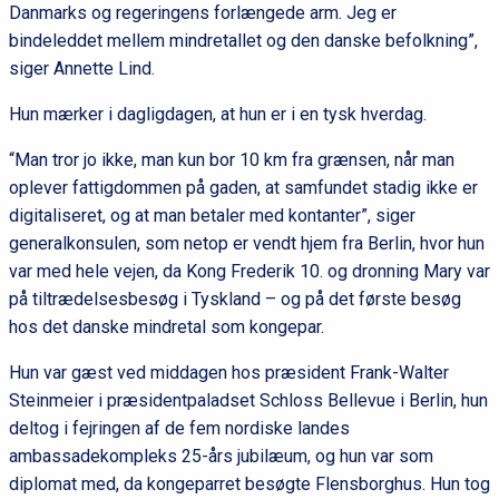
Danmarks og regeringens forlængede arm. Jeg er
bindeleddet mellem mindretallet og den danske befolkning”,
siger Annette Lind.
Hun mærker i dagligdagen, at hun er i en tysk hverdag.
“Man tror jo ikke, man kun bor 10 km fra grænsen, når man
oplever fattigdommen på gaden, at samfundet stadig ikke er
digitaliseret, og at man betaler med kontanter”, siger
generalkonsulen, som netop er vendt hjem fra Berlin, hvor hun
var med hele vejen, da Kong Frederik 10. og dronning Mary var
på tiltrædelsesbesøg i Tyskland – og på det første besøg
hos det danske mindretal som kongepar.
Hun var gæst ved middagen hos præsident Frank-Walter
Steinmeier i præsidentpaladset Schloss Bellevue i Berlin, hun
deltog i fejringen af de fem nordiske landes
ambassadekompleks 25-års jubilæum, og hun var som
diplomat med, da kongeparret besøgte Flensborghus. Hun tog