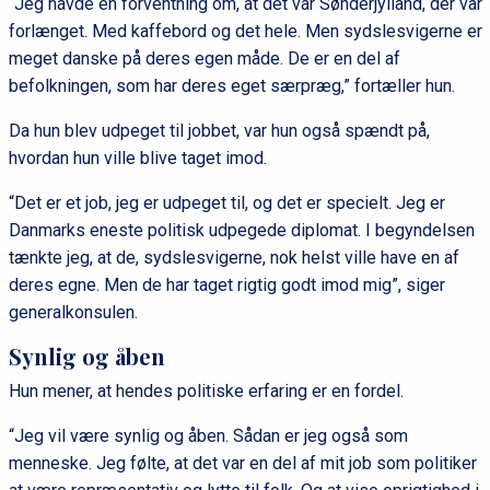
“Jeg havde en forventning om, at det var Sønderjylland, der var
forlænget. Med kaffebord og det hele. Men sydslesvigerne er
meget danske på deres egen måde. De er en del af
befolkningen, som har deres eget særpræg,” fortæller hun.
Da hun blev udpeget til jobbet, var hun også spændt på,
hvordan hun ville blive taget imod.
“Det er et job, jeg er udpeget til, og det er specielt. Jeg er
Danmarks eneste politisk udpegede diplomat. I begyndelsen
tænkte jeg, at de, sydslesvigerne, nok helst ville have en af
deres egne. Men de har taget rigtig godt imod mig”, siger
generalkonsulen.
Synlig og åben
Hun mener, at hendes politiske erfaring er en fordel.
“Jeg vil være synlig og åben. Sådan er jeg også som
menneske. Jeg følte, at det var en del af mit job som politiker