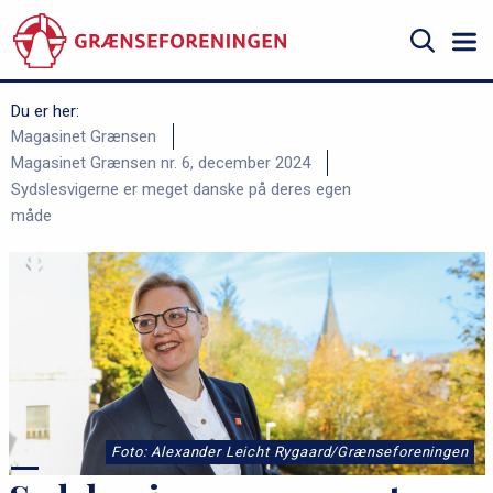
Gå
til
hovedindhold
Søg
Du er her:
B
Magasinet Grænsen
Magasinet Grænsen nr. 6, december 2024
r
Sydslesvigerne er meget danske på deres egen
ø
måde
d
k
r
u
m
m
e
Foto: Alexander Leicht Rygaard/Grænseforeningen