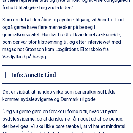
at være repræsentativ og lytte til folk. Og at vise oprigtighed i
forhold til at gøre ting anderledes”.
Som en del af den åbne og synlige tilgang, vil Annette Lind
også gerne have flere mennesker på besøg i
generalkonsulatet. Hun har holdt et kvindenetværksmøde,
som der var stor tilstrømning til, og efter interviewet med
magasinet Grænsen kom Lægårdens Efterskole fra
Vestjylland på besøg.
Info: Annette Lind
Det er vigtigt, at hendes virke som generalkonsul både
kommer sydslesvigerne og Danmark til gode.
“Jeg vil gerne gøre en forskel i forhold til, hvad vi byder
sydslesvigerne, og at danskerne får noget ud af de penge,
der bevilges. Vi skal ikke bare tænke i, at vi har et mindretal.