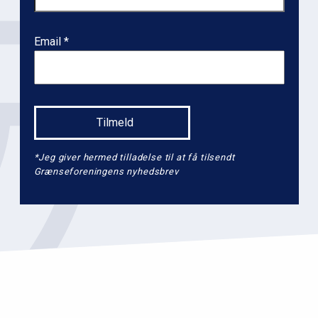
v
e
Email
l
2
*Jeg giver hermed tilladelse til at få tilsendt
Grænseforeningens nyhedsbrev