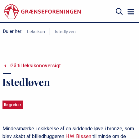
Gå
til
hovedindhold
Søg
B
Du er her:
Leksikon
Istedløven
r
ø
d
Gå til leksikonoversigt
k
r
Istedløven
u
m
m
Begreber
e
Mindesmærke i skikkelse af en siddende løve i bronze, som
blev skabt af billedhuggeren
H.W. Bissen
til minde om de