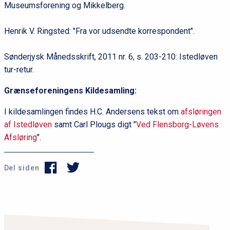
Museumsforening og Mikkelberg.
Henrik V. Ringsted: "Fra vor udsendte korrespondent".
Sønderjysk Månedsskrift, 2011 nr. 6, s. 203-210: Istedløven
tur-retur.
Grænseforeningens Kildesamling:
I kildesamlingen findes H.C. Andersens tekst om
afsløringen
af Istedløven
samt Carl Plougs digt "
Ved Flensborg-Løvens
Afsløring
".
Del siden
P
r