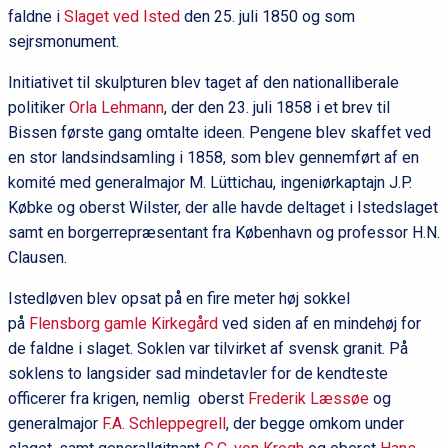
faldne i
Slaget ved Isted
den 25. juli 1850 og som
sejrsmonument.
Initiativet til skulpturen blev taget af den nationalliberale
politiker
Orla Lehmann
, der den 23. juli 1858 i et brev til
Bissen første gang omtalte ideen. Pengene blev skaffet ved
en stor landsindsamling i 1858, som blev gennemført af en
komité med generalmajor M. Lüttichau, ingeniørkaptajn J.P.
Købke og oberst Wilster, der alle havde deltaget i Istedslaget
samt en borgerrepræsentant fra København og professor H.N.
Clausen.
Istedløven blev opsat på en fire meter høj sokkel
på
Flensborg gamle Kirkegård
ved siden af en mindehøj for
de faldne i slaget. Soklen var tilvirket af svensk granit. På
soklens to langsider sad mindetavler for de kendteste
officerer fra krigen, nemlig oberst
Frederik Læssøe
og
generalmajor
F.A. Schleppegrell
, der begge omkom under