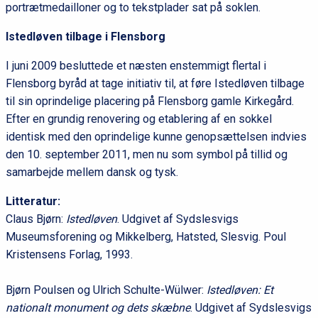
portrætmedailloner og to tekstplader sat på soklen.
Istedløven tilbage i Flensborg
I juni 2009 besluttede et næsten enstemmigt flertal i
Flensborg byråd at tage initiativ til, at føre Istedløven tilbage
til sin oprindelige placering på Flensborg gamle Kirkegård.
Efter en grundig renovering og etablering af en sokkel
identisk med den oprindelige kunne genopsættelsen indvies
den 10. september 2011, men nu som symbol på tillid og
samarbejde mellem dansk og tysk.
Litteratur:
Claus Bjørn:
Istedløven
. Udgivet af Sydslesvigs
Museumsforening og Mikkelberg, Hatsted, Slesvig. Poul
Kristensens Forlag, 1993.
Bjørn Poulsen og Ulrich Schulte-Wülwer:
Istedløven: Et
nationalt monument og dets skæbne
. Udgivet af Sydslesvigs