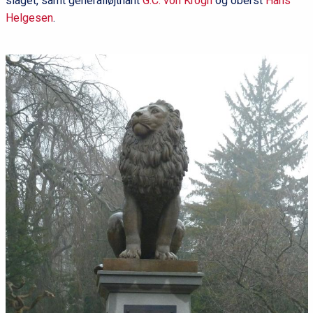
slaget, samt generalløjtnant
G.C. von Krogh
og oberst
Hans
Helgesen
.