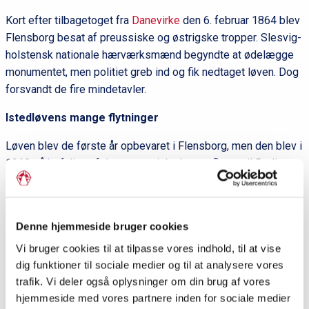
Kort efter tilbagetoget fra
Danevirke
den 6. februar 1864 blev
Flensborg besat af preussiske og østrigske tropper. Slesvig-
holstensk nationale hærværksmænd begyndte at ødelægge
monumentet, men politiet greb ind og fik nedtaget løven. Dog
forsvandt de fire mindetavler.
Istedløvens mange flytninger
Løven blev de første år opbevaret i Flensborg, men den blev i
1868 på befaling af den preussiske konge flyttet til Berlin og
opsat som sejrstrofæ ved Berlins Tøjhus (Zeughaus). I 1878,
da tøjhuset blev omdannet til museum, blev Istedløven flyttet
til en nyopført kaserne i Lichterfelde, hvor den skulle minde
Denne hjemmeside bruger cookies
de unge kadetter om den preussiske hærs bedrifter.
Vi bruger cookies til at tilpasse vores indhold, til at vise
Her stod Istedløven frem til 1945, hvor
Politikens
dig funktioner til sociale medier og til at analysere vores
korrespondent i Berlin, Henrik V. Ringsted, ved en tilfældighed
trafik. Vi deler også oplysninger om din brug af vores
opdagede løven. Ringsted fik med hjælp fra de amerikanske
hjemmeside med vores partnere inden for sociale medier