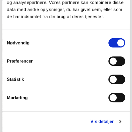
tropper transporteret Istedløven til København, hvor den blev
og analysepartnere. Vores partnere kan kombinere disse
opsat på en midlertidig træsokkel bag Tøjhusmuseet
data med andre oplysninger, du har givet dem, eller som
(nuværende Krigsmuseet).
de har indsamlet fra din brug af deres tjenester.
Samtykkevalg
Nødvendig
Præferencer
Statistik
Marketing
Vis detaljer