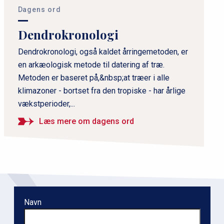
i
Dagens ord
m
Dendrokronologi
æ
r
Dendrokronologi, også kaldet årringemetoden, er
en arkæologisk metode til datering af træ.
n
Metoden er baseret på,&nbsp;at træer i alle
a
klimazoner - bortset fra den tropiske - har årlige
v
vækstperioder,...
i
g
Læs mere om dagens ord
a
t
i
o
n
Navn
l
e