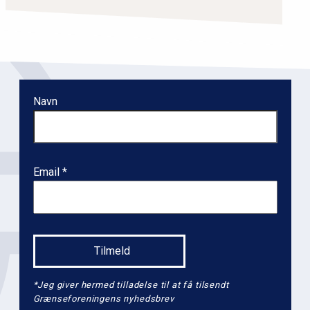
a
t
i
o
n
Navn
l
e
v
e
Email
l
2
*Jeg giver hermed tilladelse til at få tilsendt
Grænseforeningens nyhedsbrev