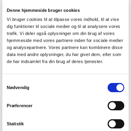
1600-tallet de såkaldte
Receptii
, adelige slægter, der blev
optaget i ridderskabet, efter at dens medlemmer havde boet i
Denne hjemmeside bruger cookies
Slesvig-Holsten i tre generationer (som regel ca. 60 år). Disse
Vi bruger cookies til at tilpasse vores indhold, til at vise
omfatter slægter som Bernstorff, Bülow, Schack, Scheel og
dig funktioner til sociale medier og til at analysere vores
Schimmelmann.
trafik. Vi deler også oplysninger om din brug af vores
hjemmeside med vores partnere inden for sociale medier
Fra 1778 havde ridderskabet direkte adkomst til at
og analysepartnere. Vores partnere kan kombinere disse
repræsentere sin interesser over for den danske krone, og
data med andre oplysninger, du har givet dem, eller som
dets medlemmer søgte at bevare ridderskabets
de har indsamlet fra din brug af deres tjenester.
forrettigheder over for de andre stænder. Men ridderskabet
mistede støt betydning i takt med, at hæren og den offentlige
forvaltning i stadig større grad blev professionaliseret. I
Samtykkevalg
1830’erne opnåede ridderskabet dog særlig repræsentation i
Nødvendig
de nyoprettede stænderforsamlinger, men mistede i den
kommende tid store dele af sin politiske indflydelse, en
Præferencer
proces, der blev afsluttet i 1867, da Slesvig-Holsten blev
indlemmet i kongeriget Preussen.
Statistik
I dag eksisterer ridderskabet som sammenslutning som