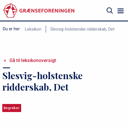
Gå
til
hovedindhold
Søg
B
Du er her:
Leksikon
Slesvig-holstenske ridderskab, Det
r
ø
d
Gå til leksikonoversigt
k
r
Slesvig-holstenske
u
ridderskab, Det
m
m
e
Begreber