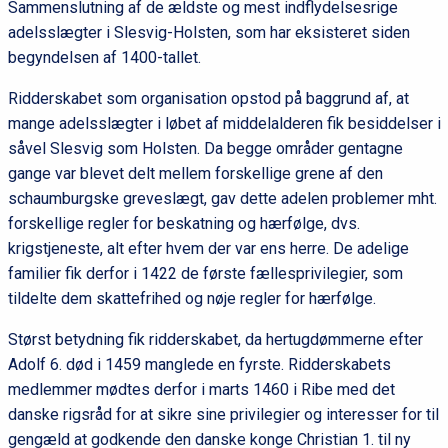
Sammenslutning af de ældste og mest indflydelsesrige
adelsslægter i Slesvig-Holsten, som har eksisteret siden
begyndelsen af 1400-tallet.
Ridderskabet som organisation opstod på baggrund af, at
mange adelsslægter i løbet af middelalderen fik besiddelser i
såvel Slesvig som Holsten. Da begge områder gentagne
gange var blevet delt mellem forskellige grene af den
schaumburgske greveslægt, gav dette adelen problemer mht.
forskellige regler for beskatning og hærfølge, dvs.
krigstjeneste, alt efter hvem der var ens herre. De adelige
familier fik derfor i 1422 de første fællesprivilegier, som
tildelte dem skattefrihed og nøje regler for hærfølge.
Størst betydning fik ridderskabet, da hertugdømmerne efter
Adolf 6. død i 1459 manglede en fyrste. Ridderskabets
medlemmer mødtes derfor i marts 1460 i Ribe med det
danske rigsråd for at sikre sine privilegier og interesser for til
gengæld at godkende den danske konge Christian 1. til ny