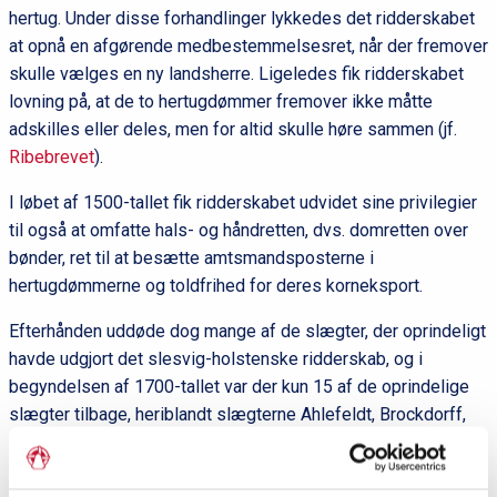
hertug. Under disse forhandlinger lykkedes det ridderskabet
at opnå en afgørende medbestemmelsesret, når der fremover
skulle vælges en ny landsherre. Ligeledes fik ridderskabet
lovning på, at de to hertugdømmer fremover ikke måtte
adskilles eller deles, men for altid skulle høre sammen (jf.
Ribebrevet
).
I løbet af 1500-tallet fik ridderskabet udvidet sine privilegier
til også at omfatte hals- og håndretten, dvs. domretten over
bønder, ret til at besætte amtsmandsposterne i
hertugdømmerne og toldfrihed for deres korneksport.
Efterhånden uddøde dog mange af de slægter, der oprindeligt
havde udgjort det slesvig-holstenske ridderskab, og i
begyndelsen af 1700-tallet var der kun 15 af de oprindelige
slægter tilbage, heriblandt slægterne Ahlefeldt, Brockdorff,
Rantzau og Reventlow. Disse slægter blev betegnet som
Orginarii
, dvs. de oprindelige. Dertil kom fra begyndelsen af