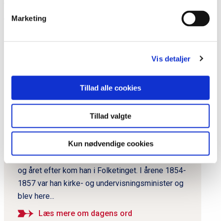
forum for Slesvig-Holstens storlandbrugere.
Marketing
Del siden
Vis detaljer
P
Tillad alle cookies
r
i
Dagens ord
Tillad valgte
m
Hall, C.C., 1812-1888, politiker
æ
Kun nødvendige cookies
r
C.C. Hall var uddannet jurist. I 1848 blev han
medlem af Den Grundlovgivende Rigsforsamling,
n
og året efter kom han i Folketinget. I årene 1854-
a
1857 var han kirke- og undervisningsminister og
v
blev here...
i
g
Læs mere om dagens ord