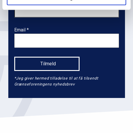
l
e
v
e
Email
l
2
*Jeg giver hermed tilladelse til at få tilsendt
Grænseforeningens nyhedsbrev