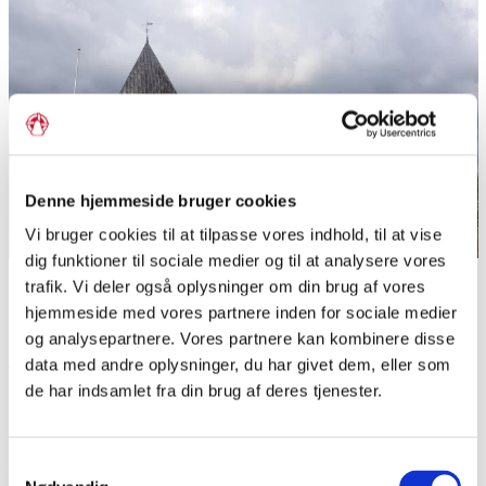
Denne hjemmeside bruger cookies
Vi bruger cookies til at tilpasse vores indhold, til at vise
dig funktioner til sociale medier og til at analysere vores
Sønder Starup Kirke er oprindelig opført i frådsten, senere
trafik. Vi deler også oplysninger om din brug af vores
kom tårn og våbenhus til i munkesten.
hjemmeside med vores partnere inden for sociale medier
Foto: Hjart, CC BY-SA 4.0
og analysepartnere. Vores partnere kan kombinere disse
data med andre oplysninger, du har givet dem, eller som
de har indsamlet fra din brug af deres tjenester.
Del siden
Samtykkevalg