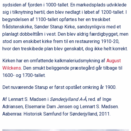
sydsiden af fjorden i 1000-tallet. En markedsplads udviklede
sig i tilknytning hertil; den blev nedlagt i løbet af 1200-tallet. I
begyndelsen af 1100-tallet opførtes her en treskibet
frådstenskirke, Sønder Starup Kirke, sandsynligvis med et
planlagt dobbelttårn i vest. Den blev aldrig færdigbygget, men
stod som enskibet kirke frem til en restaurering 1910-20,
hvor den treskibede plan blev genskabt, dog ikke helt korrekt.
Kirken har en omfattende kalkmaleriudsmykning af
August
Wilckens
. Den smukt beliggende præstegård går tilbage til
1600- og 1700-tallet.
Det nuværende Starup er først opstået omkring år 1900.
Af Lennart S. Madsen i
Sønderjylland A-Å
, red. af Inge
Adriansen, Elsemarie Dam Jensen og Lennart S. Madsen.
Aabenraa: Historisk Samfund for Sønderjylland, 2011.