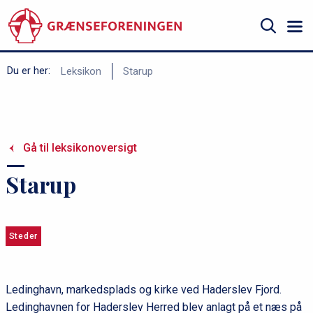
Gå
til
hovedindhold
Søg
B
Du er her:
Leksikon
Starup
r
ø
d
Gå til leksikonoversigt
k
r
Starup
u
m
m
Steder
e
Ledinghavn, markedsplads og kirke ved Haderslev Fjord.
Ledinghavnen for Haderslev Herred blev anlagt på et næs på