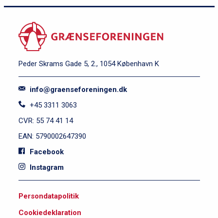
Peder Skrams Gade 5, 2., 1054 København K
info@graenseforeningen.dk
+45 3311 3063
CVR: 55 74 41 14
EAN: 5790002647390
Facebook
Instagram
S
Persondatapolitik
i
Cookiedeklaration
d